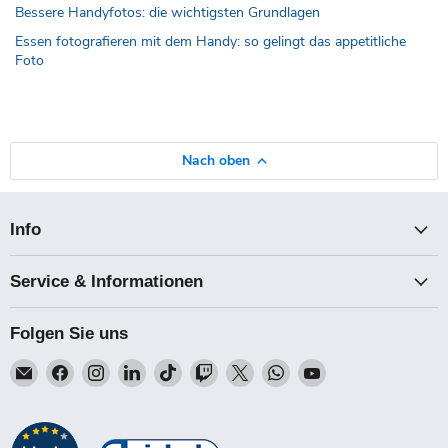
Bessere Handyfotos: die wichtigsten Grundlagen
Essen fotografieren mit dem Handy: so gelingt das appetitliche
Foto
Nach oben
Info
Service & Informationen
Folgen Sie uns
Email
Finden
Finden
Finden
Finden
Finden
Finden
Finden
Finden
Talk-
Sie
Sie
Sie
Sie
Sie
Sie
Sie
Sie
Point
uns
uns
uns
uns
uns
uns
uns
uns
auf
auf
auf
auf
auf
auf
auf
auf