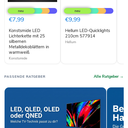
Konstsmide
Hellum
LED
LED-
Lichterkette
Quicklights
mit
210cm
€7,99
€9,99
25
577914
silbernen
Konstsmide LED
Hellum LED-Quicklights
Metalldekoblättern
in
Lichterkette mit 25
210cm 577914
warmweiß
silbernen
Hellum
Metalldekoblättern in
warmweiß
Konstsmide
Alle Ratgeber →
PASSENDE RATGEBER