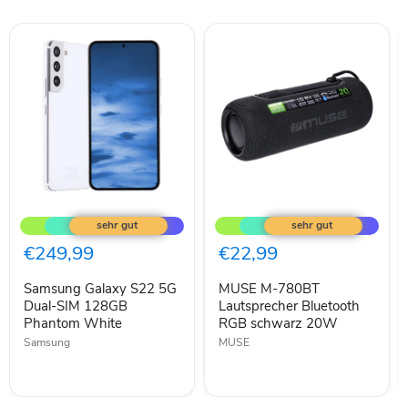
Samsung
MUSE
Galaxy
M-
S22
780BT
5G
Lautsprecher
€249,99
€22,99
Dual-
Bluetooth
SIM
RGB
Samsung Galaxy S22 5G
MUSE M-780BT
128GB
schwarz
Phantom
Dual-SIM 128GB
20W
Lautsprecher Bluetooth
White
Phantom White
RGB schwarz 20W
Samsung
MUSE