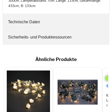
300cm, Lampenabstand: 7cm, Länge: 133cm, Gesamtlänge:
433cm, B: 133cm
Technische Daten
Sicherheits- und Produktressourcen
Ähnliche Produkte
Kon
LED
Lich
€4
Ko
Lic
Kon