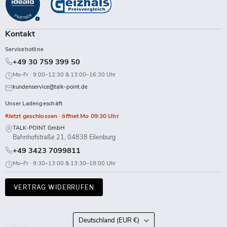
Facebook
Instagram
LinkedIn
TikTok
Twitch
X
WhatsApp
YouTube
Kontakt
Servicehotline
+49 30 759 399 50
Mo–Fr · 9:00–12:30 & 13:00–16:30 Uhr
kundenservice@talk-point.de
Unser Ladengeschäft
Jetzt geschlossen · öffnet Mo 09:30 Uhr
TALK-POINT GmbH
Bahnhofstraße 21, 04838 Eilenburg
+49 3423 7099811
Mo–Fr · 9:30–13:00 & 13:30–18:00 Uhr
VERTRAG WIDERRUFEN
Land
Deutschland
(EUR €)