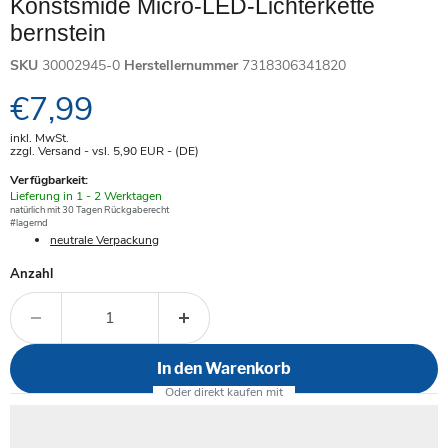
Konstsmide Micro-LED-Lichterkette
bernstein
SKU
30002945-0
Herstellernummer
7318306341820
Aktueller Preis
€7,99
inkl. MwSt.
zzgl. Versand - vsl. 5,90
EUR
- (DE)
Verfügbarkeit:
Verfügbar
Lieferung in 1 - 2 Werktagen
-
natürlich mit 30 Tagen Rückgaberecht
#lagernd
neutrale Verpackung
Anzahl
In den Warenkorb