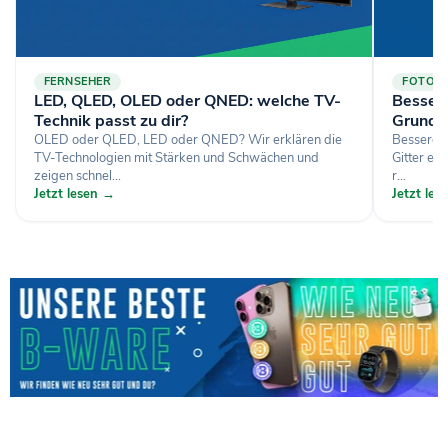
FERNSEHER
FOTOGR
LED, QLED, OLED oder QNED: welche TV-
Bessere
Technik passt zu dir?
Grundl
OLED oder QLED, LED oder QNED? Wir erklären die
Bessere H
TV-Technologien mit Stärken und Schwächen und
Gitter ei
zeigen schnel...
r...
Jetzt lesen →
Jetzt le