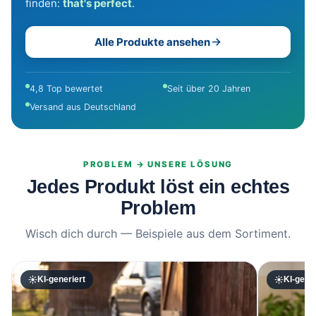
finden:
that's perfect
.
Alle Produkte ansehen
4,8 Top bewertet
Seit über 20 Jahren
Versand aus Deutschland
PROBLEM → UNSERE LÖSUNG
Jedes Produkt löst ein echtes
Problem
Wisch dich durch — Beispiele aus dem Sortiment.
KI-generiert
KI-gener