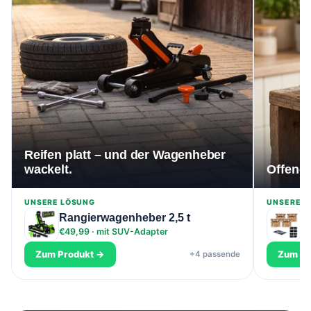
Reifen platt – und der Wagenheber
wackelt.
Offene 
UNSERE LÖSUNG
UNSERE L
Rangierwagenheber 2,5 t
V
€49,99 · mit SUV-Adapter
€8
Zum Produkt →
Zum Pr
+4 passende