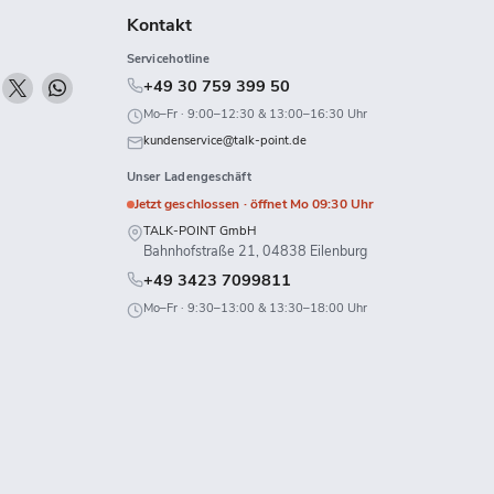
Kontakt
Servicehotline
n
Finden
Finden
Finden
+49 30 759 399 50
ie
Sie
Sie
Mo–Fr · 9:00–12:30 & 13:00–16:30 Uhr
uns
uns
uns
kundenservice@talk-point.de
uf
auf
auf
Unser Ladengeschäft
k
Twitch
X
WhatsApp
Jetzt geschlossen · öffnet Mo 09:30 Uhr
TALK-POINT GmbH
Bahnhofstraße 21, 04838 Eilenburg
+49 3423 7099811
Mo–Fr · 9:30–13:00 & 13:30–18:00 Uhr