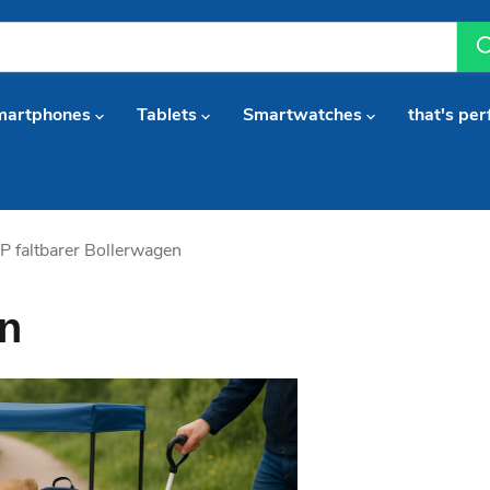
martphones
Tablets
Smartwatches
that's per
P faltbarer Bollerwagen
en