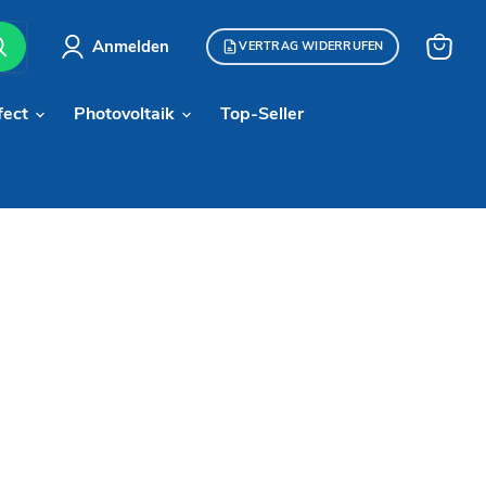
Anmelden
VERTRAG WIDERRUFEN
Warenk
anzeige
fect
Photovoltaik
Top-Seller