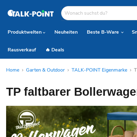
Produktwelten
Neuheiten
Beste B-Ware
S
Rausverkauf
🔥 Deals
Home
Garten & Outdoor
TALK-POINT Eigenmarke
T
TP faltbarer Bollerwag