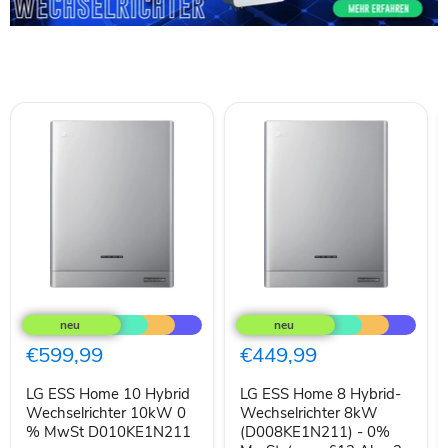
LG
LG
ESS
ESS
Home
Home
10
8
€599,99
€449,99
Hybrid
Hybrid-
Wechselrichter
Wechselrichter
LG ESS Home 10 Hybrid
LG ESS Home 8 Hybrid-
10kW
8kW
0
Wechselrichter 10kW 0
(D008KE1N211)
Wechselrichter 8kW
%
-
% MwSt D010KE1N211
(D008KE1N211) - 0%
MwSt
0%