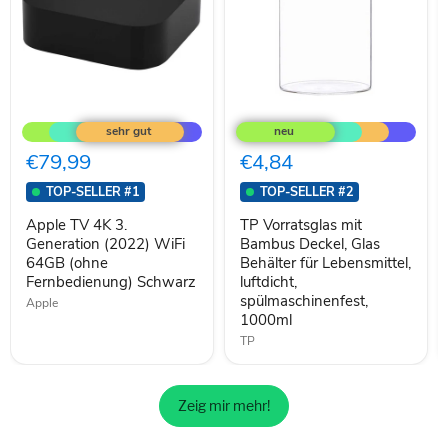
Apple
TP
TV
Vorratsglas
4K
mit
3.
Bambus
€79,99
€4,84
Generation
Deckel,
(2022)
Glas
TOP-SELLER #1
TOP-SELLER #2
WiFi
Behälter
64GB
für
Apple TV 4K 3.
TP Vorratsglas mit
(ohne
Lebensmittel,
Generation (2022) WiFi
Bambus Deckel, Glas
Fernbedienung)
luftdicht,
64GB (ohne
Behälter für Lebensmittel,
Schwarz
spülmaschinenfest,
Fernbedienung) Schwarz
luftdicht,
1000ml
spülmaschinenfest,
Apple
1000ml
TP
Zeig mir mehr!