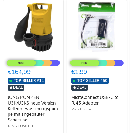
JUNG
MicroConnect
PUMPEN
USB-
U3K/U3KS
C
neue
to
€164,99
€1,99
Version
RJ45
Kellerentwässerungspumpe
Adapter
TOP-SELLER #14
TOP-SELLER #50
mit
🔥
DEAL
🔥
DEAL
angebauter
Schaltung
JUNG PUMPEN
MicroConnect USB-C to
U3K/U3KS neue Version
RJ45 Adapter
Kellerentwässerungspum
MicroConnect
pe mit angebauter
Schaltung
JUNG PUMPEN