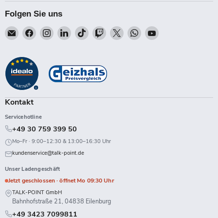
Folgen Sie uns
Email
Finden
Finden
Finden
Finden
Finden
Finden
Finden
Finden
Talk-
Sie
Sie
Sie
Sie
Sie
Sie
Sie
Sie
Point
uns
uns
uns
uns
uns
uns
uns
uns
auf
auf
auf
auf
auf
auf
auf
auf
Facebook
Instagram
LinkedIn
TikTok
Twitch
X
WhatsApp
YouTube
Kontakt
Servicehotline
+49 30 759 399 50
Mo–Fr · 9:00–12:30 & 13:00–16:30 Uhr
kundenservice@talk-point.de
Unser Ladengeschäft
Jetzt geschlossen · öffnet Mo 09:30 Uhr
TALK-POINT GmbH
Bahnhofstraße 21, 04838 Eilenburg
+49 3423 7099811