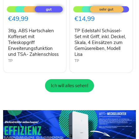
3tlg.
TP
ABS
Edelstahl
Hartschalen
Schüssel-
Kofferset
Set
€49,99
€14,99
mit
mit
Teleskopgriff
Griff,
3tlg. ABS Hartschalen
TP Edelstahl Schüssel-
Erweiterungsfunktion
inkl.
und
Kofferset mit
Deckel,
Set mit Griff, inkl. Deckel,
TSA-
Skala,
Teleskopgriff
Skala, 4 Einsätzen zum
Zahlenschloss
4
Erweiterungsfunktion
Gemüsereiben, Modell
Einsätzen
und TSA- Zahlenschloss
Lisa
zum
TP
Gemüsereiben,
TP
Modell
Lisa
Ich will alles sehen!