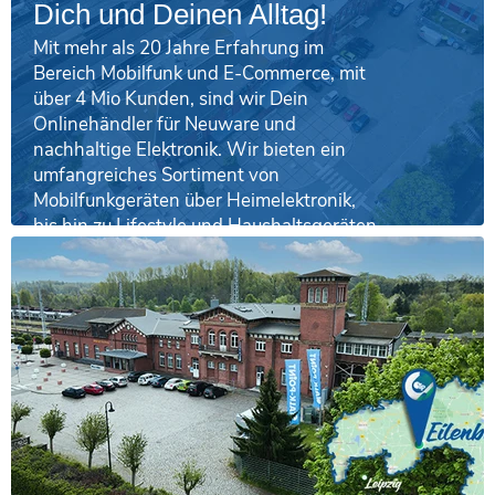
Dich und Deinen Alltag!
Mit mehr als 20 Jahre Erfahrung im
Bereich Mobilfunk und E-Commerce, mit
über 4 Mio Kunden, sind wir Dein
Onlinehändler für Neuware und
nachhaltige Elektronik. Wir bieten ein
umfangreiches Sortiment von
Mobilfunkgeräten über Heimelektronik,
bis hin zu Lifestyle und Haushaltsgeräten
namhafter Hersteller. Erneuerte Technik
mit dem Anspruch Qualität auf dem
Niveau von Neuware nachhaltig und fair
anzubieten: wie neu, nur eben besser!