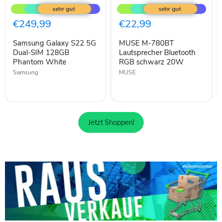
Galaxy
M-
S22
780BT
5G
Lautsprecher
€249,99
€22,99
Dual-
Bluetooth
SIM
RGB
Samsung Galaxy S22 5G
MUSE M-780BT
128GB
schwarz
Phantom
Dual-SIM 128GB
20W
Lautsprecher Bluetooth
White
Phantom White
RGB schwarz 20W
Samsung
MUSE
Jetzt Shoppen!