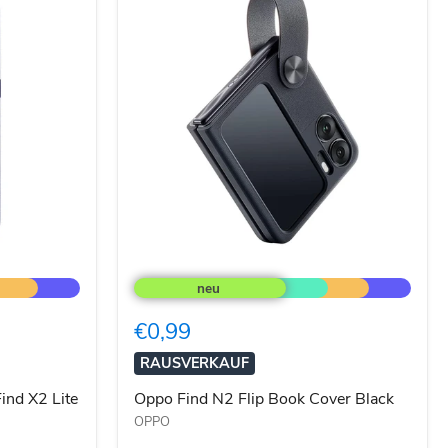
Oppo
Find
N2
Flip
€0,99
Book
Cover
RAUSVERKAUF
Black
ind X2 Lite
Oppo Find N2 Flip Book Cover Black
OPPO