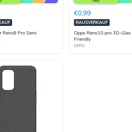
pro
3D-
€0,99
Glas
Case
KAUF
RAUSVERKAUF
Friendly
r Reno8 Pro Semi
Oppo Reno10 pro 3D-Glas
t
Friendly
OPPO