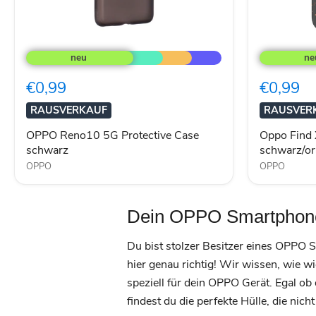
OPPO
Oppo
Reno10
Find
5G
X3
Protective
Lite
€0,99
€0,99
Case
Silikon
schwarz
Case
RAUSVERKAUF
RAUSVER
schwarz/or
OPPO Reno10 5G Protective Case
Oppo Find 
schwarz
schwarz/o
OPPO
OPPO
Dein OPPO Smartphone 
Du bist stolzer Besitzer eines OPPO S
hier genau richtig! Wir wissen, wie wi
speziell für dein OPPO Gerät. Egal o
findest du die perfekte Hülle, die nich