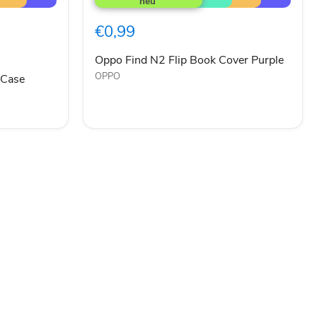
N2
Flip
€0,99
Book
Cover
Purple
Oppo Find N2 Flip Book Cover Purple
OPPO
 Case