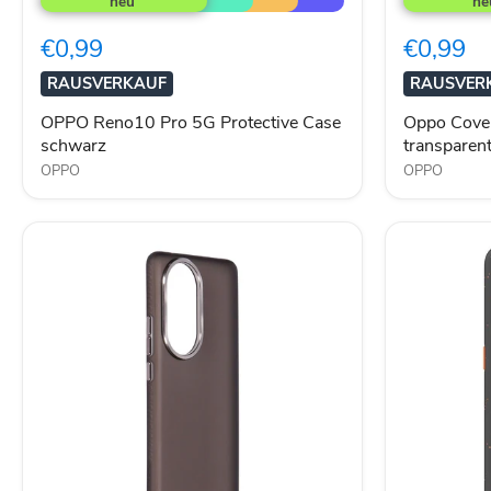
Pro
Reno8
5G
Pro
€0,99
€0,99
Protective
Semi
Case
transparent
RAUSVERKAUF
RAUSVER
schwarz
OPPO Reno10 Pro 5G Protective Case
Oppo Cove
schwarz
transparen
OPPO
OPPO