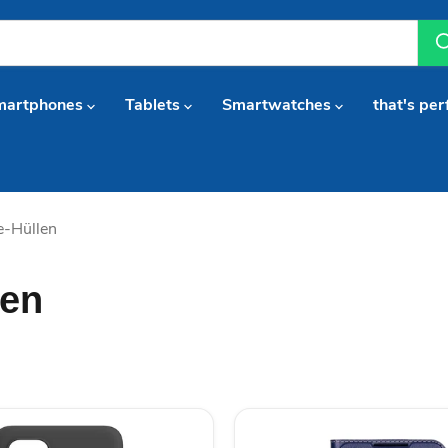
martphones
Tablets
Smartwatches
that's per
-Hüllen
len