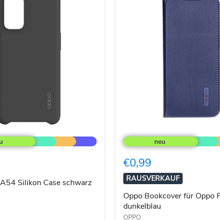
Oppo
Bookcover
für
Oppo
€0,99
Find
X2
RAUSVERKAUF
Lite
A54 Silikon Case schwarz
dunkelblau
Oppo Bookcover für Oppo F
dunkelblau
OPPO