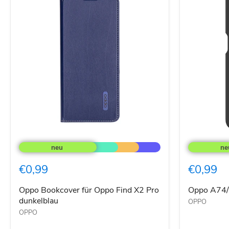
Oppo
Oppo
Bookcover
A74/A54
für
Silikon
Oppo
Case
€0,99
€0,99
Find
schwarz
X2
Pro
Oppo Bookcover für Oppo Find X2 Pro
Oppo A74/
dunkelblau
dunkelblau
OPPO
OPPO