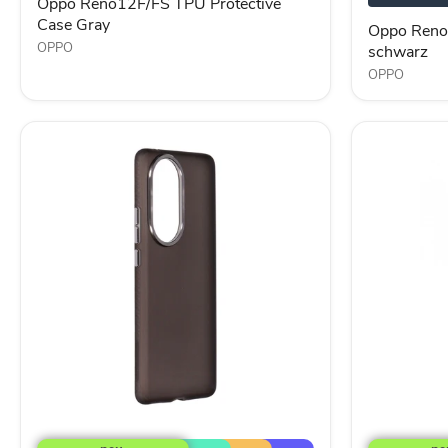
schwarz
Oppo Reno12F/FS TPU Protective
Case Gray
Oppo Reno 
OPPO
schwarz
OPPO
OPPO
Oppo
Reno10
Cover