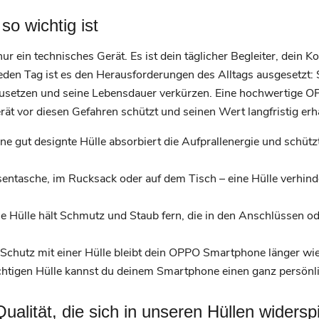
o wichtig ist
 ein technisches Gerät. Es ist dein täglicher Begleiter, dein K
eden Tag ist es den Herausforderungen des Alltags ausgesetzt:
setzen und seine Lebensdauer verkürzen. Eine hochwertige OPP
erät vor diesen Gefahren schützt und seinen Wert langfristig erhä
ne gut designte Hülle absorbiert die Aufprallenergie und schüt
entasche, im Rucksack oder auf dem Tisch – eine Hülle verhin
e Hülle hält Schmutz und Staub fern, die in den Anschlüssen o
chutz mit einer Hülle bleibt dein OPPO Smartphone länger wie
ichtigen Hülle kannst du deinem Smartphone einen ganz persönl
lität, die sich in unseren Hüllen widerspi