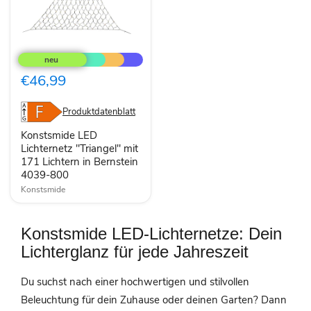
Konstsmide
LED
Lichternetz
"Triangel"
€46,99
mit
171
Lichtern
Produktdatenblatt
in
Bernstein
Konstsmide LED
4039-
Lichternetz "Triangel" mit
800
171 Lichtern in Bernstein
4039-800
Konstsmide
Konstsmide LED-Lichternetze: Dein
Lichterglanz für jede Jahreszeit
Du suchst nach einer hochwertigen und stilvollen
Beleuchtung für dein Zuhause oder deinen Garten? Dann