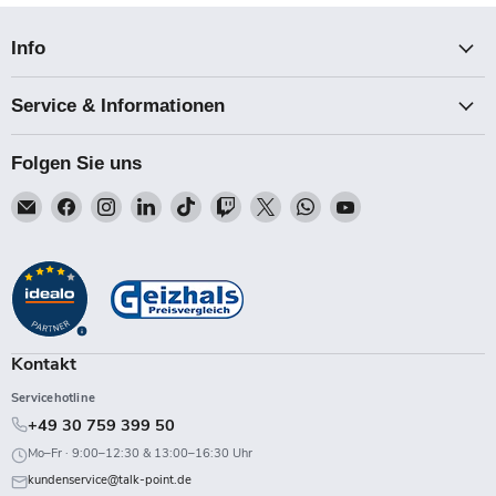
Info
Service & Informationen
Folgen Sie uns
Email
Finden
Finden
Finden
Finden
Finden
Finden
Finden
Finden
Talk-
Sie
Sie
Sie
Sie
Sie
Sie
Sie
Sie
Point
uns
uns
uns
uns
uns
uns
uns
uns
auf
auf
auf
auf
auf
auf
auf
auf
Facebook
Instagram
LinkedIn
TikTok
Twitch
X
WhatsApp
YouTube
Kontakt
Servicehotline
+49 30 759 399 50
Mo–Fr · 9:00–12:30 & 13:00–16:30 Uhr
kundenservice@talk-point.de