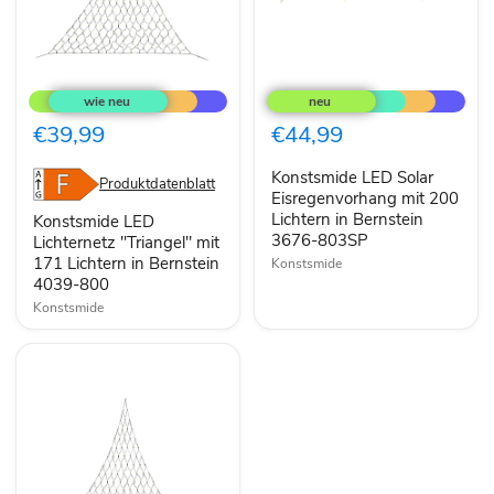
Konstsmide
Konstsmide
LED
LED
Lichternetz
Solar
"Triangel"
Eisregenvorhang
€39,99
€44,99
mit
mit
171
200
Konstsmide LED Solar
Lichtern
Lichtern
Produktdatenblatt
in
in
Eisregenvorhang mit 200
Bernstein
Bernstein
Lichtern in Bernstein
Konstsmide LED
4039-
3676-
3676-803SP
Lichternetz "Triangel" mit
800
803SP
171 Lichtern in Bernstein
Konstsmide
4039-800
Konstsmide