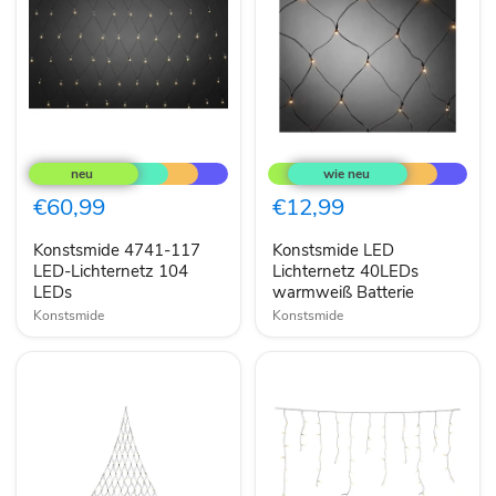
Konstsmide
Konstsmide
4741-
LED
117
Lichternetz
LED-
40LEDs
€60,99
€12,99
Lichternetz
warmweiß
104
Batterie
Konstsmide 4741-117
Konstsmide LED
LEDs
LED-Lichternetz 104
Lichternetz 40LEDs
LEDs
warmweiß Batterie
Konstsmide
Konstsmide