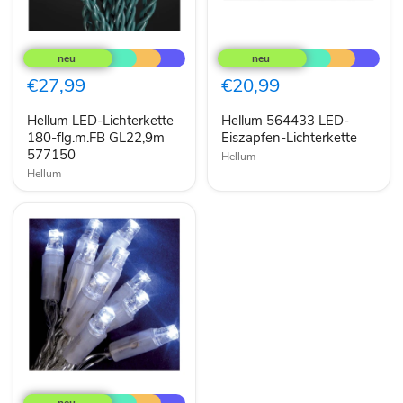
Hellum
Hellum
LED-
564433
Lichterkette
LED-
180-
Eiszapfen-
€27,99
€20,99
flg.m.FB
Lichterkette
GL22,9m
Hellum LED-Lichterkette
Hellum 564433 LED-
577150
180-flg.m.FB GL22,9m
Eiszapfen-Lichterkette
577150
Hellum
Hellum
Hellum
576054