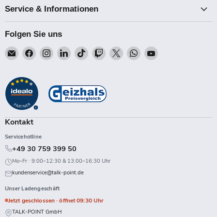
Service & Informationen
Folgen Sie uns
Email
Finden
Finden
Finden
Finden
Finden
Finden
Finden
Finden
Talk-
Sie
Sie
Sie
Sie
Sie
Sie
Sie
Sie
Point
uns
uns
uns
uns
uns
uns
uns
uns
auf
auf
auf
auf
auf
auf
auf
auf
Facebook
Instagram
LinkedIn
TikTok
Twitch
X
WhatsApp
YouTube
Kontakt
Servicehotline
+49 30 759 399 50
Mo–Fr · 9:00–12:30 & 13:00–16:30 Uhr
kundenservice@talk-point.de
Unser Ladengeschäft
Jetzt geschlossen · öffnet 09:30 Uhr
TALK-POINT GmbH