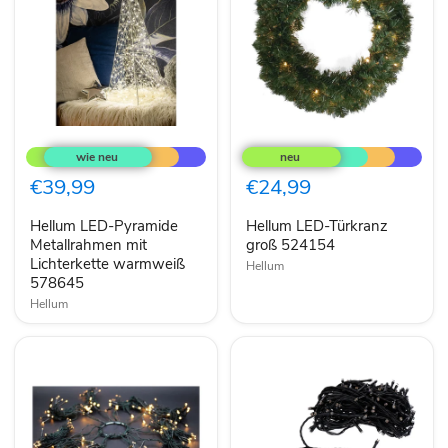
Hellum
Hellum
LED-
LED-
Pyramide
Türkranz
Metallrahmen
groß
€39,99
€24,99
mit
524154
Lichterkette
Hellum LED-Pyramide
Hellum LED-Türkranz
warmweiß
578645
Metallrahmen mit
groß 524154
Lichterkette warmweiß
Hellum
578645
Hellum