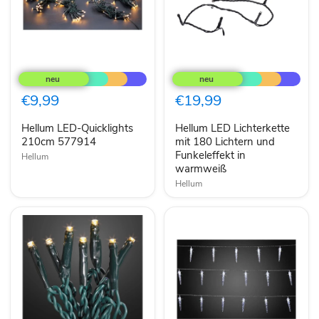
Hellum
Hellum
LED-
LED
Quicklights
Lichterkette
210cm
mit
€9,99
€19,99
577914
180
Lichtern
Hellum LED-Quicklights
Hellum LED Lichterkette
und
210cm 577914
Funkeleffekt
mit 180 Lichtern und
in
Funkeleffekt in
Hellum
warmweiß
warmweiß
Hellum