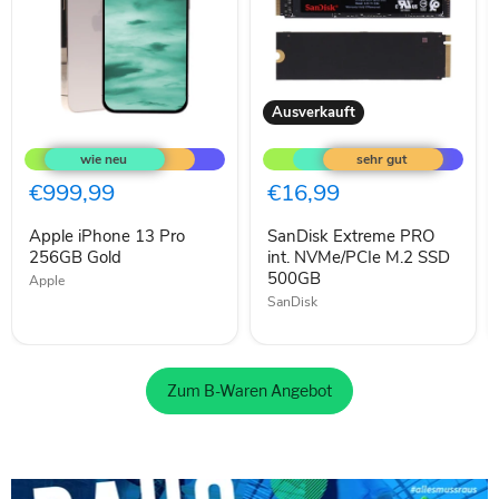
Ausverkauft
Apple
SanDisk
iPhone
Extreme
13
PRO
Pro
int.
€999,99
€16,99
256GB
NVMe/PCIe
Gold
M.2
Apple iPhone 13 Pro
SanDisk Extreme PRO
SSD
256GB Gold
500GB
int. NVMe/PCIe M.2 SSD
500GB
Apple
SanDisk
Zum B-Waren Angebot