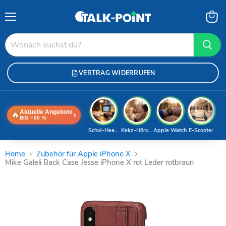
Menü
Waren
anzei
VERTRAG WIDERRUFEN
Aktuelle Angebote
🔥
›
BIS −60 %
Schul-Headset
Kekz-Hörspiele
Apple Watch
E-Scooter
Home
Zubehör für Apple iPhone X
Mike Galeli Back Case Jesse iPhone X rot Leder rotbraun