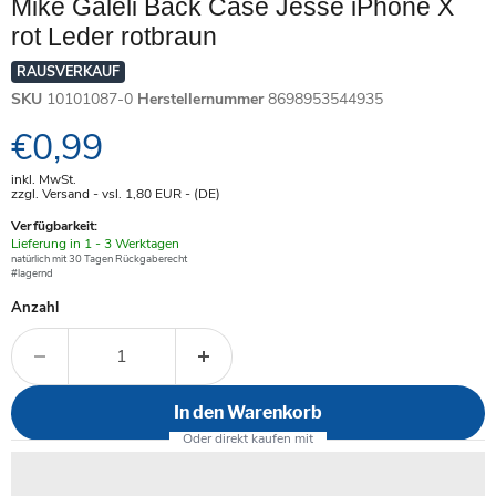
Mike Galeli Back Case Jesse iPhone X
rot Leder rotbraun
RAUSVERKAUF
SKU
10101087-0
Herstellernummer
8698953544935
Aktueller Preis
€0,99
inkl. MwSt.
zzgl. Versand - vsl. 1,80
EUR
- (DE)
Verfügbarkeit:
Verfügbar
Lieferung in 1 - 3 Werktagen
-
natürlich mit 30 Tagen Rückgaberecht
#lagernd
Anzahl
In den Warenkorb