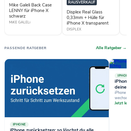
für
Hülle
RAUSVERKAUF
Mike Galeli Back Case
iPhone
für
X
LENNY für iPhone X
iPhone
Displex Real Glass
schwarz
X
schwarz
0,33mm + Hülle für
transparent
MiKE GALELi
iPhone X transparent
DISPLEX
Alle Ratgeber →
PASSENDE RATGEBER
IPHONE
iPhone-
deine D
iPhone si
wechselst
Jetzt le
IPHONE
iPhone zurücksetzen: so löschst du alle