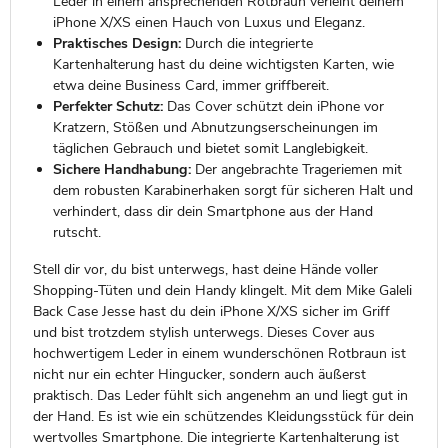
Leder in einem ansprechenden Rotbraun verleiht deinem
iPhone X/XS einen Hauch von Luxus und Eleganz.
Praktisches Design:
Durch die integrierte
Kartenhalterung hast du deine wichtigsten Karten, wie
etwa deine Business Card, immer griffbereit.
Perfekter Schutz:
Das Cover schützt dein iPhone vor
Kratzern, Stößen und Abnutzungserscheinungen im
täglichen Gebrauch und bietet somit Langlebigkeit.
Sichere Handhabung:
Der angebrachte Trageriemen mit
dem robusten Karabinerhaken sorgt für sicheren Halt und
verhindert, dass dir dein Smartphone aus der Hand
rutscht.
Stell dir vor, du bist unterwegs, hast deine Hände voller
Shopping-Tüten und dein Handy klingelt. Mit dem Mike Galeli
Back Case Jesse hast du dein iPhone X/XS sicher im Griff
und bist trotzdem stylish unterwegs. Dieses Cover aus
hochwertigem Leder in einem wunderschönen Rotbraun ist
nicht nur ein echter Hingucker, sondern auch äußerst
praktisch. Das Leder fühlt sich angenehm an und liegt gut in
der Hand. Es ist wie ein schützendes Kleidungsstück für dein
wertvolles Smartphone. Die integrierte Kartenhalterung ist