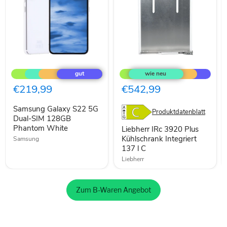
Samsung
Liebherr
Galaxy
IRc
S22
3920
5G
Plus
€219,99
€542,99
Dual-
Kühlschrank
SIM
Integriert
Samsung Galaxy S22 5G
128GB
137
Produktdatenblatt
Phantom
Dual-SIM 128GB
l
White
C
Phantom White
Liebherr IRc 3920 Plus
Kühlschrank Integriert
Samsung
137 l C
Liebherr
Zum B-Waren Angebot