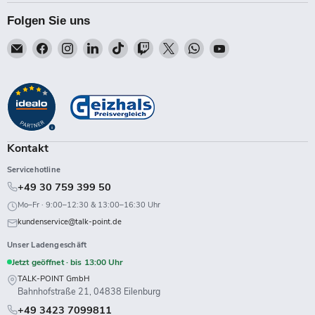
Folgen Sie uns
Email
Finden
Finden
Finden
Finden
Finden
Finden
Finden
Finden
Talk-
Sie
Sie
Sie
Sie
Sie
Sie
Sie
Sie
Point
uns
uns
uns
uns
uns
uns
uns
uns
auf
auf
auf
auf
auf
auf
auf
auf
Facebook
Instagram
LinkedIn
TikTok
Twitch
X
WhatsApp
YouTube
Kontakt
Servicehotline
+49 30 759 399 50
Mo–Fr · 9:00–12:30 & 13:00–16:30 Uhr
kundenservice@talk-point.de
Unser Ladengeschäft
Jetzt geöffnet · bis 13:00 Uhr
TALK-POINT GmbH
Bahnhofstraße 21, 04838 Eilenburg
+49 3423 7099811