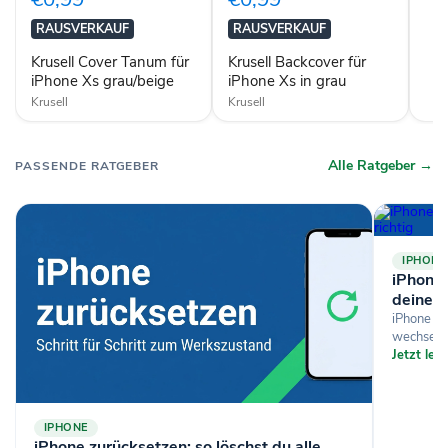
iPhone
Xs
Xs
in
RAUSVERKAUF
RAUSVERKAUF
grau/beige
grau
Krusell Cover Tanum für
Krusell Backcover für
iPhone Xs grau/beige
iPhone Xs in grau
Krusell
Krusell
Alle Ratgeber →
PASSENDE RATGEBER
IPHONE
iPhone-
deine D
iPhone si
wechselst
Jetzt le
IPHONE
iPhone zurücksetzen: so löschst du alle