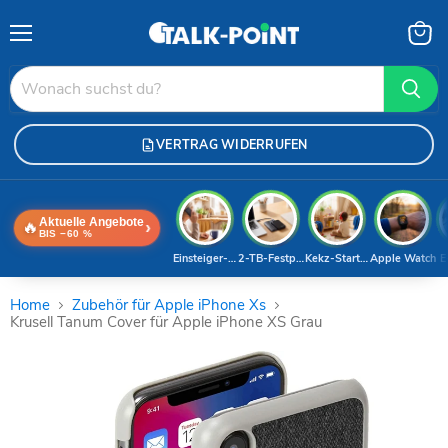
Menü
Waren
anzei
VERTRAG WIDERRUFEN
Aktuelle Angebote
🔥
›
BIS −60 %
Einsteiger-Handy
2-TB-Festplatte
Kekz-Starterset
Apple Watch
E
Home
Zubehör für Apple iPhone Xs
Krusell Tanum Cover für Apple iPhone XS Grau