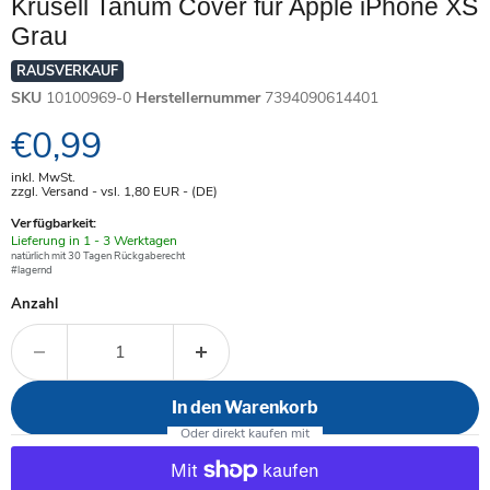
Krusell Tanum Cover für Apple iPhone XS
Grau
RAUSVERKAUF
SKU
10100969-0
Herstellernummer
7394090614401
Aktueller Preis
€0,99
inkl. MwSt.
zzgl. Versand - vsl. 1,80
EUR
- (DE)
Verfügbarkeit:
Verfügbar
Lieferung in 1 - 3 Werktagen
-
natürlich mit 30 Tagen Rückgaberecht
#lagernd
Anzahl
In den Warenkorb