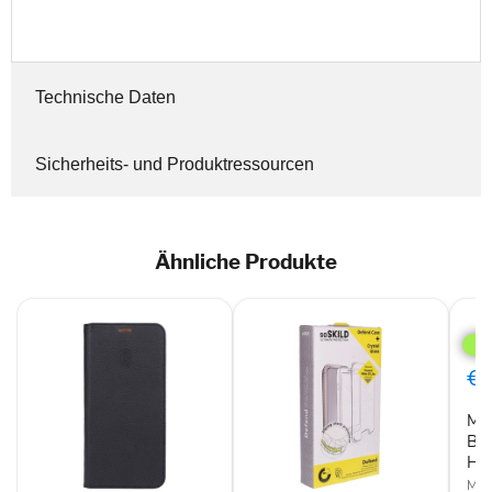
Technische Daten
Sicherheits- und Produktressourcen
Ähnliche Produkte
MiK
GAL
Led
Bac
€0
pas
für
Mi
HU
Mat
Bac
20
HU
lite
MiK