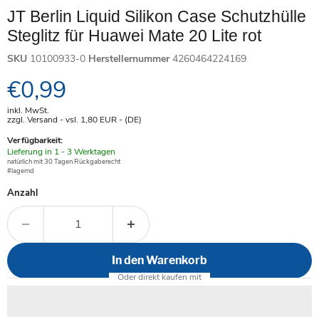
JT Berlin Liquid Silikon Case Schutzhülle
Steglitz für Huawei Mate 20 Lite rot
SKU
10100933-0
Herstellernummer
4260464224169
Aktueller Preis
€0,99
inkl. MwSt.
zzgl. Versand - vsl. 1,80
EUR
- (DE)
Verfügbarkeit:
Verfügbar
Lieferung in 1 - 3 Werktagen
-
natürlich mit 30 Tagen Rückgaberecht
#lagernd
Anzahl
In den Warenkorb