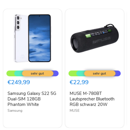
Samsung
MUSE
Galaxy
M-
S22
780BT
5G
Lautsprecher
€249,99
€22,99
Dual-
Bluetooth
SIM
RGB
Samsung Galaxy S22 5G
MUSE M-780BT
128GB
schwarz
Phantom
Dual-SIM 128GB
20W
Lautsprecher Bluetooth
White
Phantom White
RGB schwarz 20W
Samsung
MUSE