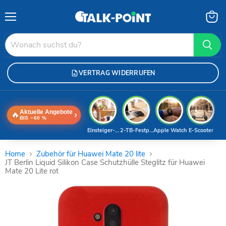
Menü
Waren
anzei
VERTRAG WIDERRUFEN
Aktuelle Angebote
🔥
›
BIS −60 %
Einsteiger-Handy
2-TB-Festplatte
Apple Watch
E-Scooter
Home
Zubehör für Huawei Mate 20 lite
JT Berlin Liquid Silikon Case Schutzhülle Steglitz für Huawei
Mate 20 Lite rot