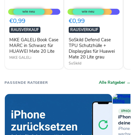
MiKE
SoSkild
GALELi
Defend
Book
Case
Case
TPU
€0,99
€0,99
MARC
Schutzhülle
in
+
RAUSVERKAUF
RAUSVERKAUF
Schwarz
Displayglas
für
für
MiKE GALELi Book Case
SoSkild Defend Case
HUAWEI
Huawei
MARC in Schwarz für
TPU Schutzhülle +
Mate
Mate
HUAWEI Mate 20 Lite
Displayglas für Huawei
20
20
Mate 20 Lite grau
Lite
Lite
MiKE GALELi
grau
SoSkild
Alle Ratgeber →
PASSENDE RATGEBER
IPHONE
iPhone-
deine D
iPhone si
wechselst