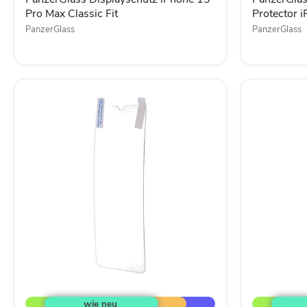
Fit
Pro
Pro Max Classic Fit
Protector i
Classic
PanzerGlass
PanzerGlass
Fit
Lemontti
Lemontti
Xiaomi
Honor