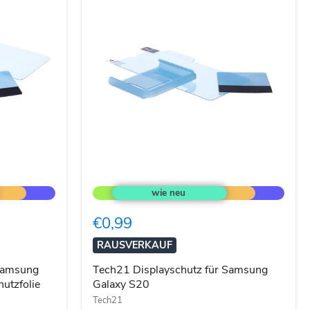
Tech21
Displayschutz
für
Samsung
€0,99
Galaxy
S20
RAUSVERKAUF
 Samsung
Tech21 Displayschutz für Samsung
utzfolie
Galaxy S20
Tech21