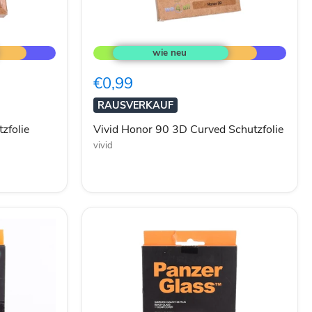
Vivid
Honor
90
3D
€0,99
Curved
Schutzfolie
RAUSVERKAUF
zfolie
Vivid Honor 90 3D Curved Schutzfolie
vivid