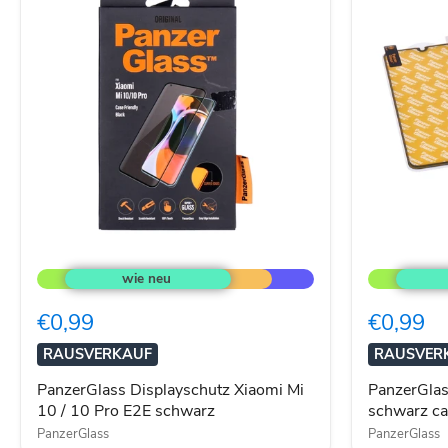
PanzerGlass
PanzerGlas
Displayschutz
für
Xiaomi
Samsung
Mi
Galaxy
€0,99
€0,99
10
A40
/
schwarz
RAUSVERKAUF
RAUSVER
10
case
Pro
friendly
PanzerGlass Displayschutz Xiaomi Mi
PanzerGlas
E2E
10 / 10 Pro E2E schwarz
schwarz ca
schwarz
PanzerGlass
PanzerGlass