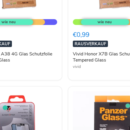
Vivid
Honor
X7B
Glas
€0,99
Schutzfolie
Tempered
KAUF
RAUSVERKAUF
Glass
 A38 4G Glas Schutzfolie
Vivid Honor X7B Glas Schut
Glass
Tempered Glass
vivid