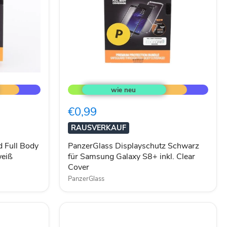
PanzerGlass
Displayschutz
Schwarz
für
€0,99
Samsung
Galaxy
RAUSVERKAUF
S8+
inkl.
d Full Body
PanzerGlass Displayschutz Schwarz
Clear
weiß
für Samsung Galaxy S8+ inkl. Clear
Cover
Cover
PanzerGlass