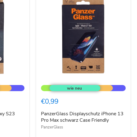
PanzerGlass
Displayschutz
iPhone
13
€0,99
Pro
Max
schwarz
xy S23
PanzerGlass Displayschutz iPhone 13
Case
Pro Max schwarz Case Friendly
Friendly
PanzerGlass