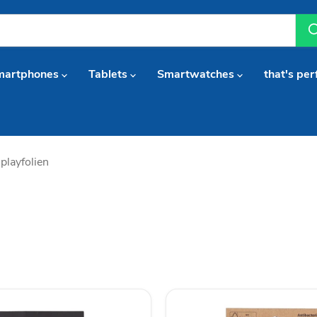
martphones
Tablets
Smartwatches
that's per
playfolien