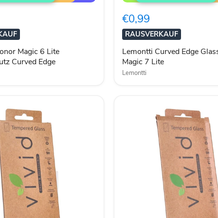
Edge
Glass
€0,99
für
utz
Honor
KAUF
RAUSVERKAUF
Magic
7
onor Magic 6 Lite
Lemontti Curved Edge Glas
Lite
utz Curved Edge
Magic 7 Lite
Lemontti