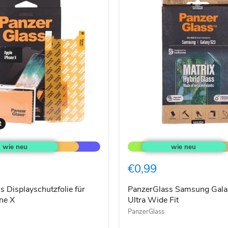
t
s
PanzerGlass
tzfolie
Samsung
Galaxy
S23
€0,99
Ultra
Wide
Fit
 Displayschutzfolie für
PanzerGlass Samsung Gala
ne X
Ultra Wide Fit
PanzerGlass