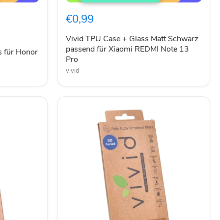
Case
+
€0,99
Glass
Matt
Schwarz
Vivid TPU Case + Glass Matt Schwarz
passend
passend für Xiaomi REDMI Note 13
s für Honor
für
Pro
Xiaomi
vivid
REDMI
Note
13
Pro