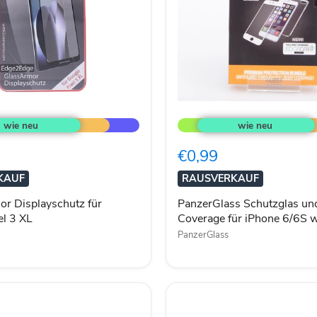
or
PanzerGlass
utz
Schutzglas
und
Full
€0,99
Body
Coverage
KAUF
RAUSVERKAUF
für
iPhone
r Displayschutz für
PanzerGlass Schutzglas un
6/6S
el 3 XL
Coverage für iPhone 6/6S 
weiß
PanzerGlass