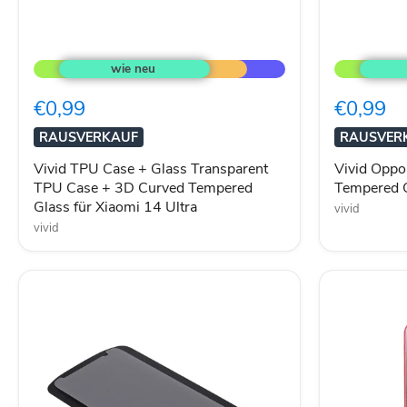
Vivid
Vivid
TPU
Oppo
Case
A38
+
4G
€0,99
€0,99
Glass
Glas
Transparent
Schutzfolie
RAUSVERKAUF
RAUSVER
TPU
Tempered
Case
Glass
Vivid TPU Case + Glass Transparent
Vivid Oppo
+
TPU Case + 3D Curved Tempered
Tempered 
3D
Glass für Xiaomi 14 Ultra
Curved
vivid
Tempered
vivid
Glass
für
Xiaomi
14
Ultra