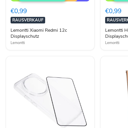
Redmi
Magic
12c
6
€0,99
€0,99
Displayschutz
Lite
Displaysch
RAUSVERKAUF
RAUSVER
Curved
Edge
Lemontti Xiaomi Redmi 12c
Lemontti H
Displayschutz
Displaysch
Lemontti
Lemontti