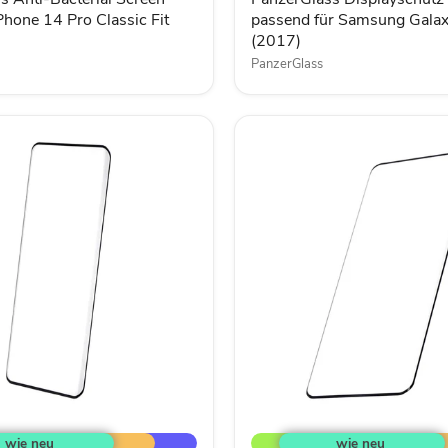
A3
Phone 14 Pro Classic Fit
passend für Samsung Gala
(2017)
(2017)
PanzerGlass
Lemontti
Curved