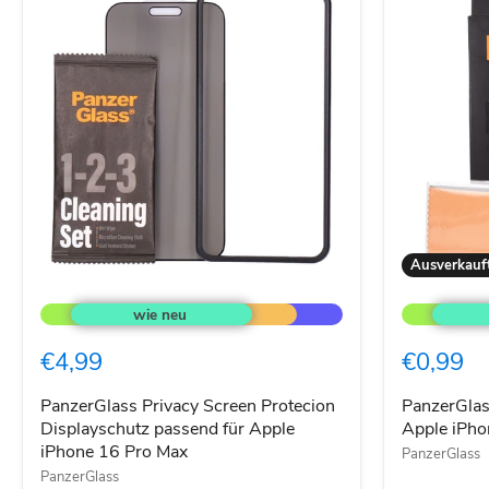
Ausverkauf
PanzerGlass
PanzerGlas
Privacy
Displayschu
Screen
für
Protecion
Apple
€4,99
€0,99
Displayschutz
iPhone
passend
X
für
PanzerGlass Privacy Screen Protecion
PanzerGlass
Apple
Displayschutz passend für Apple
Apple iPho
iPhone
iPhone 16 Pro Max
PanzerGlass
16
PanzerGlass
Pro