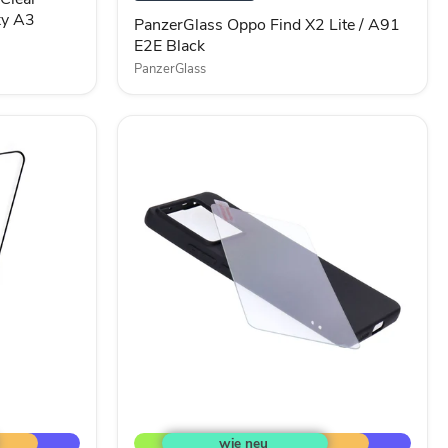
E2E
xy A3
PanzerGlass Oppo Find X2 Lite / A91
Black
E2E Black
PanzerGlass
Vivid
TPU