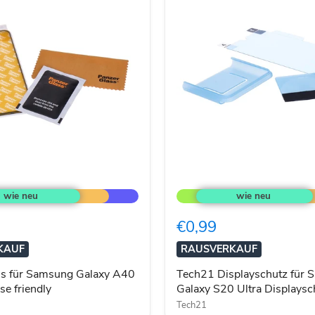
s
Tech21
Displayschutz
für
Samsung
€0,99
Galaxy
S20
KAUF
RAUSVERKAUF
Ultra
Displayschutzfolie
s für Samsung Galaxy A40
Tech21 Displayschutz für
se friendly
Galaxy S20 Ultra Displaysch
Tech21