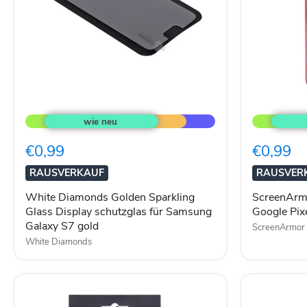
White
ScreenArm
Diamonds
Displaysch
Golden
für
Sparkling
Google
€0,99
€0,99
Glass
Pixel
Display
3
RAUSVERKAUF
RAUSVER
schutzglas
XL
für
White Diamonds Golden Sparkling
ScreenArmo
Samsung
Glass Display schutzglas für Samsung
Google Pix
Galaxy
Galaxy S7 gold
S7
ScreenArmor
gold
White Diamonds