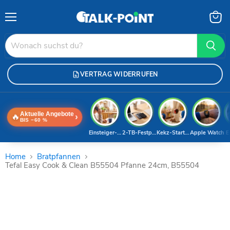
Menü
Waren
anzei
VERTRAG WIDERRUFEN
Aktuelle Angebote
🔥
›
BIS −60 %
Einsteiger-Handy
2-TB-Festplatte
Kekz-Starterset
Apple Watch
E
Home
Bratpfannen
Tefal Easy Cook & Clean B55504 Pfanne 24cm, B55504