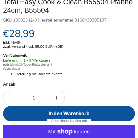
Tefal Easy Cook & Clean B55504 Pfanne
24cm, B55504
SKU
10902342-0
Herstellernummer
3168430305137
Aktueller Preis
€28,99
inkl. MwSt.
zzgl. Versand - vsl. 65,00
EUR
- (DE)
Verfügbarkeit:
Verfügbar
Lieferung in 1 - 3 Werktagen
-
natürlich mit 30 Tagen Rückgaberecht
#zentrallager
Lieferung bis Bordsteinkante
Anzahl
In den Warenkorb