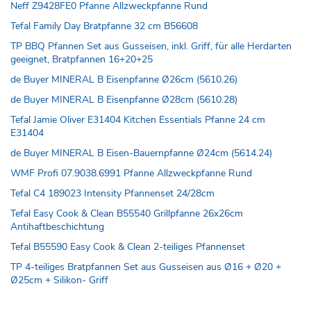
Neff Z9428FE0 Pfanne Allzweckpfanne Rund
Tefal Family Day Bratpfanne 32 cm B56608
TP BBQ Pfannen Set aus Gusseisen, inkl. Griff, für alle Herdarten
geeignet, Bratpfannen 16+20+25
de Buyer MINERAL B Eisenpfanne Ø26cm (5610.26)
de Buyer MINERAL B Eisenpfanne Ø28cm (5610.28)
Tefal Jamie Oliver E31404 Kitchen Essentials Pfanne 24 cm
E31404
de Buyer MINERAL B Eisen-Bauernpfanne Ø24cm (5614.24)
WMF Profi 07.9038.6991 Pfanne Allzweckpfanne Rund
Tefal C4 189023 Intensity Pfannenset 24/28cm
Tefal Easy Cook & Clean B55540 Grillpfanne 26x26cm
Antihaftbeschichtung
Tefal B55590 Easy Cook & Clean 2-teiliges Pfannenset
TP 4-teiliges Bratpfannen Set aus Gusseisen aus Ø16 + Ø20 +
Ø25cm + Silikon- Griff