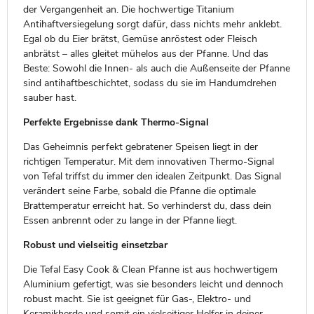
der Vergangenheit an. Die hochwertige Titanium
Antihaftversiegelung sorgt dafür, dass nichts mehr anklebt.
Egal ob du Eier brätst, Gemüse anröstest oder Fleisch
anbrätst – alles gleitet mühelos aus der Pfanne. Und das
Beste: Sowohl die Innen- als auch die Außenseite der Pfanne
sind antihaftbeschichtet, sodass du sie im Handumdrehen
sauber hast.
Perfekte Ergebnisse dank Thermo-Signal
Das Geheimnis perfekt gebratener Speisen liegt in der
richtigen Temperatur. Mit dem innovativen Thermo-Signal
von Tefal triffst du immer den idealen Zeitpunkt. Das Signal
verändert seine Farbe, sobald die Pfanne die optimale
Brattemperatur erreicht hat. So verhinderst du, dass dein
Essen anbrennt oder zu lange in der Pfanne liegt.
Robust und vielseitig einsetzbar
Die Tefal Easy Cook & Clean Pfanne ist aus hochwertigem
Aluminium gefertigt, was sie besonders leicht und dennoch
robust macht. Sie ist geeignet für Gas-, Elektro- und
Keramikherde und somit ein vielseitiger Helfer in deiner