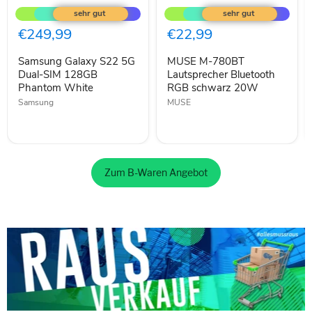
Galaxy
M-
S22
780BT
5G
Lautsprecher
€249,99
€22,99
Dual-
Bluetooth
SIM
RGB
Samsung Galaxy S22 5G
MUSE M-780BT
128GB
schwarz
Phantom
Dual-SIM 128GB
20W
Lautsprecher Bluetooth
White
Phantom White
RGB schwarz 20W
Samsung
MUSE
Zum B-Waren Angebot