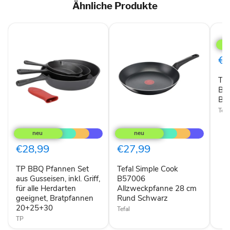
Ähnliche Produkte
Tefa
Day
by
Day
€2
B55
Pfa
Tef
24c
B55
B5
B5
Tefa
TP
Tefal
BBQ
Simple
Pfannen
Cook
Set
B57006
€28,99
€27,99
aus
Allzweckpfanne
Gusseisen,
28
TP BBQ Pfannen Set
Tefal Simple Cook
inkl.
cm
Griff,
aus Gusseisen, inkl. Griff,
Rund
B57006
für
Schwarz
für alle Herdarten
Allzweckpfanne 28 cm
alle
geeignet, Bratpfannen
Rund Schwarz
Herdarten
20+25+30
Tefal
geeignet,
Bratpfannen
TP
20+25+30