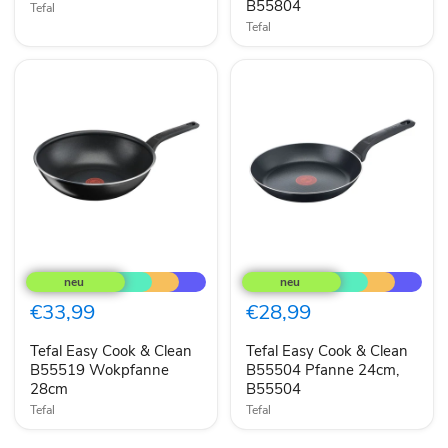
B55804
Tefal
Tefal
Tefal
Tefal
Easy
Easy
Cook
Cook
&
&
€33,99
€28,99
Clean
Clean
B55519
B55504
Tefal Easy Cook & Clean
Tefal Easy Cook & Clean
Wokpfanne
Pfanne
28cm
B55519 Wokpfanne
24cm,
B55504 Pfanne 24cm,
B55504
28cm
B55504
Tefal
Tefal