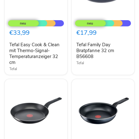
Tefal
Tefal
Easy
Family
Cook
Day
&
Bratpfanne
€33,99
€17,99
Clean
32
mit
cm
Tefal Easy Cook & Clean
Tefal Family Day
Thermo-
B56608
Signal-
mit Thermo-Signal-
Bratpfanne 32 cm
Temperaturanzeiger
Temperaturanzeiger 32
B56608
32
cm
Tefal
cm
Tefal