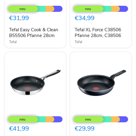
Tefal
Tefal
Easy
XL
Cook
Force
&
C38506
€31,99
€34,99
Clean
Pfanne
B55506
28cm,
Tefal Easy Cook & Clean
Tefal XL Force C38506
Pfanne
C38506
28cm
B55506 Pfanne 28cm
Pfanne 28cm, C38506
Tefal
Tefal
Tefal
Tefal
Jamie
XL
Oliver
Force
E31404
C38504
€41,99
€29,99
Kitchen
Pfanne