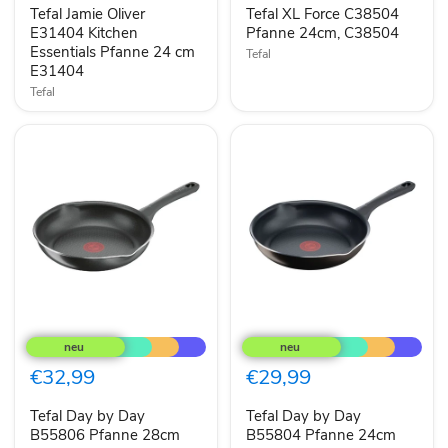
Essentials
24cm,
Tefal Jamie Oliver
Tefal XL Force C38504
Pfanne
C38504
24
E31404 Kitchen
Pfanne 24cm, C38504
cm
Essentials Pfanne 24 cm
Tefal
E31404
E31404
Tefal
Tefal
Tefal
Day
Day
by
by
Day
Day
€32,99
€29,99
B55806
B55804
Pfanne
Pfanne
Tefal Day by Day
Tefal Day by Day
28cm
24cm
B55806 Pfanne 28cm
B55804
B55804 Pfanne 24cm