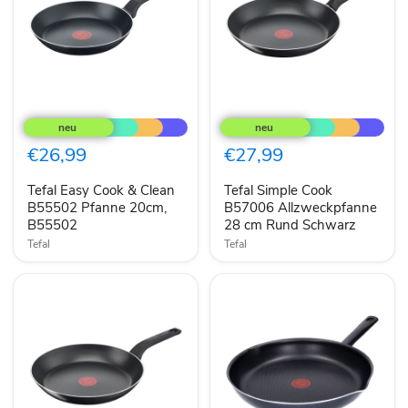
Tefal
Tefal
Easy
Simple
Cook
Cook
&
B57006
€26,99
€27,99
Clean
Allzweckpfanne
B55502
28
Tefal Easy Cook & Clean
Tefal Simple Cook
Pfanne
cm
20cm,
B55502 Pfanne 20cm,
Rund
B57006 Allzweckpfanne
B55502
Schwarz
B55502
28 cm Rund Schwarz
Tefal
Tefal