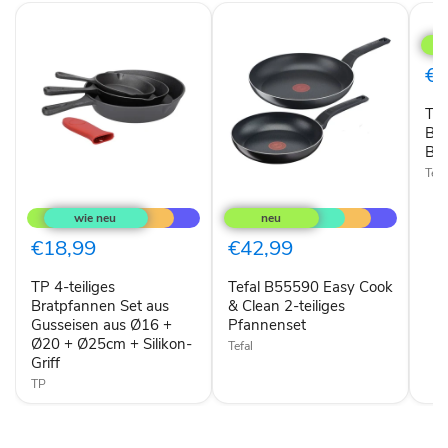
Tefa
Day
by
Day
€2
B55
Pfa
Tef
24c
B55
B5
B5
Tefa
TP
Tefal
4-
B55590
teiliges
Easy
Bratpfannen
Cook
€18,99
€42,99
Set
&
aus
Clean
TP 4-teiliges
Tefal B55590 Easy Cook
Gusseisen
2-
aus
Bratpfannen Set aus
teiliges
& Clean 2-teiliges
Ø16
Pfannenset
Gusseisen aus Ø16 +
Pfannenset
+
Ø20 + Ø25cm + Silikon-
Tefal
Ø20
Griff
+
Ø25cm
TP
+
Silikon-
Griff