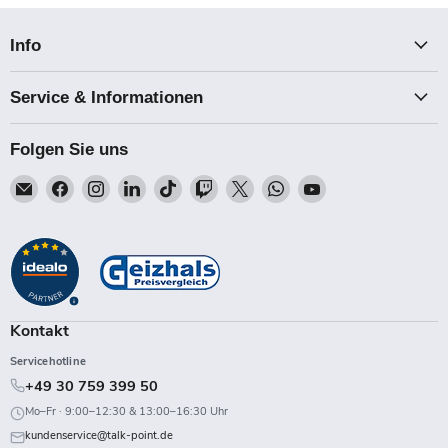
Info
Service & Informationen
Folgen Sie uns
Email
Finden
Finden
Finden
Finden
Finden
Finden
Finden
Finden
Talk-
Sie
Sie
Sie
Sie
Sie
Sie
Sie
Sie
Point
uns
uns
uns
uns
uns
uns
uns
uns
auf
auf
auf
auf
auf
auf
auf
auf
Facebook
Instagram
LinkedIn
TikTok
Twitch
X
WhatsApp
YouTube
Kontakt
Servicehotline
+49 30 759 399 50
Mo–Fr · 9:00–12:30 & 13:00–16:30 Uhr
kundenservice@talk-point.de