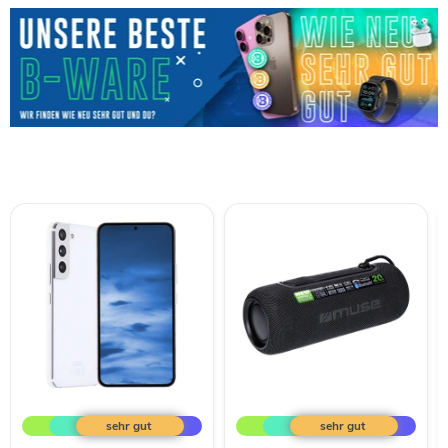
Samsung
MUSE
Galaxy
M-
S22
780BT