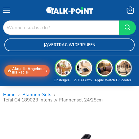
Menü
Waren
anzei
VERTRAG WIDERRUFEN
Aktuelle Angebote
🔥
›
BIS −60 %
Einsteiger-Handy
2-TB-Festplatte
Apple Watch
E-Scooter
Home
Pfannen-Sets
Tefal C4 189023 Intensity Pfannenset 24/28cm