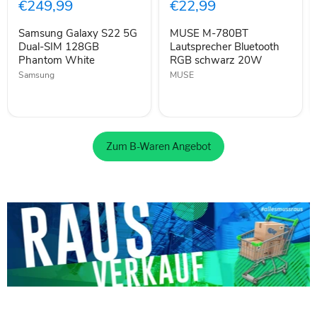
5G
Lautsprecher
€249,99
€22,99
Dual-
Bluetooth
SIM
RGB
Samsung Galaxy S22 5G
MUSE M-780BT
128GB
schwarz
Phantom
Dual-SIM 128GB
20W
Lautsprecher Bluetooth
White
Phantom White
RGB schwarz 20W
Samsung
MUSE
Zum B-Waren Angebot