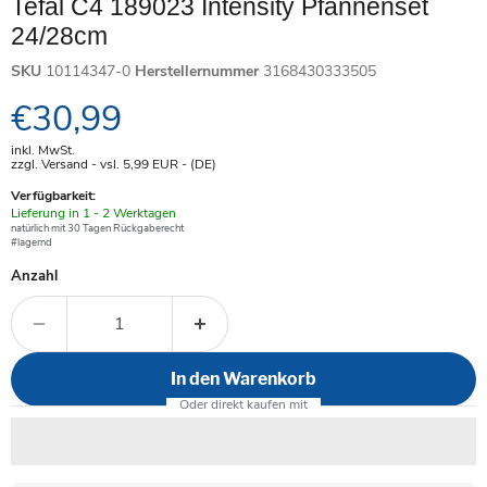
Tefal C4 189023 Intensity Pfannenset
24/28cm
SKU
10114347-0
Herstellernummer
3168430333505
Aktueller Preis
€30,99
inkl. MwSt.
zzgl. Versand - vsl. 5,99
EUR
- (DE)
Verfügbarkeit:
Verfügbar
Lieferung in 1 - 2 Werktagen
-
natürlich mit 30 Tagen Rückgaberecht
#lagernd
Anzahl
In den Warenkorb