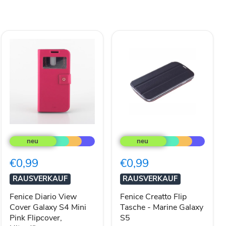
Fenice
Fenice
Diario
Creatto
View
Flip
Cover
Tasche
€0,99
€0,99
Galaxy
-
S4
Marine
RAUSVERKAUF
RAUSVERKAUF
Mini
Galaxy
Pink
S5
Fenice Diario View
Fenice Creatto Flip
Flipcover,
Cover Galaxy S4 Mini
Tasche - Marine Galaxy
Ultradünn
Pink Flipcover,
S5