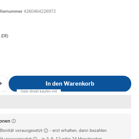
ellernummer
4260464226972
is
- (DE)
In den Warenkorb
ionen
Bonität vorausgesetzt
- erst erhalten, dann bezahlen
ät vorausgesetzt
- in 3, 6, 12 oder 24 Monatsraten