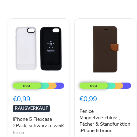
iPhone
Fenice
5
Magnetverschluss,
Flexcase
Fächer
2Pack,
&
€0,99
€0,99
schwarz
Standfunktion
u.
iPhone
RAUSVERKAUF
weiß
6
Fenice
braun
Magnetverschluss,
iPhone 5 Flexcase
Fächer & Standfunktion
2Pack, schwarz u. weiß
iPhone 6 braun
Belkin