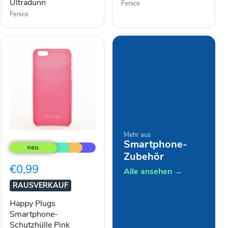
Ultradünn
Fenice
Fenice
Happy
Mehr aus
Smartphone-
Plugs
Smartphone-
Zubehör
Schutzhülle
€0,99
Pink
Alle ansehen →
passend
RAUSVERKAUF
für
Apple
Happy Plugs
iPhone
Smartphone-
6,
Schutzhülle Pink
6s