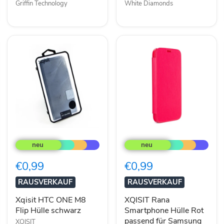
Griffin Technology
White Diamonds
Xqisit
XQISIT
HTC
Rana
ONE
Smartphone
M8
Hülle
€0,99
€0,99
Flip
Rot
Hülle
passend
RAUSVERKAUF
RAUSVERKAUF
schwarz
für
Samsung
Xqisit HTC ONE M8
XQISIT Rana
Galaxy
Flip Hülle schwarz
Smartphone Hülle Rot
S5
passend für Samsung
XQISIT