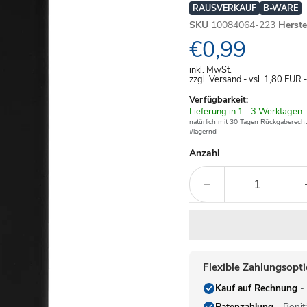
RAUSVERKAUF
B-WARE
SKU
10084064-223
Herst
Aktueller Pre
€0,99
inkl. MwSt.
zzgl. Versand - vsl. 1,80
EUR
Verfügbarkeit:
Verfügbar
Lieferung in 1 - 3 Werktagen
-
natürlich mit 30 Tagen Rückgaberecht
#lagernd
Anzahl
Flexible Zahlungsopt
Kauf auf Rechnung
- 
Ratenzahlung
- Bonit