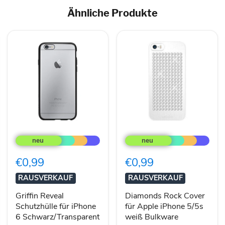
Ähnliche Produkte
Griffin
Diamonds
Reveal
Rock
Schutzhülle
Cover
für
für
€0,99
€0,99
iPhone
Apple
6
iPhone
RAUSVERKAUF
RAUSVERKAUF
Schwarz/Transparent
5/5s
weiß
Griffin Reveal
Diamonds Rock Cover
Bulkware
Schutzhülle für iPhone
für Apple iPhone 5/5s
6 Schwarz/Transparent
weiß Bulkware