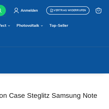
Anmelden
VERTRAG WIDERRUFEN
Warenk
anzeige
fect
Photovoltaik
Top-Seller
ikon Case Steglitz Samsung Note