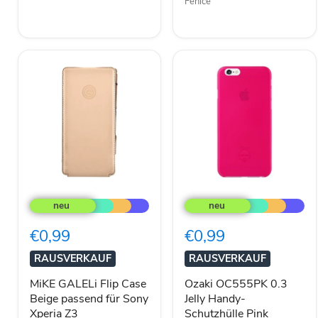
Fenice
MiKE
Ozaki
GALELi
OC555PK
Flip
0.3
Case
Jelly
€0,99
€0,99
Beige
Handy-
passend
Schutzhülle
RAUSVERKAUF
RAUSVERKAUF
für
Pink
Sony
passend
MiKE GALELi Flip Case
Ozaki OC555PK 0.3
Xperia
für
Beige passend für Sony
Jelly Handy-
Z3
Apple
Xperia Z3
Schutzhülle Pink
iPhone