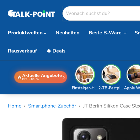
Produktwelten
Neuheiten
Beste B-Ware
S
Rausverkauf
🔥 Deals
Aktuelle Angebote
🔥
›
BIS −60 %
Einsteiger-Handy
2-TB-Festplatte
Apple W
Home
Smartphone-Zubehör
JT Berlin Silikon Case S