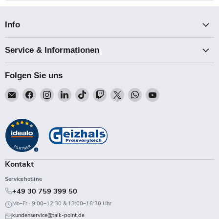
Info
Service & Informationen
Folgen Sie uns
Email
Finden
Finden
Finden
Finden
Finden
Finden
Finden
Finden
Talk-
Sie
Sie
Sie
Sie
Sie
Sie
Sie
Sie
Point
uns
uns
uns
uns
uns
uns
uns
uns
auf
auf
auf
auf
auf
auf
auf
auf
Facebook
Instagram
LinkedIn
TikTok
Twitch
X
WhatsApp
YouTube
Kontakt
Servicehotline
+49 30 759 399 50
Mo–Fr · 9:00–12:30 & 13:00–16:30 Uhr
kundenservice@talk-point.de