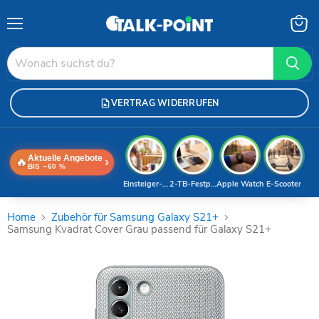
Menü
Waren
anzei
VERTRAG WIDERRUFEN
Aktuelle Angebote
🔥
›
BIS −60 %
Einsteiger-Handy
2-TB-Festplatte
Apple Watch
E-Scooter
Home
Zubehör für Samsung Galaxy S21+
Samsung Kvadrat Cover Grau passend für Galaxy S21+