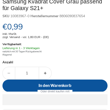
Samsung Kvadrat Cover Grau passend
für Galaxy S21+
SKU
10083967-0
Herstellernummer
8806090837654
Aktueller Preis
€0,99
inkl. MwSt.
zzgl. Versand - vsl. 1,80
EUR
- (DE)
Verfügbarkeit:
Verfügbar
Lieferung in 1 - 3 Werktagen
-
natürlich mit 30 Tagen Rückgaberecht
#lagernd
Anzahl
In den Warenkorb