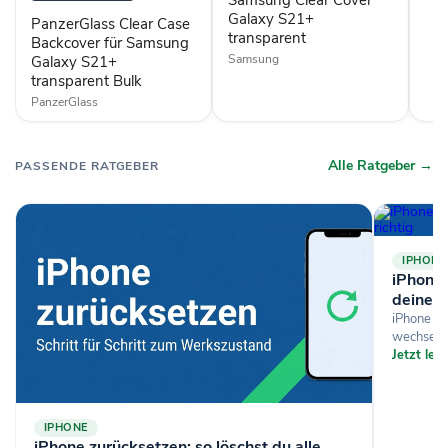
Galaxy
S21+
Galaxy S21+
PanzerGlass Clear Case
transparent
transparent
Backcover für Samsung
Bulk
Samsung
Galaxy S21+
transparent Bulk
PanzerGlass
Alle Ratgeber →
PASSENDE RATGEBER
IPHONE
iPhone-
deine D
iPhone si
wechselst
Jetzt le
IPHONE
iPhone zurücksetzen: so löschst du alle