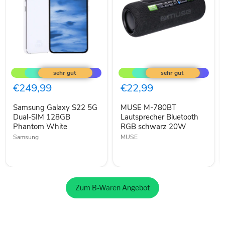
Samsung
MUSE
Galaxy
M-
S22
780BT
5G
Lautsprecher
€249,99
€22,99
Dual-
Bluetooth
SIM
RGB
Samsung Galaxy S22 5G
MUSE M-780BT
128GB
schwarz
Phantom
Dual-SIM 128GB
20W
Lautsprecher Bluetooth
White
Phantom White
RGB schwarz 20W
Samsung
MUSE
Zum B-Waren Angebot