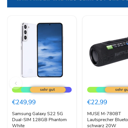
Samsung
MUSE
Galaxy
M-
S22
780BT
5G
Lautsprecher
€249,99
€22,99
Dual-
Bluetooth
SIM
RGB
128GB
schwarz
Samsung Galaxy S22 5G
MUSE M-780BT
Phantom
20W
Dual-SIM 128GB Phantom
Lautsprecher Bluet
White
White
schwarz 20W