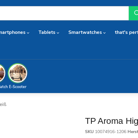
martphones
Tablets
Smartwatches
that's per
atch
E-Scooter
eiß
TP Aroma Hig
SKU
10074916-1206
Hers