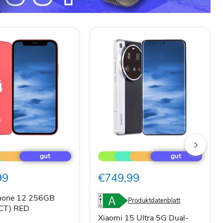
Xiaomi
15
Ultra
5G
99
€749,99
CT)
Dual-
SIM
512GB
Phone 12 256GB
Produktdatenblatt
Black
CT) RED
Xiaomi 15 Ultra 5G Dual-