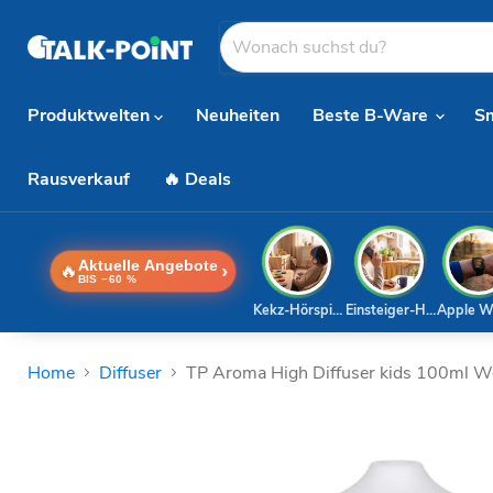
Produktwelten
Neuheiten
Beste B-Ware
S
Rausverkauf
🔥 Deals
Aktuelle Angebote
🔥
›
BIS −60 %
Kekz-Hörspiele
Einsteiger-Handy
Apple W
Home
Diffuser
TP Aroma High Diffuser kids 100ml W