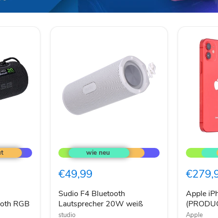
Sudio
Apple
F4
iPhone
Bluetooth
12
Lautsprecher
256GB
€49,99
€279,
20W
(PRODU
weiß
RED
Sudio F4 Bluetooth
Apple i
ooth RGB
Lautsprecher 20W weiß
(PRODU
studio
Apple