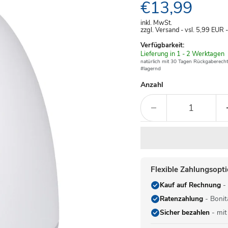
Aktueller Pre
€13,99
inkl. MwSt.
zzgl. Versand - vsl. 5,99
EUR
Verfügbarkeit:
Verfügbar
Lieferung in 1 - 2 Werktagen
-
natürlich mit 30 Tagen Rückgaberecht
#lagernd
Anzahl
Flexible Zahlungsopt
Kauf auf Rechnung
- 
Ratenzahlung
- Bonit
Sicher bezahlen
- mit