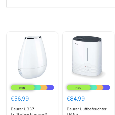
Beurer
Beurer
LB37
Luftbefeuchter
Luftbefeuchter
LB
weiß
55
€56,99
€84,99
Beurer LB37
Beurer Luftbefeuchter
Luftbefeuchter weiß
LB 55