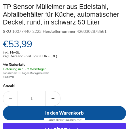
TP Sensor Mülleimer aus Edelstahl,
Abfallbehälter für Küche, automatischer
Deckel, rund, in schwarz 50 Liter
SKU
10077440-2223
Herstellernummer
4260302878561
Aktueller Preis
€53,99
inkl. MwSt.
zzgl. Versand - vsl. 5,90
EUR
- (DE)
Verfügbarkeit:
Verfügbar
Lieferung in 1 - 2 Werktagen
-
natürlich mit 30 Tagen Rückgaberecht
#lagernd
Anzahl
In den Warenkorb