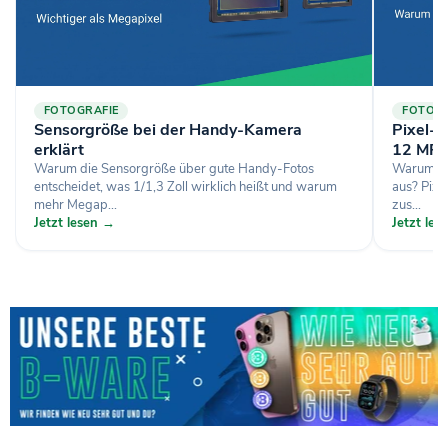
FOTOGRAFIE
FOTOGR
Sensorgröße bei der Handy-Kamera
Pixel-B
erklärt
12 MP f
Warum die Sensorgröße über gute Handy-Fotos
Warum gi
entscheidet, was 1/1,3 Zoll wirklich heißt und warum
aus? Pixe
mehr Megap...
zus...
Jetzt lesen →
Jetzt le