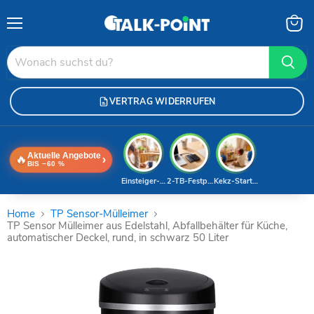
Menü
Waren
anzei
VERTRAG WIDERRUFEN
Aktuelle Angebote
🔥
›
BIS −60 %
Einsteiger-Handy
2-TB-Festplatte
Kekz-Starterset
Home
TP Sensor-Mülleimer
TP Sensor Mülleimer aus Edelstahl, Abfallbehälter für Küche,
automatischer Deckel, rund, in schwarz 50 Liter