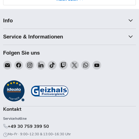
Info
Service & Informationen
Folgen Sie uns
Email
Finden
Finden
Finden
Finden
Finden
Finden
Finden
Finden
Talk-
Sie
Sie
Sie
Sie
Sie
Sie
Sie
Sie
Point
uns
uns
uns
uns
uns
uns
uns
uns
auf
auf
auf
auf
auf
auf
auf
auf
Facebook
Instagram
LinkedIn
TikTok
Twitch
X
WhatsApp
YouTube
Kontakt
Servicehotline
+49 30 759 399 50
Mo–Fr · 9:00–12:30 & 13:00–16:30 Uhr