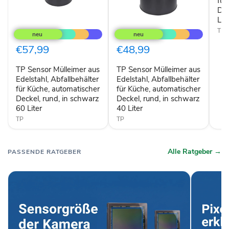
für
Deck
Dec
rund
Lit
TP
TP
in
Sensor
Sensor
wei
TP
Mülleimer
Mülleimer
50
aus
aus
€57,99
€48,99
Lite
Edelstahl,
Edelstahl,
Abfallbehälter
Abfallbehälter
TP Sensor Mülleimer aus
TP Sensor Mülleimer aus
für
für
Küche,
Edelstahl, Abfallbehälter
Küche,
Edelstahl, Abfallbehälter
automatischer
automatischer
für Küche, automatischer
für Küche, automatischer
Deckel,
Deckel,
Deckel, rund, in schwarz
Deckel, rund, in schwarz
rund,
rund,
60 Liter
40 Liter
in
in
schwarz
TP
schwarz
TP
60
40
Liter
Liter
Alle Ratgeber →
PASSENDE RATGEBER