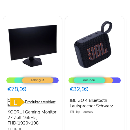
KOORUI
JBL
Gaming
GO
Monitor
4
27
Bluetooth
€78,99
€32,99
Zoll,
Lautsprecher
165Hz,
Schwarz
JBL GO 4 Bluetooth
FHD(1920×108
Produktdatenblatt
Lautsprecher Schwarz
KOORUI Gaming Monitor
JBL by Harman
27 Zoll, 165Hz,
FHD(1920×108
KOORUI