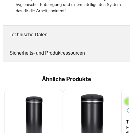
hygienischer Entsorgung und einem intelligenten System,
das dir die Arbeit abnimmt!
Technische Daten
Sicherheits- und Produktressourcen
Ähnliche Produkte
TP
Sen
Müll
aus
€5
Edel
Abfa
TP 
für
Küc
Ede
auto