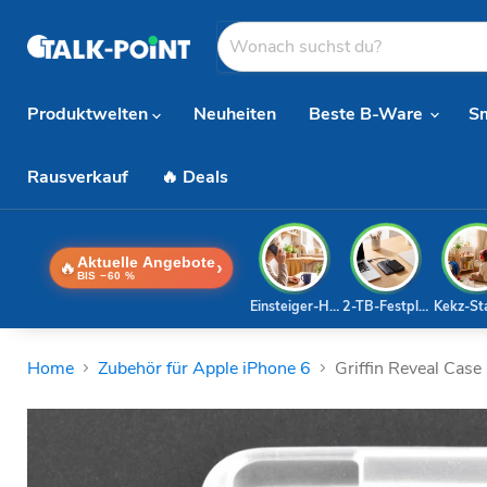
Produktwelten
Neuheiten
Beste B-Ware
S
Rausverkauf
🔥 Deals
Aktuelle Angebote
🔥
›
BIS −60 %
Einsteiger-Handy
2-TB-Festplatte
Kekz-St
Home
Zubehör für Apple iPhone 6
Griffin Reveal Case