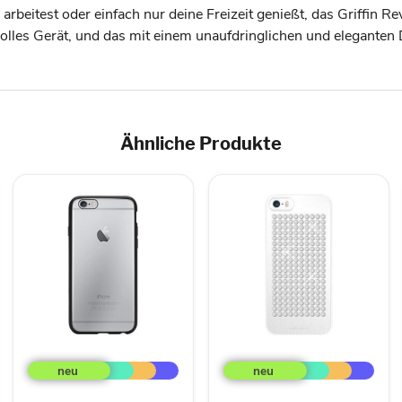
arbeitest oder einfach nur deine Freizeit genießt, das Griffin Rev
tvolles Gerät, und das mit einem unaufdringlichen und eleganten
Ähnliche Produkte
Griffin
Diamonds
Reveal
Rock
Schutzhülle
Cover
für
für