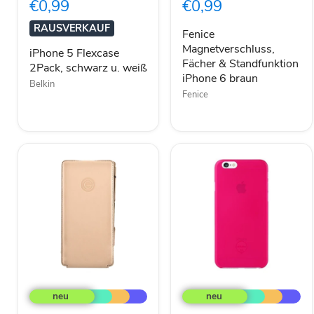
€0,99
€0,99
schwarz
Standfunktion
u.
iPhone
RAUSVERKAUF
weiß
6
Fenice
braun
Magnetverschluss,
iPhone 5 Flexcase
Fächer & Standfunktion
2Pack, schwarz u. weiß
iPhone 6 braun
Belkin
Fenice
MiKE
Ozaki
GALELi
OC555PK
Flip
0.3