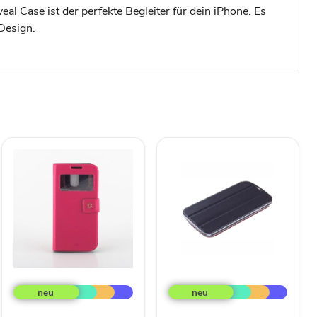
eal Case ist der perfekte Begleiter für dein iPhone. Es
 Design.
Fenice
Fenice
Diario
Creatto
View
Flip
Cover
Tasche