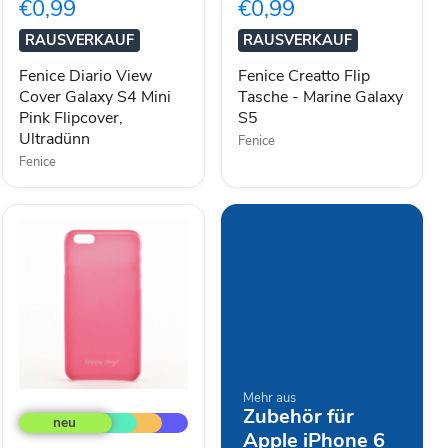
€0,99
€0,99
Galaxy
-
S4
Marine
RAUSVERKAUF
RAUSVERKAUF
Mini
Galaxy
Pink
S5
Fenice Diario View
Fenice Creatto Flip
Flipcover,
Cover Galaxy S4 Mini
Tasche - Marine Galaxy
Ultradünn
Pink Flipcover,
S5
Ultradünn
Fenice
Fenice
Happy
Mehr aus
Zubehör für
Plugs
Smartphone-
Apple iPhone 6