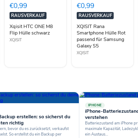
M8
Hülle
€0,99
€0,99
Flip
Rot
Hülle
passend
RAUSVERKAUF
RAUSVERKAUF
schwarz
für
Samsung
Xqisit HTC ONE M8
XQISIT Rana
Galaxy
Flip Hülle schwarz
Smartphone Hülle Rot
S5
passend für Samsung
XQISIT
Galaxy S5
XQISIT
IPHONE
iPhone-Batteriezustan
ackup erstellen: so sicherst du
verstehen
ten richtig
Batteriezustand am iPhone pr
ern, bevor du es zurücksetzt, verkaufst
maximale Kapazität, Ladezyk
lst. So erstellst du ein Backup per
ein Austaus...