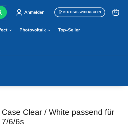
Anmelden
VERTRAG WIDERRUFEN
Warenk
anzeige
fect
Photovoltaik
Top-Seller
l Case Clear / White passend für
 7/6/6s