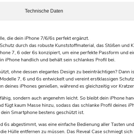
Technische Daten
le, die dein iPhone 7/6/6s perfekt ergänzt.
chutz durch das robuste Kunststoffmaterial, das Stößen und Kr
 iPhone 7, 6 oder 6s konzipiert, um eine perfekte Passform und e
n iPhone handlich und behält sein schlankes Profil bei.
hützt, ohne dessen elegantes Design zu beeinträchtigen? Dann ist
-Modelle 7, 6 und 6s entwickelt und vereint erstklassigen Schut
n deines iPhones genießen, während es gleichzeitig vor Kratze
rfähig, sondern auch angenehm leicht. So bleibt dein iPhone han
d fügt kaum Masse hinzu, sodass das schlanke Profil deines iP
s dein Smartphone bestens geschützt ist.
und 6s abgestimmt, was eine einfache Bedienung aller Tasten un
die Hülle entfernen zu müssen. Das Reveal Case schmiegt sich 