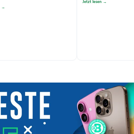
Jetzt lesen →
n →