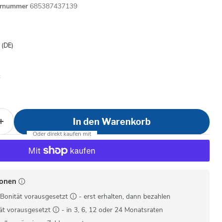
ernummer
685387437139
is
- (DE)
In den Warenkorb
ionen
Bonität vorausgesetzt
- erst erhalten, dann bezahlen
ät vorausgesetzt
- in 3, 6, 12 oder 24 Monatsraten