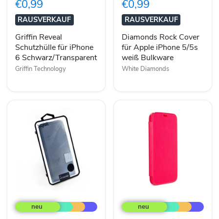
€0,99
€0,99
iPhone
Apple
6
iPhone
RAUSVERKAUF
RAUSVERKAUF
Schwarz/Transparent
5/5s
weiß
Griffin Reveal
Diamonds Rock Cover
Bulkware
Schutzhülle für iPhone
für Apple iPhone 5/5s
6 Schwarz/Transparent
weiß Bulkware
Griffin Technology
White Diamonds
Xqisit
XQISIT
HTC
Rana
ONE
Smartphone