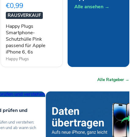
Schutzhülle
€0,99
Pink
Alle ansehen →
passend
RAUSVERKAUF
für
Apple
Happy Plugs
iPhone
Smartphone-
6,
Schutzhülle Pink
6s
passend für Apple
iPhone 6, 6s
Happy Plugs
Alle Ratgeber →
d prüfen und
üfen und verstehen:
len und ab wann sich