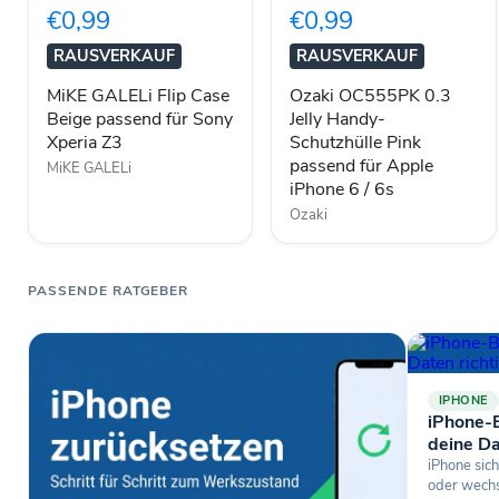
Case
Jelly
€0,99
€0,99
Beige
Handy-
passend
Schutzhülle
RAUSVERKAUF
RAUSVERKAUF
für
Pink
Sony
passend
MiKE GALELi Flip Case
Ozaki OC555PK 0.3
Xperia
für
Beige passend für Sony
Jelly Handy-
Z3
Apple
Xperia Z3
Schutzhülle Pink
iPhone
6
passend für Apple
MiKE GALELi
/
iPhone 6 / 6s
6s
Ozaki
PASSENDE RATGEBER
IPHONE
iPhone-B
deine Da
iPhone sich
oder wechse