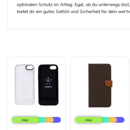
optimalen Schutz im Alltag. Egal, ob du unterwegs bist, 
bietet dir ein gutes Gefühl und Sicherheit für dein wer
iPhone
Fenice
5
Magnetverschluss,
Flexcase
Fächer
2Pack,
&