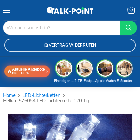
Menü
Waren
anzei
VERTRAG WIDERRUFEN
Aktuelle Angebote
🔥
›
BIS −60 %
Einsteiger-Handy
2-TB-Festplatte
Apple Watch
E-Scooter
Home
LED-Lichterketten
Hellum 576054 LED-Lichterkette 120-flg.