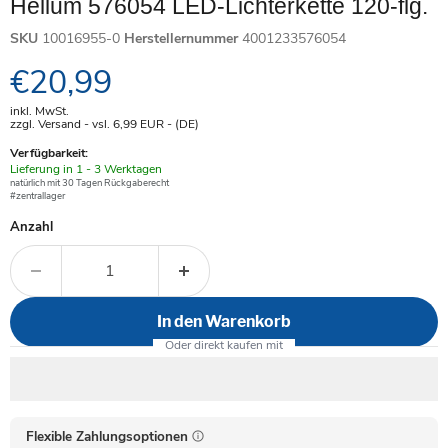
Hellum 576054 LED-Lichterkette 120-flg.
SKU
10016955-0
Herstellernummer
4001233576054
Aktueller Preis
€20,99
inkl. MwSt.
zzgl. Versand - vsl. 6,99
EUR
- (DE)
Verfügbarkeit:
Verfügbar
Lieferung in 1 - 3 Werktagen
-
natürlich mit 30 Tagen Rückgaberecht
#zentrallager
Anzahl
In den Warenkorb
Flexible Zahlungsoptionen