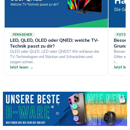
FERNSEHER
FOTOGR
LED, QLED, OLED oder QNED: welche TV-
Bessere
Technik passt zu dir?
Grundl
OLED oder QLED, LED oder QNED? Wir erklären die
Bessere H
TV-Technologien mit Stärken und Schwächen und
Gitter ei
zeigen schnel...
r...
Jetzt lesen →
Jetzt le