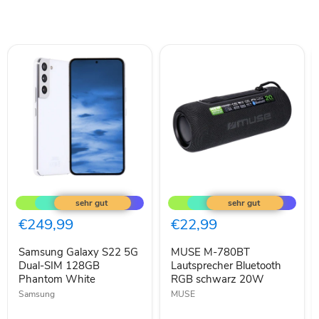
Samsung
MUSE
Galaxy
M-
S22
780BT
5G
Lautsprecher
€249,99
€22,99
Dual-
Bluetooth
SIM
RGB
Samsung Galaxy S22 5G
MUSE M-780BT
128GB
schwarz
Phantom
Dual-SIM 128GB
20W
Lautsprecher Bluetooth
White
Phantom White
RGB schwarz 20W
Samsung
MUSE