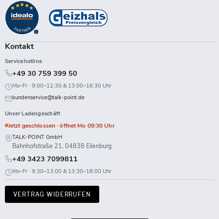
auf
auf
auf
auf
auf
auf
auf
auf
Facebook
Instagram
LinkedIn
TikTok
Twitch
X
WhatsApp
YouTube
Kontakt
Servicehotline
+49 30 759 399 50
Mo–Fr · 9:00–12:30 & 13:00–16:30 Uhr
kundenservice@talk-point.de
Unser Ladengeschäft
Jetzt geschlossen · öffnet Mo 09:30 Uhr
TALK-POINT GmbH
Bahnhofstraße 21, 04838 Eilenburg
+49 3423 7099811
Mo–Fr · 9:30–13:00 & 13:30–18:00 Uhr
VERTRAG WIDERRUFEN