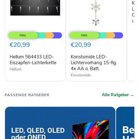
Ko
35
LED
LED
One
Kon
Hellum
Konstsmide
564433
LED-
LED-
Lichtervorhang
Eiszapfen-
15-
€20,99
€20,99
Lichterkette
flg.
4x
Hellum 564433 LED-
Konstsmide LED-
AA
Eiszapfen-Lichterkette
o.
Lichtervorhang 15-flg.
Batt.
4x AA o. Batt.
Hellum
Konstsmide
Alle Ratgeber →
PASSENDE RATGEBER