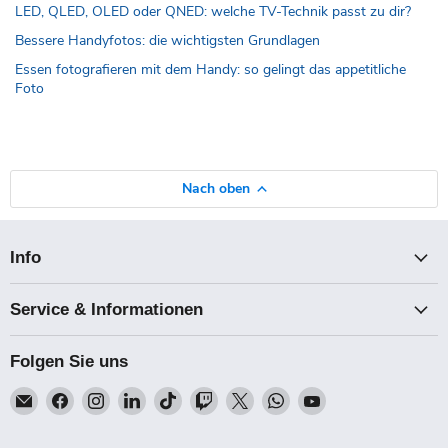
LED, QLED, OLED oder QNED: welche TV-Technik passt zu dir?
Bessere Handyfotos: die wichtigsten Grundlagen
Essen fotografieren mit dem Handy: so gelingt das appetitliche
Foto
Nach oben
Info
Service & Informationen
Folgen Sie uns
Email
Finden
Finden
Finden
Finden
Finden
Finden
Finden
Finden
Talk-
Sie
Sie
Sie
Sie
Sie
Sie
Sie
Sie
Point
uns
uns
uns
uns
uns
uns
uns
uns