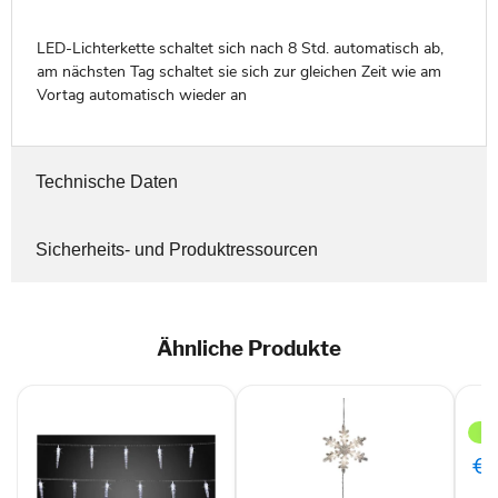
LED-Lichterkette schaltet sich nach 8 Std. automatisch ab,
am nächsten Tag schaltet sie sich zur gleichen Zeit wie am
Vortag automatisch wieder an
Technische Daten
Sicherheits- und Produktressourcen
Ähnliche Produkte
Kon
630
123
LED
€1
Mini
One