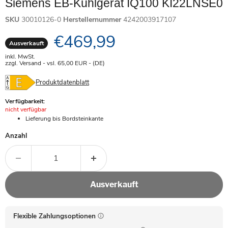
Siemens EB-Kühlgerät IQ100 KI22LNSE0
SKU
30010126-0
Herstellernummer
4242003917107
Aktueller Preis
€469,99
Ausverkauft
inkl. MwSt.
zzgl. Versand - vsl. 65,00
EUR
- (DE)
Produktdatenblatt
Verfügbarkeit:
Achtung:
nicht verfügbar
Lieferung bis Bordsteinkante
Anzahl
Ausverkauft
Flexible Zahlungsoptionen