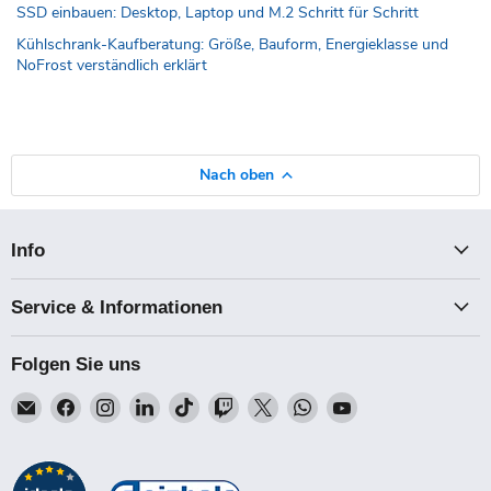
SSD einbauen: Desktop, Laptop und M.2 Schritt für Schritt
Kühlschrank-Kaufberatung: Größe, Bauform, Energieklasse und
NoFrost verständlich erklärt
Nach oben
Info
Service & Informationen
Folgen Sie uns
Email
Finden
Finden
Finden
Finden
Finden
Finden
Finden
Finden
Talk-
Sie
Sie
Sie
Sie
Sie
Sie
Sie
Sie
Point
uns
uns
uns
uns
uns
uns
uns
uns
auf
auf
auf
auf
auf
auf
auf
auf