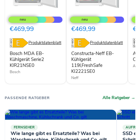
Bosch
Constructa-
AE
MDA
Neff
EB-
EB-
EB-
Kühl
Kühlgerät
Kühlgerät
OSK
€469,99
€469,99
€4
Serie2
119l,FreshSafe
deko
KIR21NSE0
KI2221SE0
Produktdatenblatt
Produktdatenblatt
Bosch MDA EB-
Constructa-Neff EB-
AE
Kühlgerät Serie2
Kühlgerät
OS
KIR21NSE0
119l,FreshSafe
AE
KI2221SE0
Bosch
Neff
Alle Ratgeber →
PASSENDE RATGEBER
FERNSEHER
AUFRÜ
Wie lange gibt es Ersatzteile? Was bei
SSD ei
Waschmaschine, Kühlschrank und Co. gilt
Schritt 