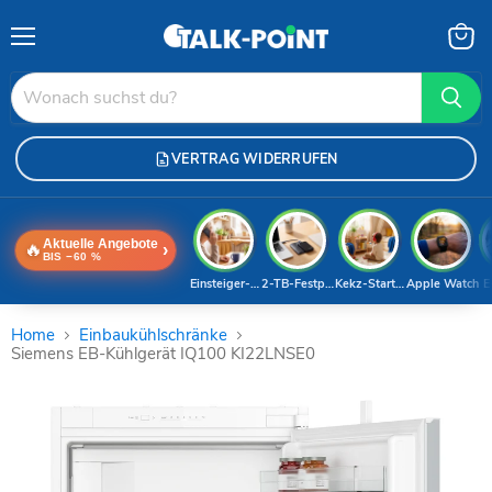
Menü
Waren
anzei
VERTRAG WIDERRUFEN
Aktuelle Angebote
🔥
›
BIS −60 %
Einsteiger-Handy
2-TB-Festplatte
Kekz-Starterset
Apple Watch
E
Home
Einbaukühlschränke
Siemens EB-Kühlgerät IQ100 KI22LNSE0