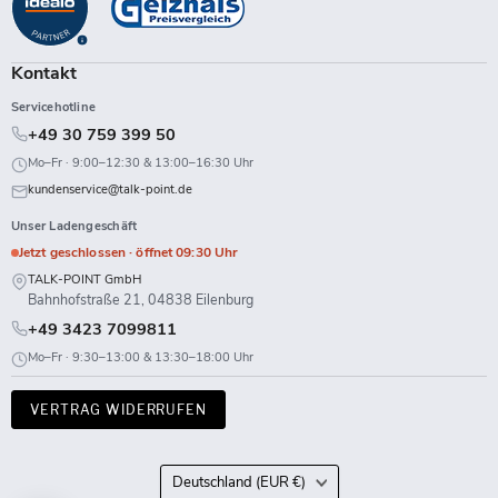
Facebook
Instagram
LinkedIn
TikTok
Twitch
X
WhatsApp
YouTube
Kontakt
Servicehotline
+49 30 759 399 50
Mo–Fr · 9:00–12:30 & 13:00–16:30 Uhr
kundenservice@talk-point.de
Unser Ladengeschäft
Jetzt geschlossen · öffnet 09:30 Uhr
TALK-POINT GmbH
Bahnhofstraße 21, 04838 Eilenburg
+49 3423 7099811
Mo–Fr · 9:30–13:00 & 13:30–18:00 Uhr
VERTRAG WIDERRUFEN
Land
Deutschland
(EUR €)