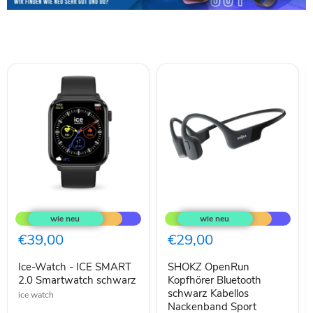
Ice-
SHOKZ
Watch
OpenRun
-
Kopfhörer
ICE
Bluetooth
€39,00
€29,00
SMART
schwarz
2.0
Kabellos
Ice-Watch - ICE SMART
SHOKZ OpenRun
Smartwatch
Nackenband
schwarz
2.0 Smartwatch schwarz
Sport
Kopfhörer Bluetooth
schwarz Kabellos
ice watch
Nackenband Sport