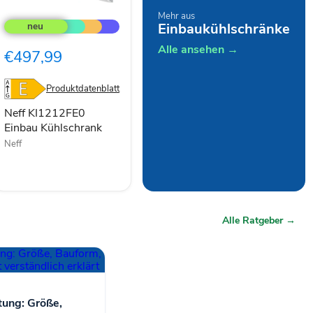
Neff
Mehr aus
KI1212FE0
Einbaukühlschränke
Einbau
Kühlschrank
Alle ansehen →
€497,99
Produktdatenblatt
Neff KI1212FE0
Einbau Kühlschrank
Neff
Alle Ratgeber →
ung: Größe,