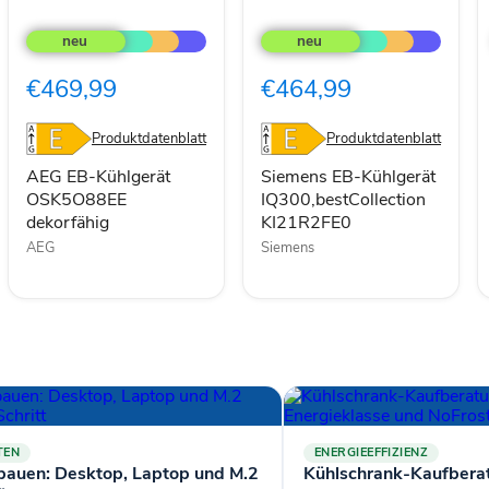
AEG
Siemens
EB-
EB-
Kühlgerät
Kühlgerät
OSK5O88EE
IQ300,bestCollection
€469,99
€464,99
dekorfähig
KI21R2FE0
Produktdatenblatt
Produktdatenblatt
AEG EB-Kühlgerät
Siemens EB-Kühlgerät
OSK5O88EE
IQ300,bestCollection
dekorfähig
KI21R2FE0
AEG
Siemens
TEN
ENERGIEEFFIZIENZ
bauen: Desktop, Laptop und M.2
Kühlschrank-Kaufberat