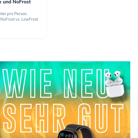
e und NoFrost
iter pro Person,
 NoFrost vs. LowFrost