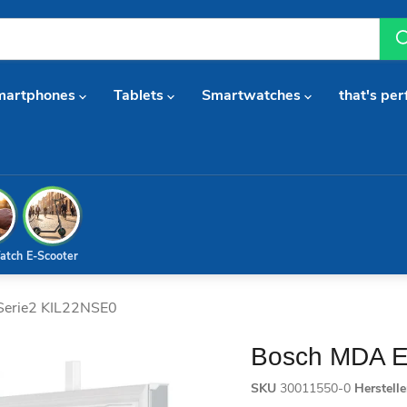
martphones
Tablets
Smartwatches
that's per
atch
E-Scooter
Serie2 KIL22NSE0
Bosch MDA E
SKU
30011550-0
Herstell