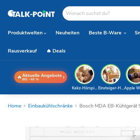
Produktwelten
Neuheiten
Beste B-Ware
S
Rausverkauf
🔥 Deals
Aktuelle Angebote
🔥
›
BIS −60 %
Kekz-Hörspiele
Einsteiger-Handy
Apple W
Home
Einbaukühlschränke
Bosch MDA EB-Kühlgerät 