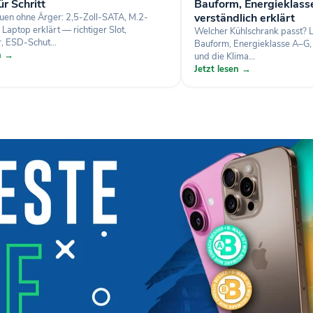
ür Schritt
Bauform, Energieklass
verständlich erklärt
uen ohne Ärger: 2,5-Zoll-SATA, M.2-
aptop erklärt — richtiger Slot,
Welcher Kühlschrank passt? L
, ESD-Schut...
Bauform, Energieklasse A–G,
en →
und die Klima...
Jetzt lesen →