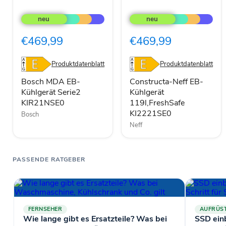
Bosch
Constructa-
MDA
Neff
EB-
EB-
Kühlgerät
Kühlgerät
€469,99
€469,99
Serie2
119l,FreshSafe
KIR21NSE0
KI2221SE0
Produktdatenblatt
Produktdatenblatt
Bosch MDA EB-
Constructa-Neff EB-
Kühlgerät Serie2
Kühlgerät
KIR21NSE0
119l,FreshSafe
KI2221SE0
Bosch
Neff
PASSENDE RATGEBER
FERNSEHER
AUFRÜS
Wie lange gibt es Ersatzteile? Was bei
SSD ein