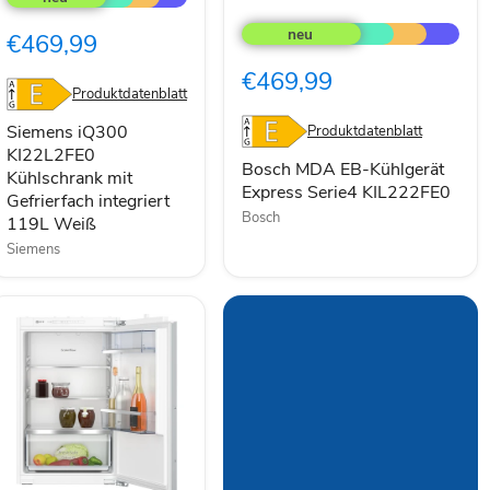
Bosch
KI22L2FE0
MDA
Kühlschrank
€469,99
EB-
mit
Kühlgerät
Gefrierfach
€469,99
Express
integriert
Produktdatenblatt
Serie4
119L
KIL222FE0
Weiß
Siemens iQ300
Produktdatenblatt
KI22L2FE0
Bosch MDA EB-Kühlgerät
Kühlschrank mit
Express Serie4 KIL222FE0
Gefrierfach integriert
Bosch
119L Weiß
Siemens