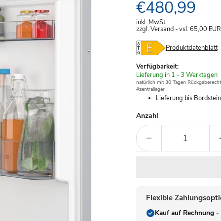
Aktueller Pre
€480,99
inkl. MwSt.
zzgl. Versand - vsl. 65,00
EUR
Produktdatenblatt
Verfügbarkeit:
Verfügbar
Lieferung in 1 - 3 Werktagen
-
natürlich mit 30 Tagen Rückgaberecht
#zentrallager
Lieferung bis Bordstei
Anzahl
Flexible Zahlungsopt
Kauf auf Rechnung
- 