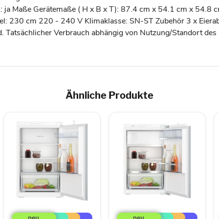
en: ja Maße Gerätemaße ( H x B x T): 87.4 cm x 54.1 cm x 54.8
l: 230 cm 220 - 240 V Klimaklasse: SN-ST Zubehör 3 x Eierabl
d. Tatsächlicher Verbrauch abhängig von Nutzung/Standort des
Ähnliche Produkte
Neff
Constructa-
KI1211SE0
Neff