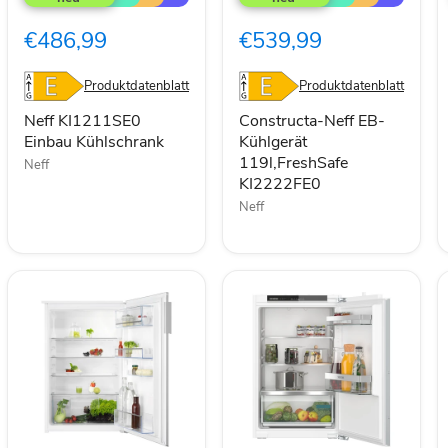
Einbau
EB-
Kühlschrank
Kühlgerät
€486,99
€539,99
119l,FreshSafe
KI2222FE0
Produktdatenblatt
Produktdatenblatt
Neff KI1211SE0
Constructa-Neff EB-
Einbau Kühlschrank
Kühlgerät
119l,FreshSafe
Neff
KI2222FE0
Neff