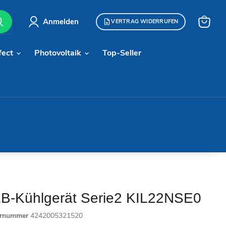
Anmelden
VERTRAG WIDERRUFEN
Warenk
anzeige
fect
Photovoltaik
Top-Seller
B-Kühlgerät Serie2 KIL22NSE0
ernummer
4242005321520