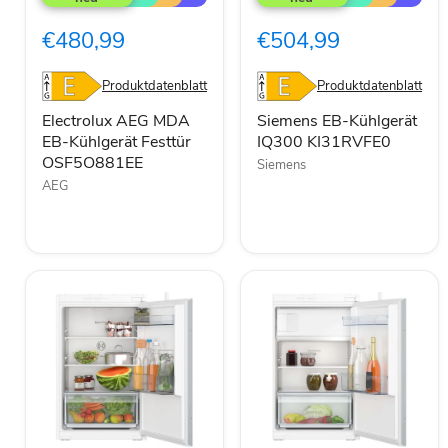
MDA
Kühlgerät
EB-
IQ300
€480,99
€504,99
Kühlgerät
KI31RVFE0
Festtür
OSF5O881EE
Produktdatenblatt
Produktdatenblatt
Electrolux AEG MDA
Siemens EB-Kühlgerät
EB-Kühlgerät Festtür
IQ300 KI31RVFE0
OSF5O881EE
Siemens
AEG