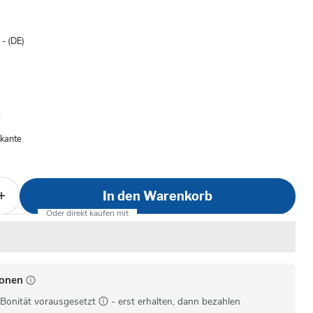
is
- (DE)
nkante
In den Warenkorb
ionen
Bonität vorausgesetzt
- erst erhalten, dann bezahlen