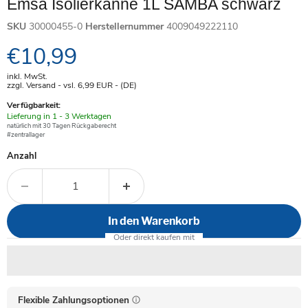
Emsa Isolierkanne 1L SAMBA schwarz
SKU
30000455-0
Herstellernummer
4009049222110
Aktueller Preis
€10,99
inkl. MwSt.
zzgl. Versand - vsl. 6,99
EUR
- (DE)
Verfügbarkeit:
Verfügbar
Lieferung in 1 - 3 Werktagen
-
natürlich mit 30 Tagen Rückgaberecht
#zentrallager
Anzahl
In den Warenkorb
Flexible Zahlungsoptionen