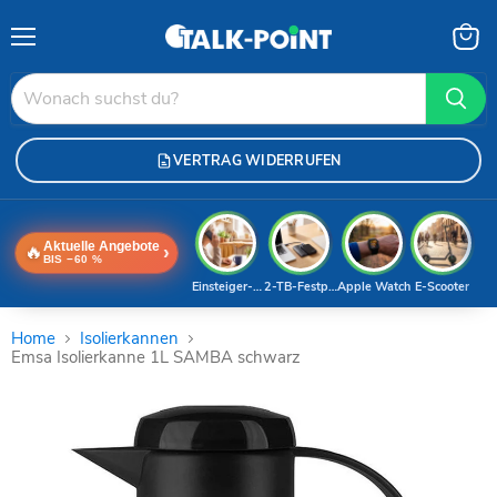
Menü
Waren
anzei
VERTRAG WIDERRUFEN
Aktuelle Angebote
🔥
›
BIS −60 %
Einsteiger-Handy
2-TB-Festplatte
Apple Watch
E-Scooter
Home
Isolierkannen
Emsa Isolierkanne 1L SAMBA schwarz