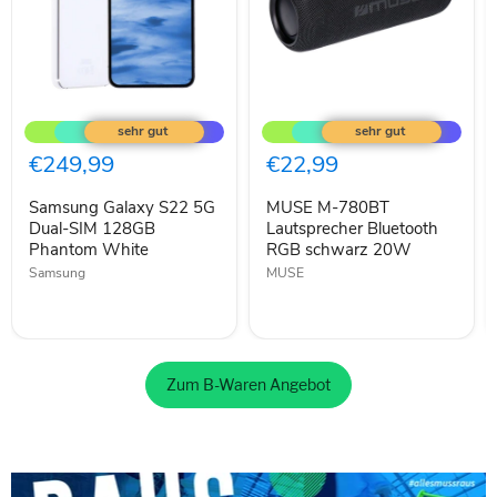
Samsung
MUSE
Galaxy
M-
S22
780BT
5G
Lautsprecher
€249,99
€22,99
Dual-
Bluetooth
SIM
RGB
Samsung Galaxy S22 5G
MUSE M-780BT
128GB
schwarz
Phantom
Dual-SIM 128GB
20W
Lautsprecher Bluetooth
White
Phantom White
RGB schwarz 20W
Samsung
MUSE
Zum B-Waren Angebot