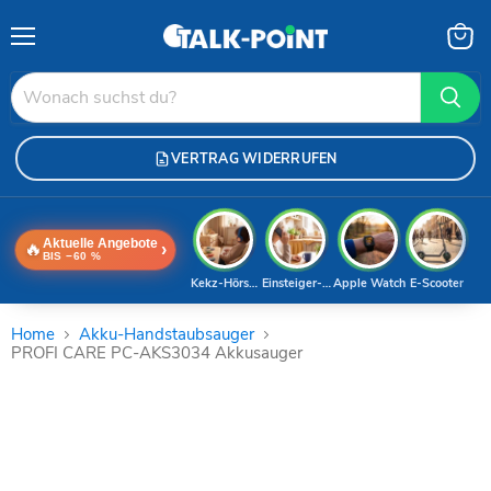
Menü
Waren
anzei
VERTRAG WIDERRUFEN
Aktuelle Angebote
🔥
›
BIS −60 %
Kekz-Hörspiele
Einsteiger-Handy
Apple Watch
E-Scooter
Home
Akku-Handstaubsauger
PROFI CARE PC-AKS3034 Akkusauger