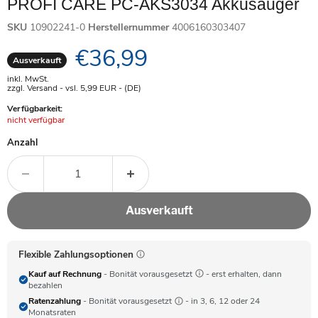
PROFI CARE PC-AKS3034 Akkusauger
SKU
10902241-0
Herstellernummer
4006160303407
Aktueller Preis
€36,99
Ausverkauft
inkl. MwSt.
zzgl. Versand - vsl. 5,99
EUR
- (DE)
Verfügbarkeit:
Achtung:
nicht verfügbar
Anzahl
Ausverkauft
Flexible Zahlungsoptionen
Kauf auf Rechnung
- Bonität vorausgesetzt
- erst erhalten, dann
bezahlen
Ratenzahlung
- Bonität vorausgesetzt
- in 3, 6, 12 oder 24
Monatsraten