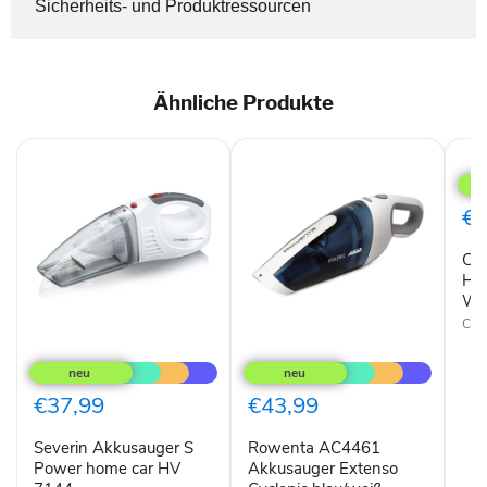
Sicherheits- und Produktressourcen
Ähnliche Produkte
Clat
AK
828
Han
€1
Blau
Wei
Cla
Beut
Han
Wei
Clat
Severin
Rowenta
Akkusauger
AC4461
S
Akkusauger
Power
Extenso
€37,99
€43,99
home
Cyclonic
car
blau/weiß
Severin Akkusauger S
Rowenta AC4461
HV
7144
Power home car HV
Akkusauger Extenso