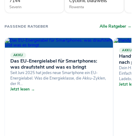
7144
Cyclonic blau/weiß
Severin
Rowenta
Alle Ratgeber →
PASSENDE RATGEBER
AKKU
AKKU
Handy l
Das EU-Energielabel für Smartphones:
nach p
was draufsteht und was es bringt
Dein Hand
Seit Juni 2025 hat jedes neue Smartphone ein EU-
Einfachen
Energielabel. Was die Energieklasse, die Akku-Zyklen,
Ladebuchs
der R...
Jetzt le
Jetzt lesen →