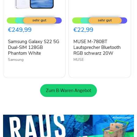
Samsung
MUSE
Galaxy
M-
S22
780BT
5G
Lautsprecher
€249,99
€22,99
Dual-
Bluetooth
SIM
RGB
Samsung Galaxy S22 5G
MUSE M-780BT
128GB
schwarz
Phantom
Dual-SIM 128GB
20W
Lautsprecher Bluetooth
White
Phantom White
RGB schwarz 20W
Samsung
MUSE
Zum B-Waren Angebot