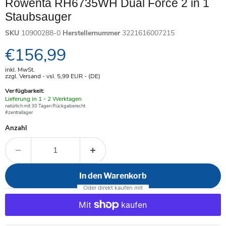
Rowenta RH6735WH Dual Force 2 in 1
Staubsauger
SKU
10900288-0
Herstellernummer
3221616007215
Aktueller Preis
€156,99
inkl. MwSt.
zzgl. Versand - vsl. 5,99
EUR
- (DE)
Verfügbarkeit:
Verfügbar
Lieferung in 1 - 2 Werktagen
-
natürlich mit 30 Tagen Rückgaberecht
#zentrallager
Anzahl
In den Warenkorb