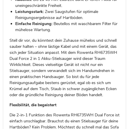
uneingeschränkte Freiheit.
Leistungsstark:
Zwei Saugstufen für optimale
Reinigungsergebnisse auf Hartböden.
Einfache Reinigung:
Beutellos mit waschbarem Filter für
mühelose Wartung.
Stell dir vor, du könntest dein Zuhause mühelos und schnell
sauber halten – ohne lästige Kabel und mit einem Gerät, das
sich jeder Situation anpasst. Mit dem Rowenta RH6735WH
Dual Force 2 in 1 Akku-Stielsauger wird dieser Traum
Wirklichkeit. Dieses vielseitige Gerät ist nicht nur ein
Stielsauger, sondern verwandelt sich im Handumdrehen in
einen praktischen Handsauger. So bist du für jede
Reinigungsaufgabe bestens gerüstet, egal ob es sich um
Krümel auf dem Tisch, Staub in schwer zugänglichen Ecken
oder die gründliche Reinigung deiner Böden handelt.
Flexibilität, die begeistert
Die 2-in-1 Funktion des Rowenta RH6735WH Dual Force ist
einfach unschlagbar. Brauchst du einen Stielsauger für deine
Hartböden? Kein Problem. Möchtest du schnell mal das Sofa