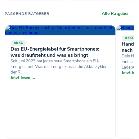
Alle Ratgeber →
PASSENDE RATGEBER
AKKU
AKKU
Handy l
Das EU-Energielabel für Smartphones:
nach p
was draufsteht und was es bringt
Dein Hand
Seit Juni 2025 hat jedes neue Smartphone ein EU-
Einfachen
Energielabel. Was die Energieklasse, die Akku-Zyklen,
Ladebuchs
der R...
Jetzt le
Jetzt lesen →