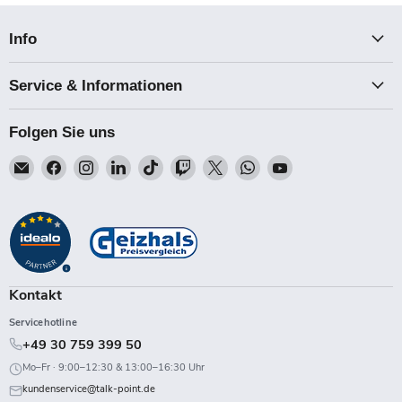
Info
Service & Informationen
Folgen Sie uns
Email
Finden
Finden
Finden
Finden
Finden
Finden
Finden
Finden
Talk-
Sie
Sie
Sie
Sie
Sie
Sie
Sie
Sie
Point
uns
uns
uns
uns
uns
uns
uns
uns
auf
auf
auf
auf
auf
auf
auf
auf
Facebook
Instagram
LinkedIn
TikTok
Twitch
X
WhatsApp
YouTube
Kontakt
Servicehotline
+49 30 759 399 50
Mo–Fr · 9:00–12:30 & 13:00–16:30 Uhr
kundenservice@talk-point.de