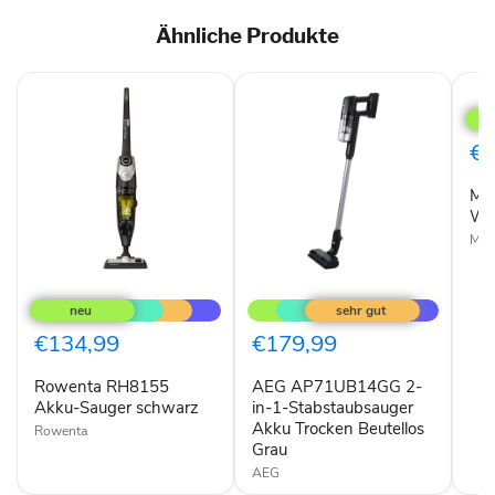
Ähnliche Produkte
Mid
Eur
Wis
X8
€2
Mi
Wi
Mid
Rowenta
AEG
RH8155
AP71UB14GG
Akku-
2-
Sauger
in-
€134,99
€179,99
schwarz
1-
Stabstaubsauger
Rowenta RH8155
AEG AP71UB14GG 2-
Akku
Akku-Sauger schwarz
Trocken
in-1-Stabstaubsauger
Beutellos
Akku Trocken Beutellos
Rowenta
Grau
Grau
AEG