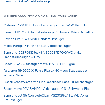
Samsung Akku-Stielstaubsauger
WEITERE AKKU-HAND-UND STIELSTAUBSAUGER
Clatronic AKS 828 Handstaubsauger Blau, Weiß Beutellos
Severin HV 7140 Handstaubsauger Schwarz, Weiß Beutellos
Severin HV 7140 Akku Handstaubsauger
Midea Europe X10 White Nass/Trockensauger
Samsung BESPOKE Jet AI VS28C97B7QK/WD Akku
Handstaubsauger 280 W
Bosch SDA Akkusauger Move 16V BHN16L grau
Rowenta RH99C0 X-Force Flex 14.60 Aqua Staubsauger
schwarz/blau
Bissell CrossWave OmniFind kabelloser Nass- Trockensauger
Bosch Move 20V BHN20L Akkusauger 0,3 l Schwarz / Blau
Samsung Jet 95 CompleteClean VS20C95E4TB/WD Akku
Staubsauger