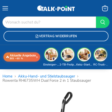
Menü
Waren
anzei
VERTRAG WIDERRUFEN
Aktuelle Angebote
🔥
›
BIS −60 %
Einsteiger-Handy
2-TB-Festplatte
Kekz-Starterset
RC-Truck-Dea
Home
Akku-Hand- und Stielstaubsauger
Rowenta RH6735WH Dual Force 2 in 1 Staubsauger