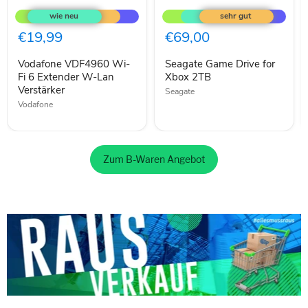
VDF4960
Game
Wi-
Drive
Fi
for
€19,99
€69,00
6
Xbox
Extender
2TB
Vodafone VDF4960 Wi-
Seagate Game Drive for
W-
Lan
Fi 6 Extender W-Lan
Xbox 2TB
Verstärker
Verstärker
Seagate
Vodafone
Zum B-Waren Angebot