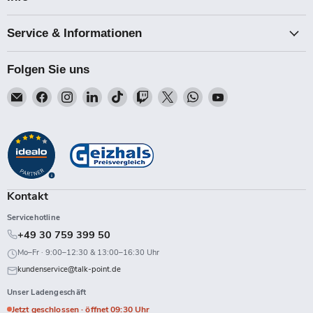
Service & Informationen
Folgen Sie uns
Email
Finden
Finden
Finden
Finden
Finden
Finden
Finden
Finden
Talk-
Sie
Sie
Sie
Sie
Sie
Sie
Sie
Sie
Point
uns
uns
uns
uns
uns
uns
uns
uns
auf
auf
auf
auf
auf
auf
auf
auf
Facebook
Instagram
LinkedIn
TikTok
Twitch
X
WhatsApp
YouTube
Kontakt
Servicehotline
+49 30 759 399 50
Mo–Fr · 9:00–12:30 & 13:00–16:30 Uhr
kundenservice@talk-point.de
Unser Ladengeschäft
Jetzt geschlossen · öffnet 09:30 Uhr