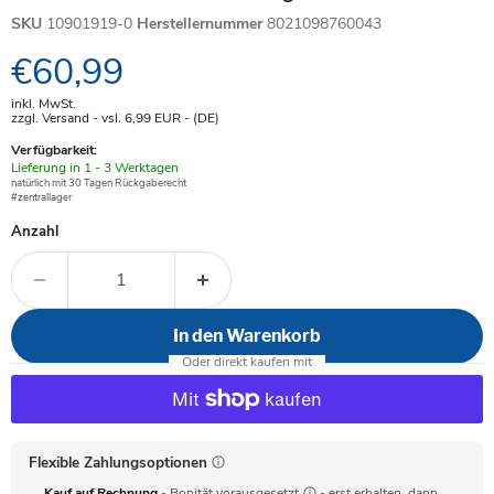
SKU
10901919-0
Herstellernummer
8021098760043
Aktueller Preis
€60,99
inkl. MwSt.
zzgl. Versand - vsl. 6,99
EUR
- (DE)
Verfügbarkeit:
Verfügbar
Lieferung in 1 - 3 Werktagen
-
natürlich mit 30 Tagen Rückgaberecht
#zentrallager
Anzahl
In den Warenkorb
Flexible Zahlungsoptionen
Kauf auf Rechnung
- Bonität vorausgesetzt
- erst erhalten, dann