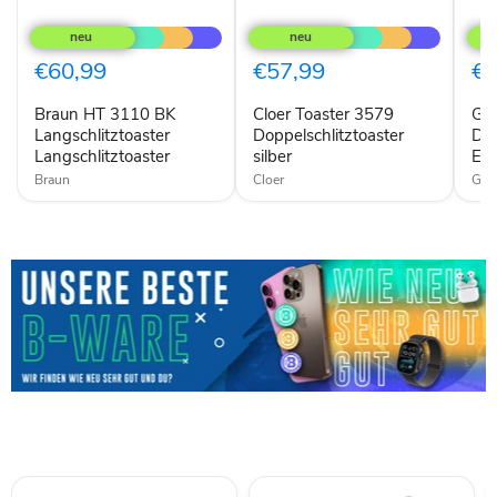
Braun
Cloer
Gas
HT
Toaster
423
3110
3579
Des
BK
Doppelschlitztoaster
Pro
€60,99
€57,99
€6
Langschlitztoaster
silber
4S
Langschlitztoaster
Toas
Braun HT 3110 BK
Cloer Toaster 3579
Ga
Edel
Langschlitztoaster
Doppelschlitztoaster
Des
Langschlitztoaster
silber
Ede
Braun
Cloer
GA