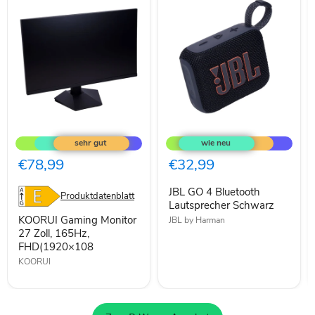
KOORUI
JBL
Gaming
GO
Monitor
4
27
Bluetooth
€78,99
€32,99
Zoll,
Lautsprecher
165Hz,
Schwarz
JBL GO 4 Bluetooth
FHD(1920×108
Produktdatenblatt
Lautsprecher Schwarz
KOORUI Gaming Monitor
JBL by Harman
27 Zoll, 165Hz,
FHD(1920×108
KOORUI