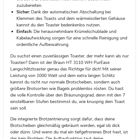
zuzubereiten.
Sicher:
Dank der automatischen Abschaltung bei
Klemmen des Toasts und dem wärmeisolierten Gehäuse
kannst du den Toaster bedenkenlos nutzen.
Einfach:
Die herausnehmbare Krümelschublade und
Kabelaufwicklung sorgen für eine schnelle Reinigung und
ordentliche Aufbewahrung.
Du suchst einen zuverlässigen Toaster, der mehr kann als nur
Toasten? Dann ist der Braun HT 3110 WH PurEase
Langschlitztoaster genau das Richtige für dich! Mit seiner
Leistung von 1000 Watt und dem extra langen Schlitz
kannst du nicht nur normale Brotscheiben, sondern auch
größere Brotsorten wie Bagels problemlos rösten. Du hast
die volle Kontrolle über den Bräunungsgrad, denn mit den 7
einstellbaren Stufen bestimmst du, wie knusprig dein Toast
sein soll.
Die integrierte Brotzentrierung sorgt dafür, dass deine
Brotscheiben gleichmäßig gebräunt werden, egal ob dick
oder dünn. Und wenn du mal ein tiefgefrorenes Brot hast, ist
das kein Problem: Die Auftaufunktion taut deine