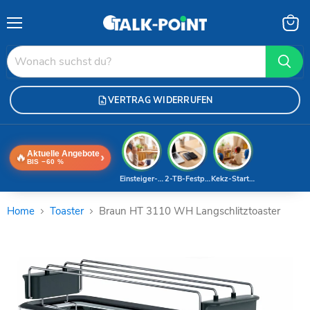
Menü
Waren
anzei
VERTRAG WIDERRUFEN
Aktuelle Angebote
🔥
›
BIS −60 %
Einsteiger-Handy
2-TB-Festplatte
Kekz-Starterset
Home
Toaster
Braun HT 3110 WH Langschlitztoaster