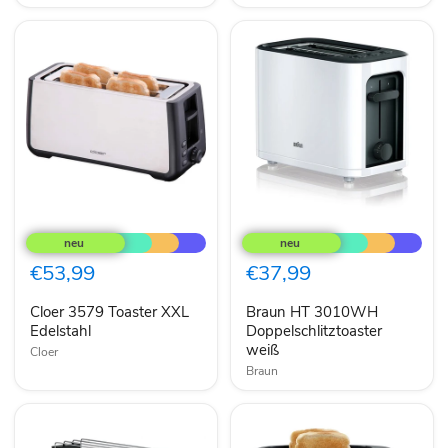
Cloer
Braun
3579
HT
Toaster
3010WH
XXL
Doppelschlitztoaster
€53,99
€37,99
Edelstahl
weiß
Cloer 3579 Toaster XXL
Braun HT 3010WH
Edelstahl
Doppelschlitztoaster
weiß
Cloer
Braun