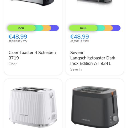
Cloer
Severin
Toaster
Langschlitztoaster
4
Dark
Scheiben
Inox
€48,99
€48,99
3719
Edition
48,99 EUR / STK
48,99 EUR / STK
AT
9341
Cloer Toaster 4 Scheiben
Severin
3719
Langschlitztoaster Dark
Inox Edition AT 9341
Cloer
Severin