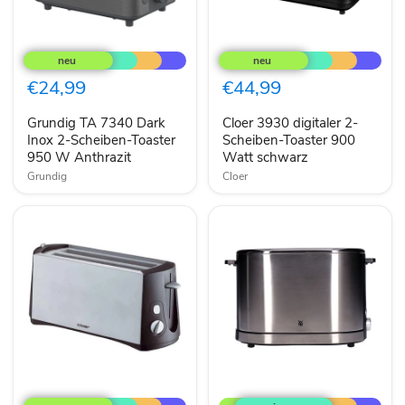
Grundig
Cloer
TA
3930
7340
digitaler
Dark
2-
€24,99
€44,99
Inox
Scheiben-
2-
Toaster
Grundig TA 7340 Dark
Cloer 3930 digitaler 2-
Scheiben-
900
Toaster
Inox 2-Scheiben-Toaster
Watt
Scheiben-Toaster 900
950
schwarz
950 W Anthrazit
Watt schwarz
W
Grundig
Cloer
Anthrazit
Cloer
WMF
3710
Lono