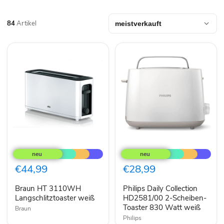
84
Artikel
Braun
Philips
HT
Daily
3110WH
Collection
Langschlitztoaster
HD2581/00
€44,99
€28,99
weiß
2-
Scheiben-
Braun HT 3110WH
Philips Daily Collection
Toaster
Langschlitztoaster weiß
830
HD2581/00 2-Scheiben-
Watt
Toaster 830 Watt weiß
Braun
weiß
Philips