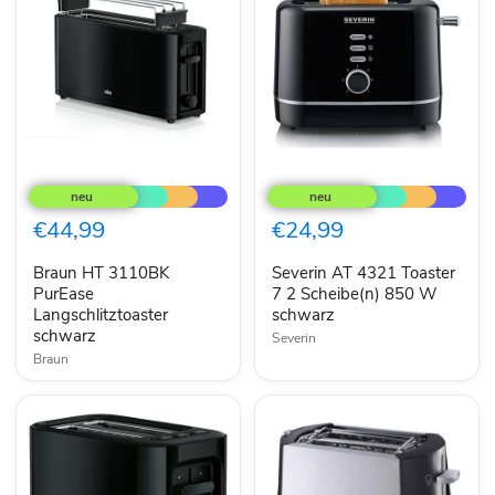
Braun
Severin
HT
AT
3110BK
4321
PurEase
Toaster
€44,99
€24,99
Langschlitztoaster
7
schwarz
2
Braun HT 3110BK
Severin AT 4321 Toaster
Scheibe(n)
PurEase
850
7 2 Scheibe(n) 850 W
W
Langschlitztoaster
schwarz
schwarz
schwarz
Severin
Braun