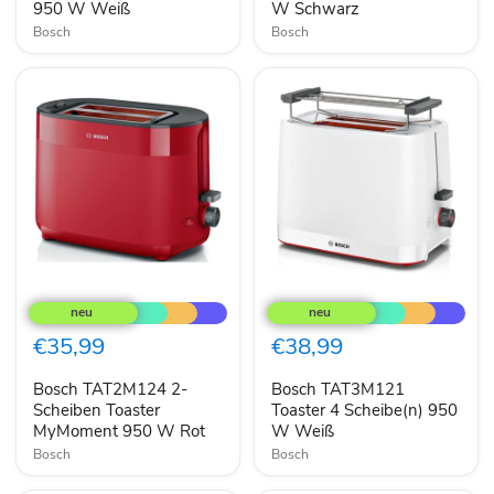
Weiß
950 W Weiß
W Schwarz
Bosch
Bosch
Bosch
Bosch
TAT2M124
TAT3M121
2-
Toaster
Scheiben
4
€35,99
€38,99
Toaster
Scheibe(n)
MyMoment
950
Bosch TAT2M124 2-
Bosch TAT3M121
950
W
W
Scheiben Toaster
Weiß
Toaster 4 Scheibe(n) 950
Rot
MyMoment 950 W Rot
W Weiß
Bosch
Bosch