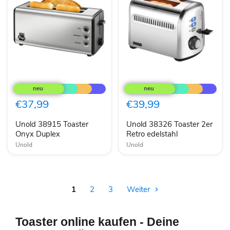
Unold
Unold
38915
38326
Toaster
Toaster
Onyx
2er
€37,99
€39,99
Duplex
Retro
edelstahl
Unold 38915 Toaster
Unold 38326 Toaster 2er
Onyx Duplex
Retro edelstahl
Unold
Unold
1
2
3
Weiter
Toaster online kaufen - Deine