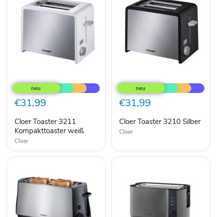
Cloer
Cloer
Toaster
Toaster
3211
3210
Kompakttoaster
Silber
€31,99
€31,99
weiß
Cloer Toaster 3211
Cloer Toaster 3210 Silber
Kompakttoaster weiß
Cloer
Cloer