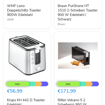
Edelstahl
Scheiben
WMF Lono
Braun PurShone HT
Toaster
Doppelschlitz-Toaster
900
1510 2-Scheiben Toaster
W
900W Edelstahl
900 W Edelstahl /
Edelstahl
Schwarz
WMF
/
Braun
Schwarz
Krups
Ritter
KH
Volcano
442
5
D
2
€56,99
€171,99
Toaster
Scheibe(n)
Edelstahl
950
Krups KH 442 D Toaster
Ritter Volcano 5 2
W
Edelstahl
Schwarz
Scheibe(n) 950 W