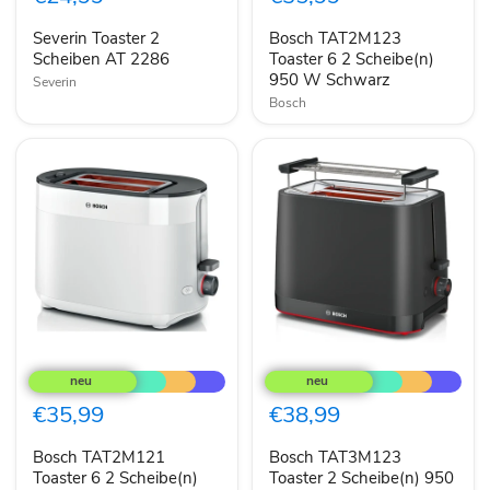
AT
2
2286
Scheibe(n)
Severin Toaster 2
Bosch TAT2M123
950
Scheiben AT 2286
W
Toaster 6 2 Scheibe(n)
Schwarz
950 W Schwarz
Severin
Bosch
Bosch
Bosch
TAT2M121
TAT3M123
Toaster
Toaster
6
2
€35,99
€38,99
2
Scheibe(n)
Scheibe(n)
950
Bosch TAT2M121
Bosch TAT3M123
950
W
W
Toaster 6 2 Scheibe(n)
Schwarz
Toaster 2 Scheibe(n) 950