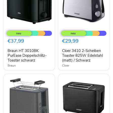
Braun
Cloer
HT
3410
3010BK
2-
PurEase
Scheiben
€37,99
€29,99
Doppelschlitz-
Toaster
Toaster
825W
Braun HT 3010BK
Cloer 3410 2-Scheiben
schwarz
Edelstahl
PurEase Doppelschlitz-
(matt)
Toaster 825W Edelstahl
/
Toaster schwarz
(matt) / Schwarz
Schwarz
Braun
Cloer