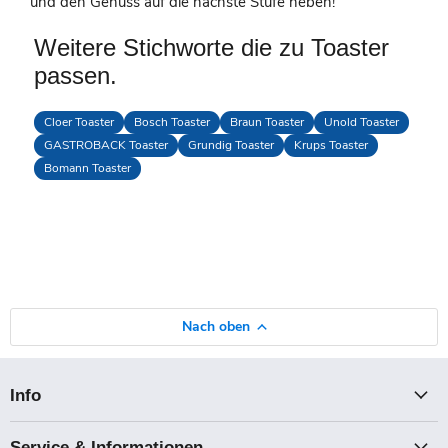
und den Genuss auf die nächste Stufe heben!
Weitere Stichworte die zu Toaster
passen.
Cloer Toaster
Bosch Toaster
Braun Toaster
Unold Toaster
GASTROBACK Toaster
Grundig Toaster
Krups Toaster
Bomann Toaster
Nach oben
Info
Service & Informationen