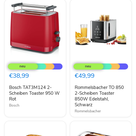
Bosch
Rommelsbacher
TAT3M124
TO
2-
850
Scheiben
2-
€38,99
€49,99
Toaster
Scheiben
950
Toaster
Bosch TAT3M124 2-
Rommelsbacher TO 850
W
850W
Rot
Scheiben Toaster 950 W
Edelstahl,
2-Scheiben Toaster
Schwarz
Rot
850W Edelstahl,
Schwarz
Bosch
Rommelsbacher