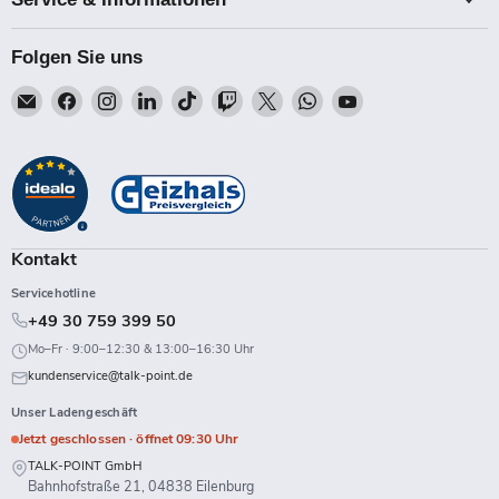
Folgen Sie uns
Email
Finden
Finden
Finden
Finden
Finden
Finden
Finden
Finden
Talk-
Sie
Sie
Sie
Sie
Sie
Sie
Sie
Sie
Point
uns
uns
uns
uns
uns
uns
uns
uns
auf
auf
auf
auf
auf
auf
auf
auf
Facebook
Instagram
LinkedIn
TikTok
Twitch
X
WhatsApp
YouTube
Kontakt
Servicehotline
+49 30 759 399 50
Mo–Fr · 9:00–12:30 & 13:00–16:30 Uhr
kundenservice@talk-point.de
Unser Ladengeschäft
Jetzt geschlossen · öffnet 09:30 Uhr
TALK-POINT GmbH
Bahnhofstraße 21, 04838 Eilenburg