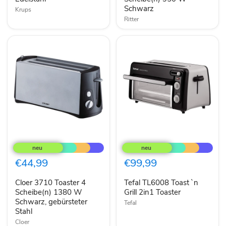
Schwarz
Krups
Ritter
Cloer
Tefal
3710
TL6008
Toaster
Toast
4
`n
€44,99
€99,99
Scheibe(n)
Grill
1380
2in1
Cloer 3710 Toaster 4
Tefal TL6008 Toast `n
W
Toaster
Schwarz,
Scheibe(n) 1380 W
Grill 2in1 Toaster
gebürsteter
Schwarz, gebürsteter
Tefal
Stahl
Stahl
Cloer