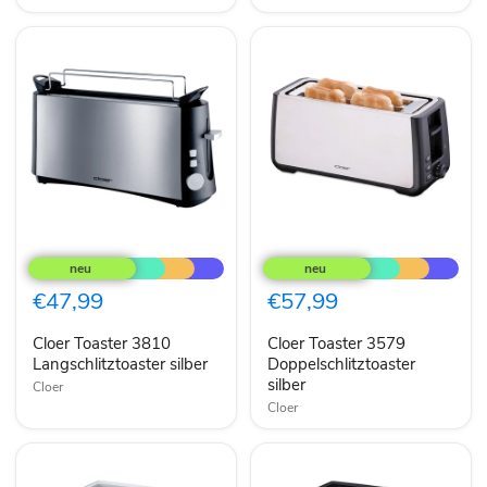
Cloer
Cloer
Toaster
Toaster
3810
3579
Langschlitztoaster
Doppelschlitztoaster
€47,99
€57,99
silber
silber
Cloer Toaster 3810
Cloer Toaster 3579
Langschlitztoaster silber
Doppelschlitztoaster
silber
Cloer
Cloer