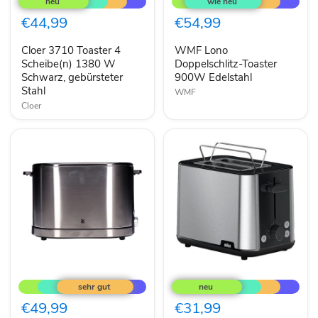
Toaster
Doppelschlitz-
4
Toaster
€44,99
€54,99
Scheibe(n)
900W
1380
Edelstahl
Cloer 3710 Toaster 4
WMF Lono
W
Schwarz,
Scheibe(n) 1380 W
Doppelschlitz-Toaster
gebürsteter
Schwarz, gebürsteter
900W Edelstahl
Stahl
Stahl
WMF
Cloer
WMF
Braun
Lono
PurShone
Doppelschlitz-
HT
Toaster
1510
€49,99
€31,99
900W
2-