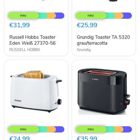
Russell
Grundig
Hobbs
Toaster
Toaster
TA
Eden
5320
€31,99
€25,99
Weiß
grau/terracotta
27370-
Russell Hobbs Toaster
Grundig Toaster TA 5320
56
Eden Weiß 27370-56
grau/terracotta
RUSSELL HOBBS
Grundig
Severin
Bosch
Toaster
TAT2M123
2
Toaster
Scheiben
6
€24,99
€35,99