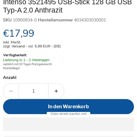
Intenso 3521495 USB-Stick 128 GB USB
Typ-A 2.0 Anthrazit
SKU
10900834-0
Herstellernummer
4034303030002
Aktueller Preis
€17,99
inkl. MwSt.
zzgl. Versand - vsl. 5,99
EUR
- (DE)
Verfügbarkeit:
Verfügbar
Lieferung in 1 - 2 Werktagen
-
natürlich mit 30 Tagen Rückgaberecht
#zentrallager
Anzahl
In den Warenkorb