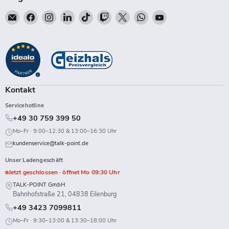
Email
Finden
Finden
Finden
Finden
Finden
Finden
Finden
Finden
Talk-
Sie
Sie
Sie
Sie
Sie
Sie
Sie
Sie
Point
uns
uns
uns
uns
uns
uns
uns
uns
auf
auf
auf
auf
auf
auf
auf
auf
Facebook
Instagram
LinkedIn
TikTok
Twitch
X
WhatsApp
YouTube
Kontakt
Servicehotline
+49 30 759 399 50
Mo–Fr · 9:00–12:30 & 13:00–16:30 Uhr
kundenservice@talk-point.de
Unser Ladengeschäft
Jetzt geschlossen · öffnet Mo 09:30 Uhr
TALK-POINT GmbH
Bahnhofstraße 21, 04838 Eilenburg
+49 3423 7099811
Mo–Fr · 9:30–13:00 & 13:30–18:00 Uhr