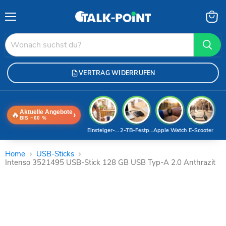
Menü
Waren
anzei
VERTRAG WIDERRUFEN
Aktuelle Angebote
🔥
›
BIS −60 %
Einsteiger-Handy
2-TB-Festplatte
Apple Watch
E-Scooter
Home
USB-Sticks
Intenso 3521495 USB-Stick 128 GB USB Typ-A 2.0 Anthrazit