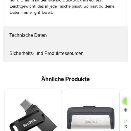
nur 8 Gramm ist der Intenso USB-Stick ein echtes
Leichtgewicht, das in jede Tasche passt. So hast du deine
Daten immer griffbereit.
Technische Daten
Sicherheits- und Produktressourcen
Ähnliche Produkte
Inte
352
USB
Stic
€1
128
GB
In
US
Typ
Sti