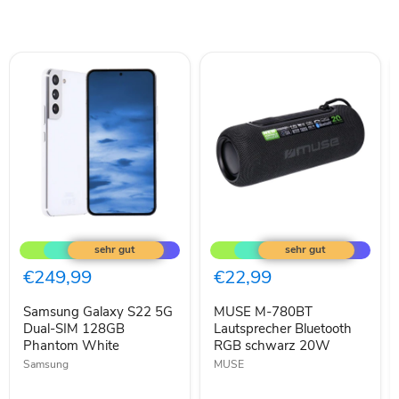
Samsung
MUSE
Galaxy
M-
S22
780BT
5G
Lautsprecher
€249,99
€22,99
Dual-
Bluetooth
SIM
RGB
Samsung Galaxy S22 5G
MUSE M-780BT
128GB
schwarz
Phantom
Dual-SIM 128GB
20W
Lautsprecher Bluetooth
White
Phantom White
RGB schwarz 20W
Samsung
MUSE