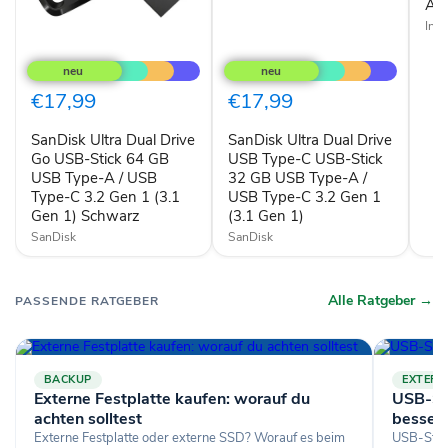
A
A 2
2.0
Int
Silb
SanDisk
SanDisk
Ultra
Ultra
Dual
Dual
Drive
Drive
€17,99
€17,99
Go
USB
USB-
Type-
SanDisk Ultra Dual Drive
SanDisk Ultra Dual Drive
Stick
C
64
Go USB-Stick 64 GB
USB-
USB Type-C USB-Stick
GB
Stick
USB Type-A / USB
32 GB USB Type-A /
USB
32
Type-C 3.2 Gen 1 (3.1
USB Type-C 3.2 Gen 1
Type-
GB
Gen 1) Schwarz
(3.1 Gen 1)
A
USB
/
SanDisk
Type-
SanDisk
USB
A
Type-
/
C
USB
Alle Ratgeber →
PASSENDE RATGEBER
3.2
Type-
Gen
C
1
3.2
(3.1
Gen
Gen
1
BACKUP
EXTERN
1)
(3.1
Externe Festplatte kaufen: worauf du
USB-St
Schwarz
Gen
1)
achten solltest
besser 
Externe Festplatte oder externe SSD? Worauf es beim
USB-Stick