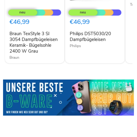
Tefa
Braun
Philips
TexStyle
DST5030/20
3
Dampfbügeleisen
SI
€46,99
€46,99
3054
Dampfbügeleisen
Braun TexStyle 3 SI
Philips DST5030/20
Keramik-
Bügelsohle
3054 Dampfbügeleisen
Dampfbügeleisen
2400
Keramik- Bügelsohle
Philips
W
2400 W Grau
Grau
Braun