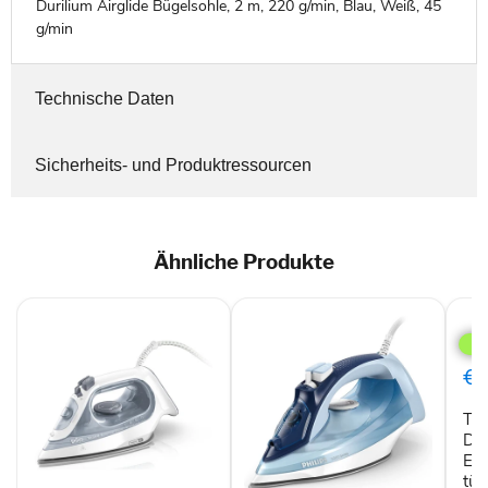
Durilium Airglide Bügelsohle, 2 m, 220 g/min, Blau, Weiß, 45
g/min
Technische Daten
Sicherheits- und Produktressourcen
Ähnliche Produkte
Tefa
TEF
Dam
Easy
€4
II
FV5
Tef
türk
Da
Eas
tür