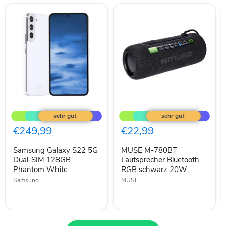
Samsung
MUSE
Galaxy
M-
S22
780BT
5G
Lautsprecher
€249,99
€22,99
Dual-
Bluetooth
SIM
RGB
Samsung Galaxy S22 5G
MUSE M-780BT
128GB
schwarz
Phantom
Dual-SIM 128GB
20W
Lautsprecher Bluetooth
White
Phantom White
RGB schwarz 20W
Samsung
MUSE