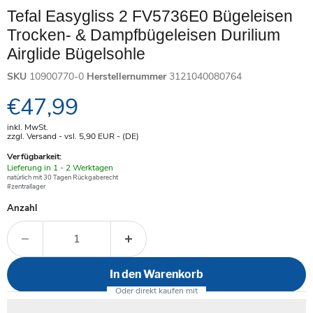
Tefal Easygliss 2 FV5736E0 Bügeleisen
Trocken- & Dampfbügeleisen Durilium
Airglide Bügelsohle
SKU
10900770-0
Herstellernummer
3121040080764
Aktueller Preis
€47,99
inkl. MwSt.
zzgl. Versand - vsl. 5,90
EUR
- (DE)
Verfügbarkeit:
Verfügbar
Lieferung in 1 - 2 Werktagen
-
natürlich mit 30 Tagen Rückgaberecht
#zentrallager
Anzahl
In den Warenkorb