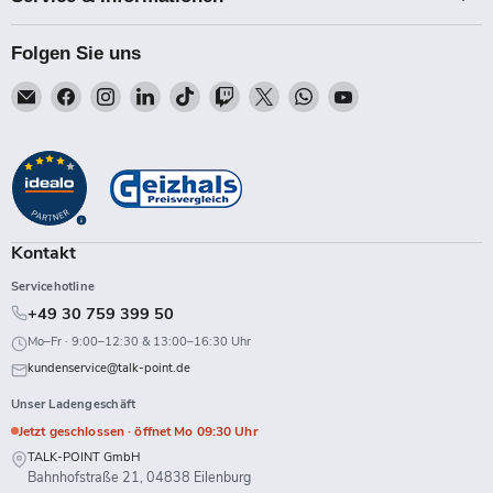
Folgen Sie uns
Email
Finden
Finden
Finden
Finden
Finden
Finden
Finden
Finden
Talk-
Sie
Sie
Sie
Sie
Sie
Sie
Sie
Sie
Point
uns
uns
uns
uns
uns
uns
uns
uns
auf
auf
auf
auf
auf
auf
auf
auf
Facebook
Instagram
LinkedIn
TikTok
Twitch
X
WhatsApp
YouTube
Kontakt
Servicehotline
+49 30 759 399 50
Mo–Fr · 9:00–12:30 & 13:00–16:30 Uhr
kundenservice@talk-point.de
Unser Ladengeschäft
Jetzt geschlossen · öffnet Mo 09:30 Uhr
TALK-POINT GmbH
Bahnhofstraße 21, 04838 Eilenburg