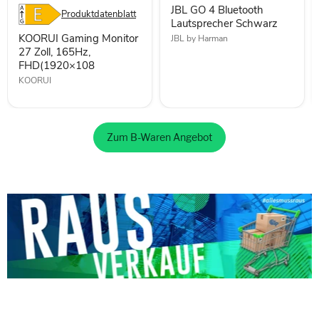
165Hz,
Schwarz
JBL GO 4 Bluetooth
FHD(1920×108
Produktdatenblatt
Lautsprecher Schwarz
KOORUI Gaming Monitor
JBL by Harman
27 Zoll, 165Hz,
FHD(1920×108
KOORUI
Zum B-Waren Angebot