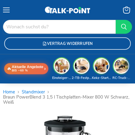
Menü
Waren
anzei
VERTRAG WIDERRUFEN
Aktuelle Angebote
🔥
›
BIS −60 %
Einsteiger-Handy
2-TB-Festplatte
Kekz-Starterset
RC-Truck-Dea
Home
Standmixer
Braun PowerBlend 3 1,5 l Tischplatten-Mixer 800 W Schwarz,
Weiß