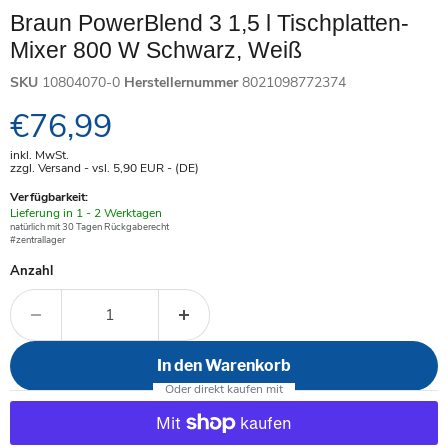
Braun PowerBlend 3 1,5 l Tischplatten-
Mixer 800 W Schwarz, Weiß
SKU
10804070-0
Herstellernummer
8021098772374
Aktueller Preis
€76,99
inkl. MwSt.
zzgl. Versand - vsl. 5,90
EUR
- (DE)
Verfügbarkeit:
Verfügbar
Lieferung in 1 - 2 Werktagen
-
natürlich mit 30 Tagen Rückgaberecht
#zentrallager
Anzahl
In den Warenkorb