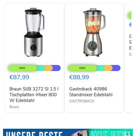
Gas
409
Sta
Vita
€5
Edel
Ga
Sta
Ede
GA
Braun
Gastroback
SIJB
40986
3272
Standmixer
SI
Edelstahl
€87,99
€88,99
1,5
l
Braun SIJB 3272 SI 1,5 l
Gastroback 40986
Tischplatten-
Mixer
Tischplatten-Mixer 800
Standmixer Edelstahl
800
W Edelstahl
GASTROBACK
W
Braun
Edelstahl