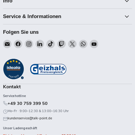
Info
Service & Informationen
Folgen Sie uns
Email
Finden
Finden
Finden
Finden
Finden
Finden
Finden
Finden
Talk-
Sie
Sie
Sie
Sie
Sie
Sie
Sie
Sie
Point
uns
uns
uns
uns
uns
uns
uns
uns
auf
auf
auf
auf
auf
auf
auf
auf
Facebook
Instagram
LinkedIn
TikTok
Twitch
X
WhatsApp
YouTube
Kontakt
Servicehotline
+49 30 759 399 50
Mo–Fr · 9:00–12:30 & 13:00–16:30 Uhr
kundenservice@talk-point.de
Unser Ladengeschäft