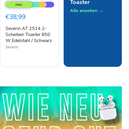
Toaster
AT
2514
Alle ansehen →
2-
€38,99
Scheiben
Toaster
850
Severin AT 2514 2-
W
Scheiben Toaster 850
Edelstahl
W Edelstahl / Schwarz
/
Severin
Schwarz