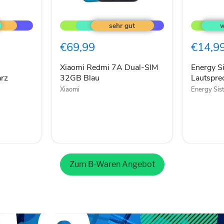
Xiaomi
Energy
Redmi
Sistem
7A
FS1
Dual-
Bluetoot
€69,99
€14,9
SIM
Lautspre
32GB
schwarz
Blau
Xiaomi Redmi 7A Dual-SIM
Energy S
rz
32GB Blau
Lautspre
Xiaomi
Energy Sis
Zum B-Waren Angebot