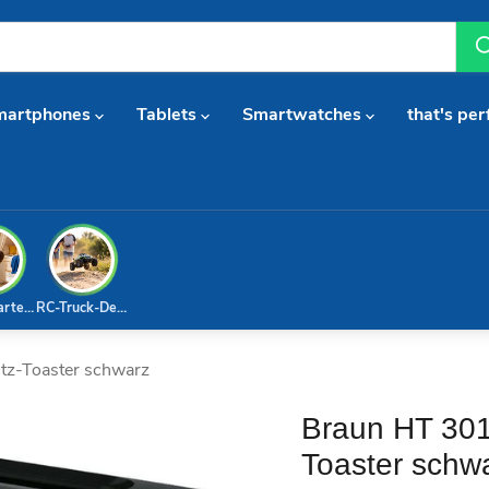
martphones
Tablets
Smartwatches
that's per
arterset
RC-Truck-Deal
tz-Toaster schwarz
Braun HT 301
Toaster schw