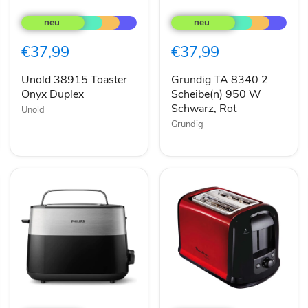
Unold
Grundig
38915
TA
Toaster
8340
Onyx
2
€37,99
€37,99
Duplex
Scheibe(n)
950
W
Unold 38915 Toaster
Grundig TA 8340 2
Schwarz,
Onyx Duplex
Scheibe(n) 950 W
Rot
Schwarz, Rot
Unold
Grundig
Philips
Moulinex