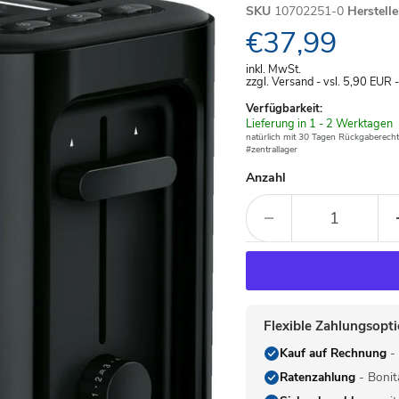
SKU
10702251-0
Herstell
Aktueller Pre
€37,99
inkl. MwSt.
zzgl. Versand - vsl. 5,90
EUR
Verfügbarkeit:
Verfügbar
Lieferung in 1 - 2 Werktagen
-
natürlich mit 30 Tagen Rückgaberecht
#zentrallager
Anzahl
Flexible Zahlungsopt
Kauf auf Rechnung
- 
Ratenzahlung
- Bonit