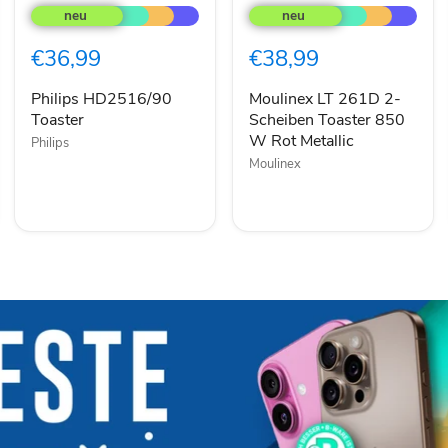
HD2516/90
LT
Toaster
261D
2-
€36,99
€38,99
Scheiben
Toaster
850
Philips HD2516/90
Moulinex LT 261D 2-
W
Toaster
Scheiben Toaster 850
Rot
W Rot Metallic
Philips
Metallic
Moulinex