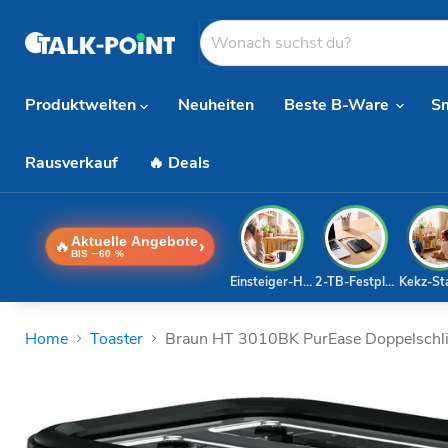
Produktwelten
Neuheiten
Beste B-Ware
S
Rausverkauf
🔥 Deals
Aktuelle Angebote
🔥
›
BIS −60 %
Einsteiger-Handy
2-TB-Festplatte
Kekz-St
Home
Toaster
Braun HT 3010BK PurEase Doppelschli