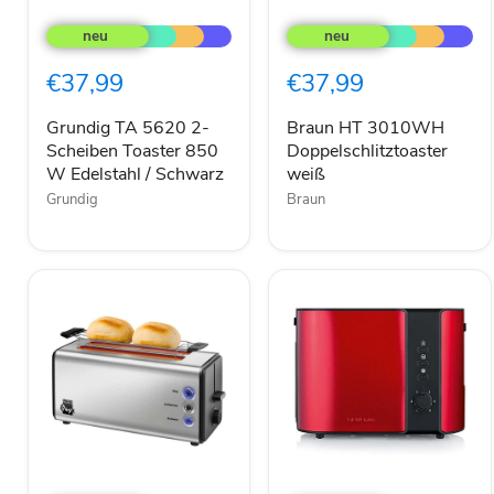
Grundig
Braun
TA
HT
5620
3010WH
2-
Doppelschlitztoaster
€37,99
€37,99
Scheiben
weiß
Toaster
850
Grundig TA 5620 2-
Braun HT 3010WH
W
Scheiben Toaster 850
Doppelschlitztoaster
Edelstahl
W Edelstahl / Schwarz
weiß
/
Grundig
Braun
Schwarz
Unold
SEVERIN