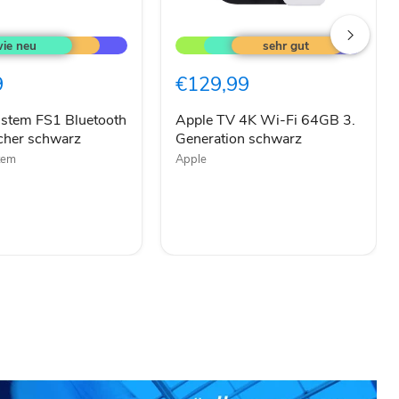
Apple
TV
4K
h
Wi-
9
€129,99
cher
Fi 64GB
3.
Generation
istem FS1 Bluetooth
Apple TV 4K Wi-Fi 64GB 3.
schwarz
cher schwarz
Generation schwarz
tem
Apple