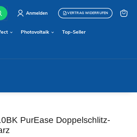
Anmelden
VERTRAG WIDERRUFEN
Warenk
anzeige
fect
Photovoltaik
Top-Seller
0BK PurEase Doppelschlitz-
arz