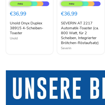
Onyx
AT
Duplex
2217
38915
Automatik-
€36,99
€36,99
4-
Toaster
Scheiben-
(ca.
Toaster
800
Unold Onyx Duplex
SEVERIN AT 2217
Watt,
38915 4-Scheiben-
Automatik-Toaster (ca.
für
Toaster
800 Watt, für 2
2
Scheiben, Integrierter
Unold
Scheiben,
Brötchen-Röstaufsatz)
Integrierter
Brötchen-
Severin
Röstaufsatz)