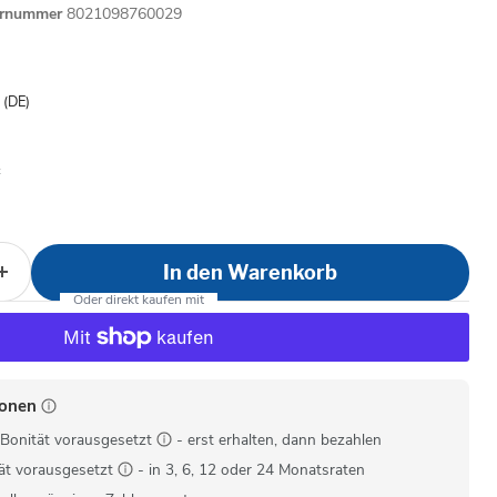
ernummer
8021098760029
is
- (DE)
In den Warenkorb
ionen
Bonität vorausgesetzt
- erst erhalten, dann bezahlen
ät vorausgesetzt
- in 3, 6, 12 oder 24 Monatsraten