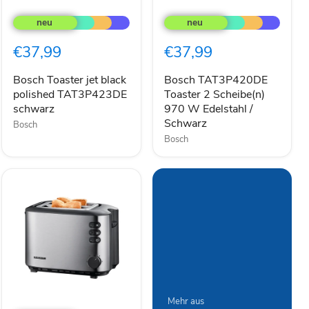
Bosch
Bosch
Toaster
TAT3P420DE
jet
Toaster
black
2
€37,99
€37,99
polished
Scheibe(n)
TAT3P423DE
970
schwarz
W
Bosch Toaster jet black
Bosch TAT3P420DE
Edelstahl
polished TAT3P423DE
Toaster 2 Scheibe(n)
/
schwarz
970 W Edelstahl /
Schwarz
Schwarz
Bosch
Bosch
Severin
Mehr aus