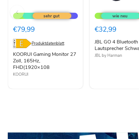
KOORUI
JBL
Gaming
GO
Monitor
4
27
Bluetooth
€79,99
€32,99
Zoll,
Lautsprecher
165Hz,
Schwarz
FHD(1920×108
JBL GO 4 Bluetooth
Produktdatenblatt
Lautsprecher Schwa
KOORUI Gaming Monitor 27
JBL by Harman
Zoll, 165Hz,
FHD(1920×108
KOORUI