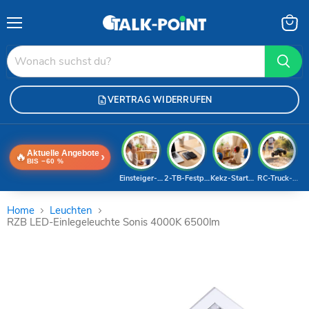
Menü
Waren
anzei
VERTRAG WIDERRUFEN
Aktuelle Angebote
🔥
›
BIS −60 %
Einsteiger-Handy
2-TB-Festplatte
Kekz-Starterset
RC-Truck-Dea
Home
Leuchten
RZB LED-Einlegeleuchte Sonis 4000K 6500lm