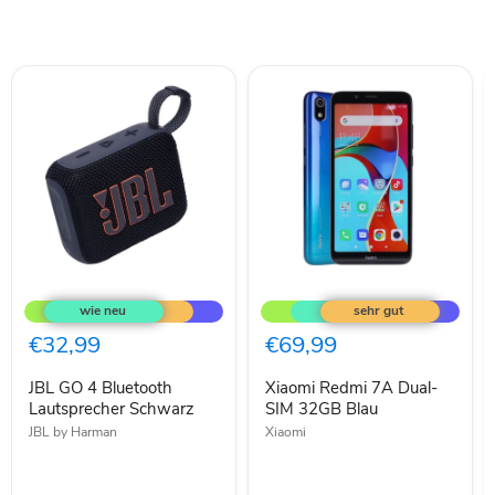
JBL
Xiaomi
GO
Redmi
4
7A
Bluetooth
Dual-
€32,99
€69,99
Lautsprecher
SIM
Schwarz
32GB
JBL GO 4 Bluetooth
Xiaomi Redmi 7A Dual-
Blau
Lautsprecher Schwarz
SIM 32GB Blau
JBL by Harman
Xiaomi