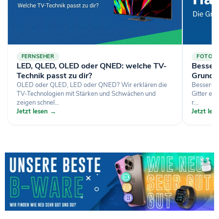
FERNSEHER
FOTOGR
LED, QLED, OLED oder QNED: welche TV-
Bessere
Technik passt zu dir?
Grundl
OLED oder QLED, LED oder QNED? Wir erklären die
Bessere H
TV-Technologien mit Stärken und Schwächen und
Gitter ei
zeigen schnel...
r...
Jetzt lesen →
Jetzt le