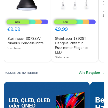
Hän
Es
LE
Ste
Steinhauer
Steinhauer
3073ZW
1892ST
Nimbus
Hängeleuchte
Pendelleuchte
für
€9,99
€9,99
Esszimmer
Elegance
Steinhauer 3073ZW
Steinhauer 1892ST
LED
Nimbus Pendelleuchte
Hängeleuchte für
Esszimmer Elegance
Steinhauer
LED
Steinhauer
Alle Ratgeber →
PASSENDE RATGEBER