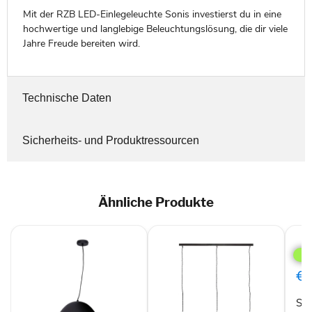
Mit der RZB LED-Einlegeleuchte Sonis investierst du in eine
hochwertige und langlebige Beleuchtungslösung, die dir viele
Jahre Freude bereiten wird.
Technische Daten
Sicherheits- und Produktressourcen
Ähnliche Produkte
Stei
189
Hän
für
€9
Ess
Eleg
St
LED