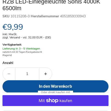
RZB LED-Einlegeleuchte Sonis 4000K
6500lm
SKU
10115208-0
Herstellernummer
4051859330943
Aktueller Preis
€9,99
inkl. MwSt.
zzgl. Versand - vsl. 32,00
EUR
- (DE)
Verfügbarkeit:
Verfügbar
Lieferung in 3 - 5 Werktagen
-
natürlich mit 30 Tagen Rückgaberecht
#lagernd
Anzahl
In den Warenkorb