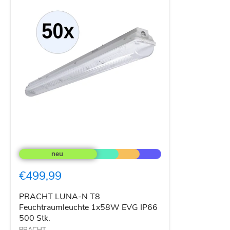
PRACHT
LUNA-
N
T8
€499,99
Feuchtraumleuchte
1x58W
EVG
PRACHT LUNA-N T8
IP66
Feuchtraumleuchte 1x58W EVG IP66
500
500 Stk.
Stk.