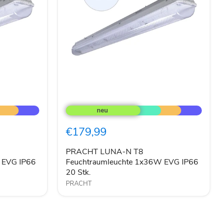
PRACHT
LUNA-
N
T8
€179,99
Feuchtraumleuchte
1x36W
EVG
PRACHT LUNA-N T8
IP66
 EVG IP66
Feuchtraumleuchte 1x36W EVG IP66
20
20 Stk.
Stk.
PRACHT