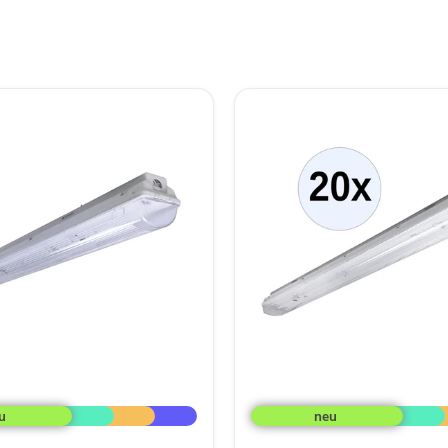
PRACHT
LUNA-
N
T8