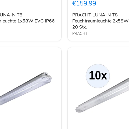
€159,99
leuchte
Feuchtraumleuchte
2x58W
EVG
UNA-N T8
PRACHT LUNA-N T8
IP66
mleuchte 1x58W EVG IP66
Feuchtraumleuchte 2x58W
20
20 Stk.
Stk.
PRACHT