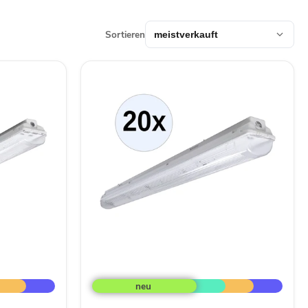
Sortieren
PRACHT
LUNA-
N
T8