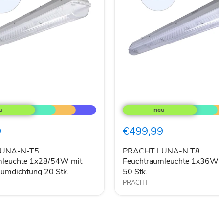
PRACHT
LUNA-
N
T8
9
€499,99
leuchte
Feuchtraumleuchte
1x36W
EVG
UNA-N-T5
PRACHT LUNA-N T8
aumdichtung
IP66
mleuchte 1x28/54W mit
Feuchtraumleuchte 1x36W
50
aumdichtung 20 Stk.
50 Stk.
Stk.
PRACHT