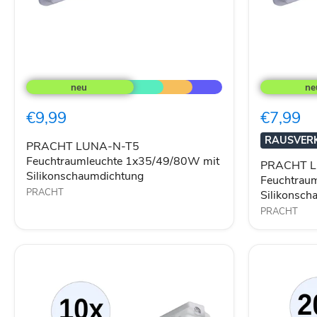
PRACHT
PRACHT
LUNA-
LUNA-
N-
N-
T5
T5
€9,99
€7,99
Feuchtraumleuchte
Feuchtraum
1x35/49/80W
1x28/54W
RAUSVER
mit
mit
PRACHT LUNA-N-T5
Silikonschaumdichtung
Silikonsch
Feuchtraumleuchte 1x35/49/80W mit
PRACHT L
Silikonschaumdichtung
Feuchtrau
PRACHT
Silikonsch
PRACHT