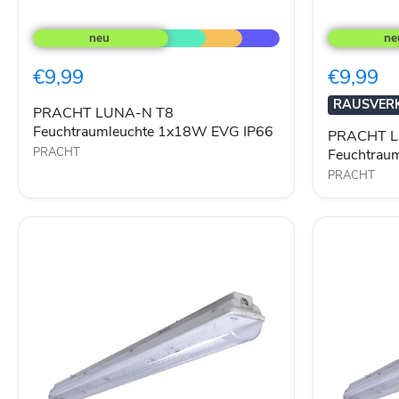
PRACHT
PRACHT
LUNA-
LUNA-
N
N
T8
T8
€9,99
€9,99
Feuchtraumleuchte
Feuchtraum
1x18W
2x58W
RAUSVER
EVG
EVG
PRACHT LUNA-N T8
IP66
IP66
Feuchtraumleuchte 1x18W EVG IP66
PRACHT L
PRACHT
Feuchtrau
PRACHT