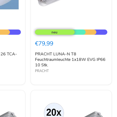
PRACHT
LUNA-
N
T8
€79,99
Feuchtraumleuchte
1x18W
EVG
326 TCA-
PRACHT LUNA-N T8
IP66
Feuchtraumleuchte 1x18W EVG IP66
10
10 Stk.
Stk.
PRACHT