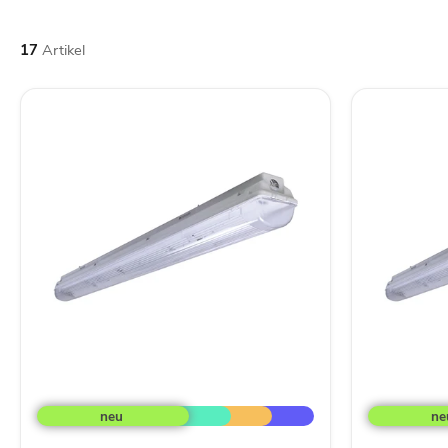
17
Artikel
PRACHT
PRACHT
LUNA-
LUNA-
N
N
T8
T8