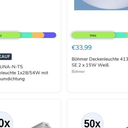
Böhmer
Deckenleuchte
41326
TCA-
€33,99
leuchte
SE
2
KAUF
x
Böhmer Deckenleuchte 41
aumdichtung
15W
SE 2 x 15W Weiß
UNA-N-T5
Weiß
Böhmer
mleuchte 1x28/54W mit
aumdichtung