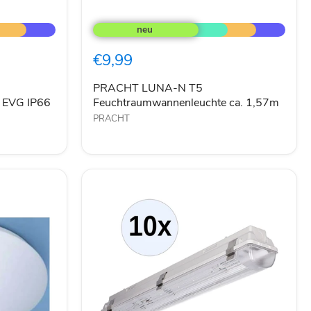
PRACHT
LUNA-
N
T5
€9,99
Feuchtraumwannenleuchte
ca.
1,57m
PRACHT LUNA-N T5
 EVG IP66
Feuchtraumwannenleuchte ca. 1,57m
PRACHT