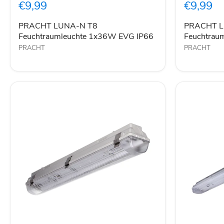
€9,99
€9,99
Feuchtraumleuchte
Feuchtraum
1x36W
1x58W
EVG
EVG
PRACHT LUNA-N T8
PRACHT L
IP66
IP66
Feuchtraumleuchte 1x36W EVG IP66
Feuchtrau
PRACHT
PRACHT