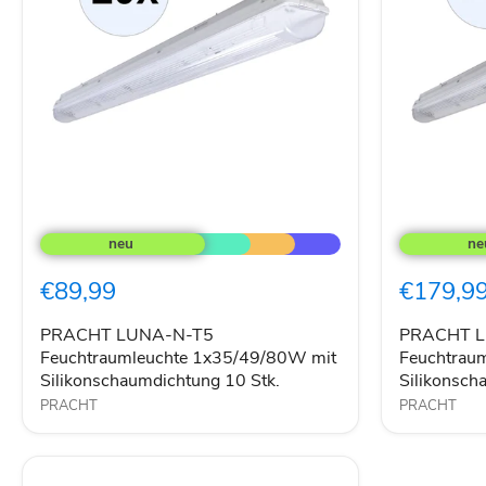
PRACHT
PRACHT
LUNA-
LUNA-
N-
N-
T5
T5
€89,99
€179,9
Feuchtraumleuchte
Feuchtraum
1x35/49/80W
1x28/54W
mit
mit
PRACHT LUNA-N-T5
PRACHT L
Silikonschaumdichtung
Silikonsch
Feuchtraumleuchte 1x35/49/80W mit
Feuchtrau
10
20
Silikonschaumdichtung 10 Stk.
Silikonsch
Stk.
Stk.
PRACHT
PRACHT