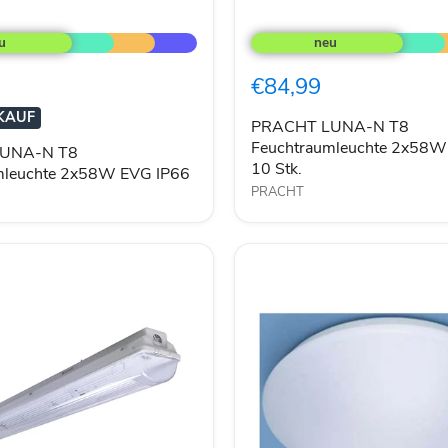
PRACHT
LUNA-
N
T8
€84,99
leuchte
Feuchtraumleuchte
2x58W
KAUF
EVG
PRACHT LUNA-N T8
IP66
Feuchtraumleuchte 2x58W
UNA-N T8
10
10 Stk.
mleuchte 2x58W EVG IP66
Stk.
PRACHT