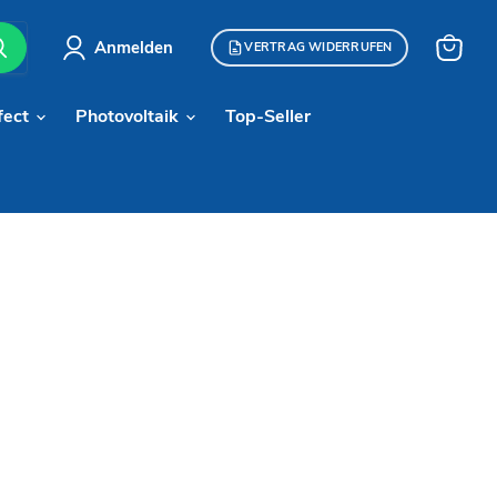
Anmelden
VERTRAG WIDERRUFEN
Warenk
anzeige
fect
Photovoltaik
Top-Seller