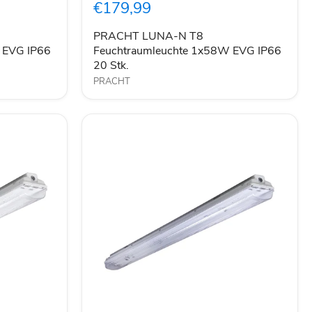
€179,99
Feuchtraumleuchte
1x58W
EVG
PRACHT LUNA-N T8
IP66
 EVG IP66
Feuchtraumleuchte 1x58W EVG IP66
20
20 Stk.
Stk.
PRACHT