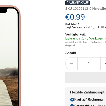
RAUSVERKAUF
SKU
10102112-0
Herstell
Aktueller Pre
€0,99
inkl. MwSt.
zzgl. Versand - vsl. 1,80
EUR
Verfügbarkeit:
Verfügbar
Lieferung in 1 - 3 Werktagen
-
-
natürlich mit 30 Tagen Rückgaberecht
#lagernd
Anzahl
Flexible Zahlungsopt
Kauf auf Rechnung
- 
Ratenzahlung
- Bonit