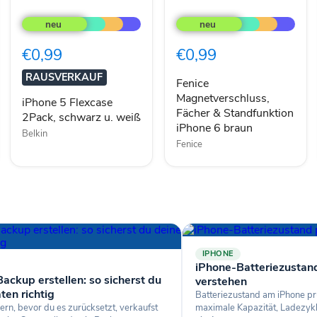
iPhone
Fenice
5
Magnetverschluss,
Flexcase
Fächer
2Pack,
&
€0,99
€0,99
schwarz
Standfunktion
u.
iPhone
RAUSVERKAUF
weiß
6
Fenice
braun
Magnetverschluss,
iPhone 5 Flexcase
Fächer & Standfunktion
2Pack, schwarz u. weiß
iPhone 6 braun
Belkin
Fenice
IPHONE
iPhone-Batteriezustan
ackup erstellen: so sicherst du
verstehen
ten richtig
Batteriezustand am iPhone pr
ern, bevor du es zurücksetzt, verkaufst
maximale Kapazität, Ladezyk