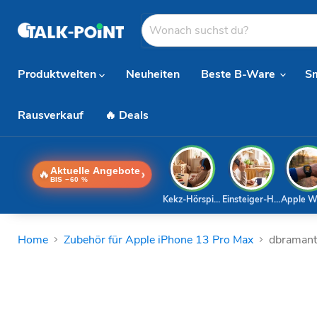
Produktwelten
Neuheiten
Beste B-Ware
S
Rausverkauf
🔥 Deals
Aktuelle Angebote
🔥
›
BIS −60 %
Kekz-Hörspiele
Einsteiger-Handy
Apple W
Home
Zubehör für Apple iPhone 13 Pro Max
dbramant