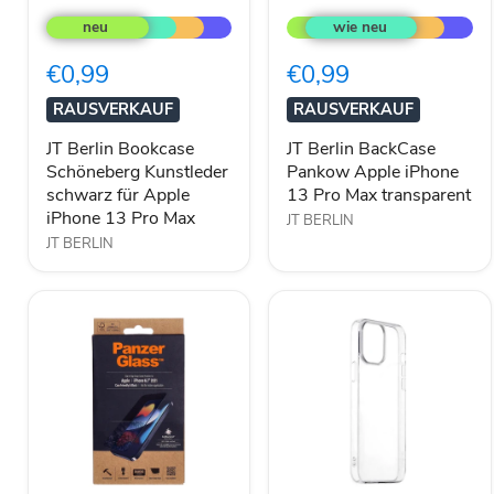
Berlin
Berlin
Bookcase
BackCase
Schöneberg
Pankow
€0,99
€0,99
Kunstleder
Apple
schwarz
iPhone
RAUSVERKAUF
RAUSVERKAUF
für
13
Apple
Pro
JT Berlin Bookcase
JT Berlin BackCase
iPhone
Max
Schöneberg Kunstleder
Pankow Apple iPhone
13
transparent
schwarz für Apple
13 Pro Max transparent
Pro
Max
iPhone 13 Pro Max
JT BERLIN
JT BERLIN