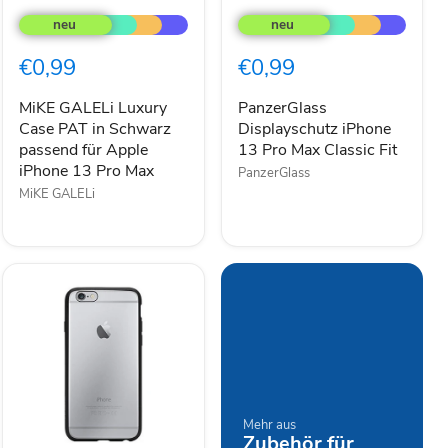
GALELi
Displayschutz
Luxury
iPhone
Case
13
€0,99
€0,99
PAT
Pro
in
Max
Schwarz
Classic
MiKE GALELi Luxury
PanzerGlass
passend
Fit
Case PAT in Schwarz
Displayschutz iPhone
für
passend für Apple
13 Pro Max Classic Fit
Apple
iPhone 13 Pro Max
PanzerGlass
iPhone
MiKE GALELi
13
Pro
Max
Mehr aus
Zubehör für