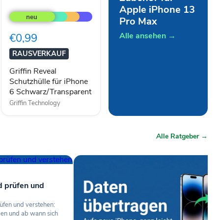
Griffin
Apple iPhone 13
Reveal
Pro Max
Schutzhülle
für
Alle ansehen →
€0,99
iPhone
6
RAUSVERKAUF
Schwarz/Transparent
Griffin Reveal
Schutzhülle für iPhone
6 Schwarz/Transparent
Griffin Technology
Alle Ratgeber →
d prüfen und
üfen und verstehen:
len und ab wann sich