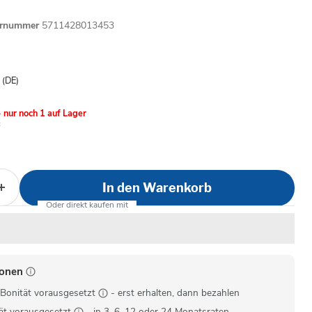
ernummer
5711428013453
is
- (DE)
 nur noch 1 auf Lager
In den Warenkorb
ionen
Bonität vorausgesetzt
- erst erhalten, dann bezahlen
ät vorausgesetzt
- in 3, 6, 12 oder 24 Monatsraten