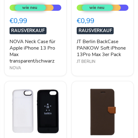
Neck
Berlin
Case
BackCase
für
PANKOW
€0,99
€0,99
Apple
Soft
iPhone
iPhone
RAUSVERKAUF
RAUSVERKAUF
13
13Pro
Pro
Max
NOVA Neck Case für
JT Berlin BackCase
Max
3er
Apple iPhone 13 Pro
PANKOW Soft iPhone
transparent/schwarz
Pack
Max
13Pro Max 3er Pack
transparent/schwarz
JT BERLIN
NOVA