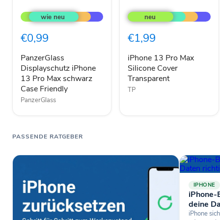
PanzerGlass
iPhone
Displayschutz
13
iPhone
Pro
13
Max
€0,99
€1,99
Pro
Silicone
Max
Cover
schwarz
Transparent
PanzerGlass
iPhone 13 Pro Max
Case
Displayschutz iPhone
Silicone Cover
Friendly
13 Pro Max schwarz
Transparent
Case Friendly
TP
PanzerGlass
PASSENDE RATGEBER
IPHONE
iPhone-B
deine Da
iPhone sich