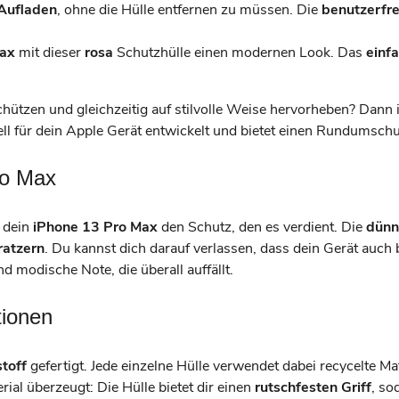
 Aufladen
, ohne die Hülle entfernen zu müssen. Die
benutzerfre
Max
mit dieser
rosa
Schutzhülle einen modernen Look. Das
einf
hützen und gleichzeitig auf stilvolle Weise hervorheben? Dann 
ll für dein Apple Gerät entwickelt und bietet einen Rundumschutz
ro Max
 dein
iPhone 13 Pro Max
den Schutz, den es verdient. Die
dünn
ratzern
. Du kannst dich darauf verlassen, dass dein Gerät auch
nd modische Note, die überall auffällt.
tionen
toff
gefertigt. Jede einzelne Hülle verwendet dabei recycelte Ma
ial überzeugt: Die Hülle bietet dir einen
rutschfesten Griff
, so