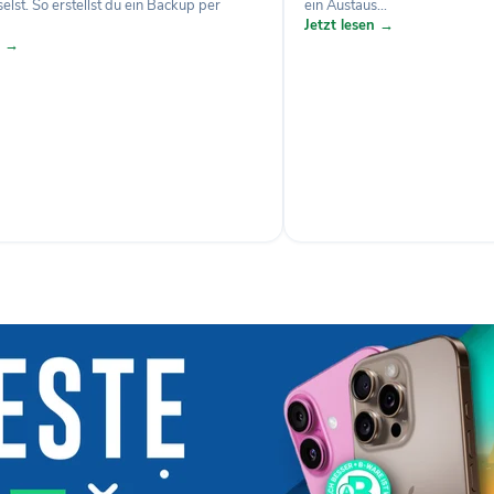
lst. So erstellst du ein Backup per
ein Austaus...
Jetzt lesen →
n →