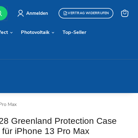
Anmelden
VERTRAG WIDERRUFEN
Warenk
anzeige
fect
Photovoltaik
Top-Seller
 Pro Max
8 Greenland Protection Case
 für iPhone 13 Pro Max