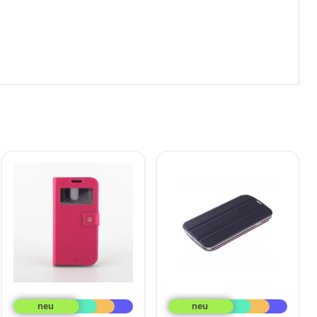
Fenice
Fenice
Diario
Creatto
View
Flip