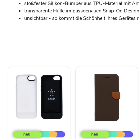
stoßfester Silikon-Bumper aus TPU-Material mit An
transparente Hülle im passgenauen Snap-On Design i
unsichtbar - so kommt die Schönheit Ihres Gerätes r
iPhone
Fenice
5
Magnetverschluss,
Flexcase
Fächer