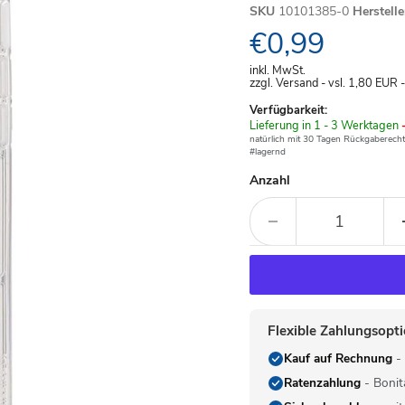
SKU
10101385-0
Herstell
Aktueller Pre
€0,99
inkl. MwSt.
zzgl. Versand - vsl. 1,80
EUR
Verfügbarkeit:
Verfügbar
Lieferung in 1 - 3 Werktagen
-
-
natürlich mit 30 Tagen Rückgaberecht
#lagernd
Anzahl
Flexible Zahlungsopt
Kauf auf Rechnung
- 
Ratenzahlung
- Bonit