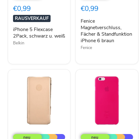
2Pack,
&
€0,99
€0,99
schwarz
Standfunktion
u.
iPhone
RAUSVERKAUF
weiß
6
Fenice
braun
Magnetverschluss,
iPhone 5 Flexcase
Fächer & Standfunktion
2Pack, schwarz u. weiß
iPhone 6 braun
Belkin
Fenice
MiKE
Ozaki
GALELi
OC555PK