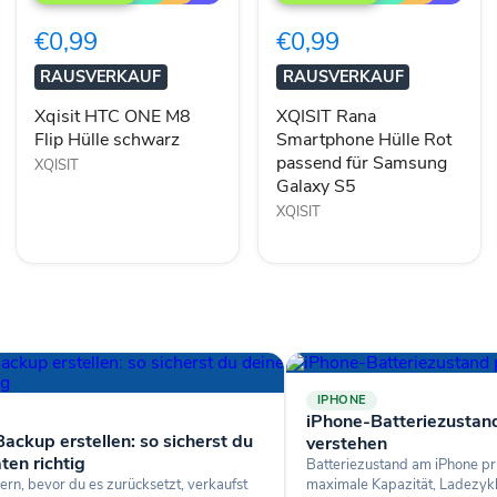
ONE
Smartphone
M8
Hülle
€0,99
€0,99
Flip
Rot
Hülle
passend
RAUSVERKAUF
RAUSVERKAUF
schwarz
für
Samsung
Xqisit HTC ONE M8
XQISIT Rana
Galaxy
Flip Hülle schwarz
Smartphone Hülle Rot
S5
passend für Samsung
XQISIT
Galaxy S5
XQISIT
IPHONE
iPhone-Batteriezustan
ackup erstellen: so sicherst du
verstehen
ten richtig
Batteriezustand am iPhone pr
ern, bevor du es zurücksetzt, verkaufst
maximale Kapazität, Ladezyk