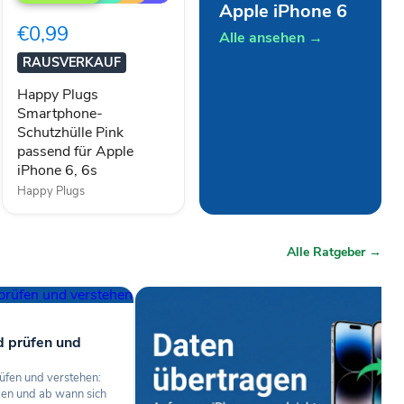
Smartphone-
Apple iPhone 6
Schutzhülle
€0,99
Pink
Alle ansehen →
passend
RAUSVERKAUF
für
Apple
Happy Plugs
iPhone
Smartphone-
6,
Schutzhülle Pink
6s
passend für Apple
iPhone 6, 6s
Happy Plugs
Alle Ratgeber →
d prüfen und
üfen und verstehen:
len und ab wann sich