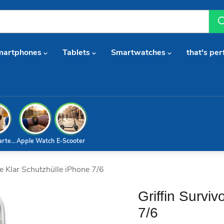
martphones
Tablets
Smartwatches
that's per
arterset
Apple Watch
E-Scooter
re Klar Schutzhülle iPhone 7/6
Griffin Survi
7/6