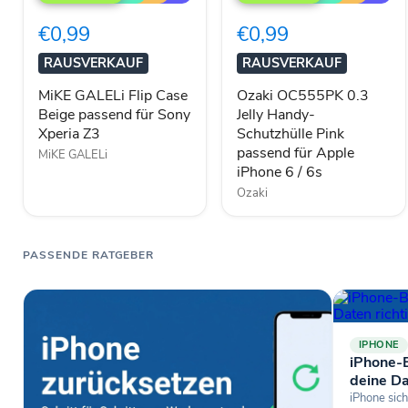
Flip
0.3
Case
Jelly
€0,99
€0,99
Beige
Handy-
passend
Schutzhülle
RAUSVERKAUF
RAUSVERKAUF
für
Pink
Sony
passend
MiKE GALELi Flip Case
Ozaki OC555PK 0.3
Xperia
für
Beige passend für Sony
Jelly Handy-
Z3
Apple
Xperia Z3
Schutzhülle Pink
iPhone
6
passend für Apple
MiKE GALELi
/
iPhone 6 / 6s
6s
Ozaki
PASSENDE RATGEBER
IPHONE
iPhone-B
deine Da
iPhone sich