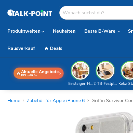
Produktwelten
Neuheiten
Beste B-Ware
S
Rausverkauf
🔥 Deals
Aktuelle Angebote
🔥
›
BIS −60 %
Einsteiger-Handy
2-TB-Festplatte
Kekz-St
Home
Zubehör für Apple iPhone 6
Griffin Survivor Co