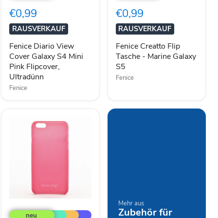
Cover
Tasche
€0,99
€0,99
Galaxy
-
S4
Marine
RAUSVERKAUF
RAUSVERKAUF
Mini
Galaxy
Pink
S5
Fenice Diario View
Fenice Creatto Flip
Flipcover,
Cover Galaxy S4 Mini
Tasche - Marine Galaxy
Ultradünn
Pink Flipcover,
S5
Ultradünn
Fenice
Fenice
Happy
Mehr aus
Zubehör für
Plugs