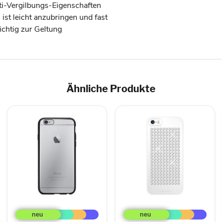
ti-Vergilbungs-Eigenschaften
st leicht anzubringen und fast
ichtig zur Geltung
Ähnliche Produkte
Griffin
Diamonds
Reveal
Rock
Schutzhülle
Cover