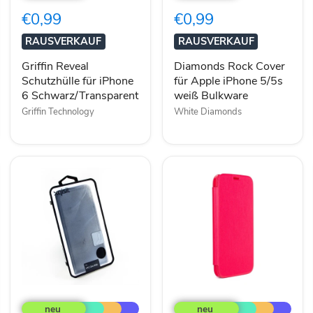
für
für
€0,99
€0,99
iPhone
Apple
6
iPhone
RAUSVERKAUF
RAUSVERKAUF
Schwarz/Transparent
5/5s
weiß
Griffin Reveal
Diamonds Rock Cover
Bulkware
Schutzhülle für iPhone
für Apple iPhone 5/5s
6 Schwarz/Transparent
weiß Bulkware
Griffin Technology
White Diamonds
Xqisit
XQISIT
HTC
Rana