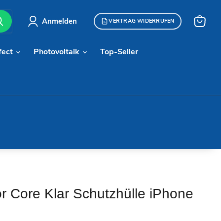
Anmelden
VERTRAG WIDERRUFEN
Warenk
anzeige
fect
Photovoltaik
Top-Seller
vor Core Klar Schutzhülle iPhone