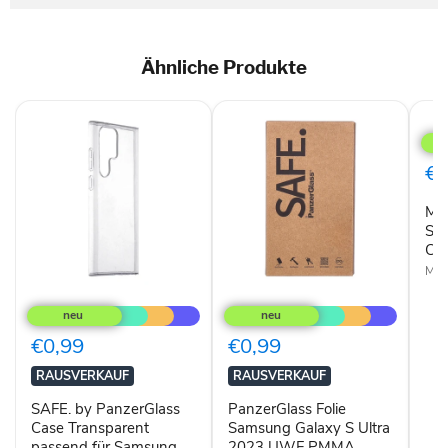
Ähnliche Produkte
Muv
Sam
Gala
S23
€0
Ultr
5G
Mu
Sili
Cas
S23
Tran
Cas
Muv
SAFE.
PanzerGlass
by
Folie
PanzerGlass
Samsung
Case
Galaxy
€0,99
€0,99
Transparent
S
passend
Ultra
RAUSVERKAUF
RAUSVERKAUF
für
2023
Samsung
UWF
SAFE. by PanzerGlass
PanzerGlass Folie
Galaxy
PMMA
Case Transparent
Samsung Galaxy S Ultra
S23
passend für Samsung
2023 UWF PMMA