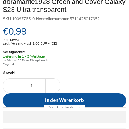
dbramante1928 Greenland Cover Galaxy
S23 Ultra transparent
SKU
10097765-0
Herstellernummer
5711428017352
Aktueller Preis
€0,99
inkl. MwSt.
zzgl. Versand - vsl. 1,80
EUR
- (DE)
Verfügbarkeit:
Verfügbar
Lieferung in 1 - 3 Werktagen
-
natürlich mit 30 Tagen Rückgaberecht
#lagernd
Anzahl
In den Warenkorb