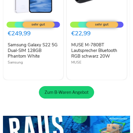
Samsung
MUSE
Galaxy
M-
S22
780BT
5G
Lautsprecher
€249,99
€22,99
Dual-
Bluetooth
SIM
RGB
Samsung Galaxy S22 5G
MUSE M-780BT
128GB
schwarz
Phantom
Dual-SIM 128GB
20W
Lautsprecher Bluetooth
White
Phantom White
RGB schwarz 20W
Samsung
MUSE
Zum B-Waren Angebot