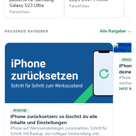
Ultra
Galaxy S23 Ultra
PanzerGlass
PanzerGlass
Alle Ratgeber →
PASSENDE RATGEBER
IPHONE
iPhone-
deine D
iPhone si
wechselst
Jetzt le
IPHONE
iPhone zurücksetzen: so löschst du alle
Inhalte und Einstellungen
iPhone auf Werkseinstellungen zurücksetzen, Schritt für
Schritt. Mit Backup, der richtigen Vorbereitung und...