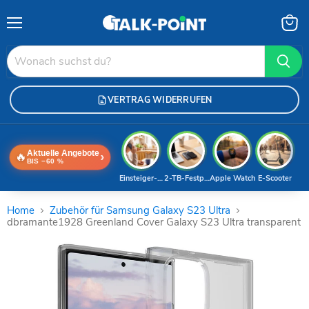
Menü
Waren
anzei
VERTRAG WIDERRUFEN
Aktuelle Angebote
🔥
›
BIS −60 %
Einsteiger-Handy
2-TB-Festplatte
Apple Watch
E-Scooter
Home
Zubehör für Samsung Galaxy S23 Ultra
dbramante1928 Greenland Cover Galaxy S23 Ultra transparent