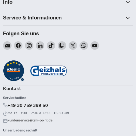
Info
Service & Informationen
Folgen Sie uns
Email
Finden
Finden
Finden
Finden
Finden
Finden
Finden
Finden
Talk-
Sie
Sie
Sie
Sie
Sie
Sie
Sie
Sie
Point
uns
uns
uns
uns
uns
uns
uns
uns
auf
auf
auf
auf
auf
auf
auf
auf
Facebook
Instagram
LinkedIn
TikTok
Twitch
X
WhatsApp
YouTube
Kontakt
Servicehotline
+49 30 759 399 50
Mo–Fr · 9:00–12:30 & 13:00–16:30 Uhr
kundenservice@talk-point.de
Unser Ladengeschäft