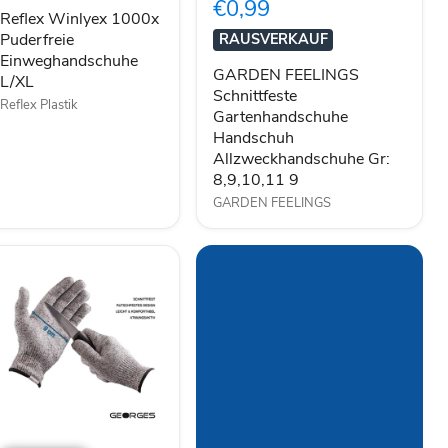
€0,99
Handschuh
Reflex Winlyex 1000x
Allzweckhandschuhe
Puderfreie
RAUSVERKAUF
Gr:
Einweghandschuhe
8,9,10,11
GARDEN FEELINGS
L/XL
9
Schnittfeste
Reflex Plastik
Gartenhandschuhe
Handschuh
Allzweckhandschuhe Gr:
8,9,10,11 9
GARDEN FEELINGS
TP