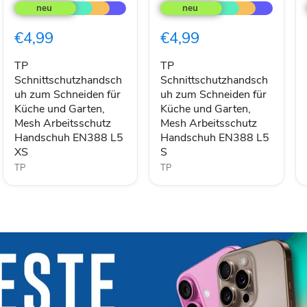
Schnittschutzhandschuh
Schnittschutzhandschuh
zum
zum
Schneiden
Schneiden
€4,99
€4,99
für
für
Küche
Küche
und
und
TP
TP
Garten,
Garten,
Schnittschutzhandsch
Schnittschutzhandsch
Mesh
Mesh
uh zum Schneiden für
uh zum Schneiden für
Arbeitsschutz
Arbeitsschutz
Küche und Garten,
Küche und Garten,
Handschuh
Handschuh
Mesh Arbeitsschutz
Mesh Arbeitsschutz
EN388
EN388
Handschuh EN388 L5
Handschuh EN388 L5
L5
L5
XS
S
XS
S
TP
TP