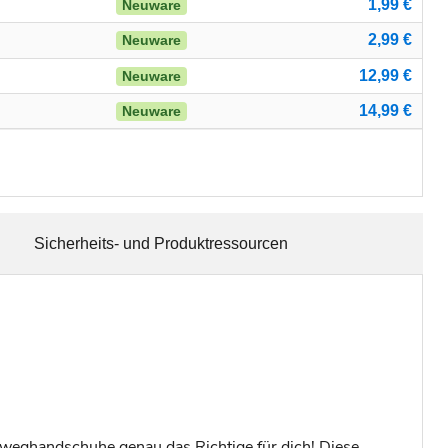
1,99 €
Neuware
2,99 €
Neuware
12,99 €
Neuware
14,99 €
Neuware
Sicherheits- und Produktressourcen
nweghandschuhe genau das Richtige für dich! Diese