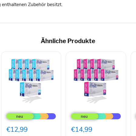
 enthaltenen Zubehör besitzt.
Ähnliche Produkte
Reflex
Reflex
Winlyex
Winlyex
1000x
1000x
Puderfreie
Puderfreie
€12,99
€14,99
Einweghandschuhe
Einweghandschuhe
M
S