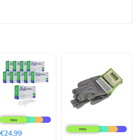
Reflex
Winlyex
GARDEN
1000x
FEELINGS
Puderfreie
Schnittfeste
€24,99
Einweghandschuhe
Gartenhandschuhe
L/XL