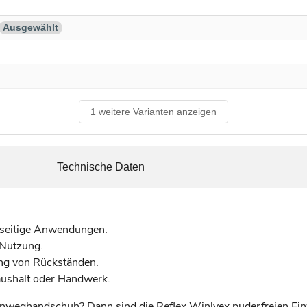
Ausgewählt
1 weitere Varianten anzeigen
Technische Daten
lseitige Anwendungen.
 Nutzung.
ung von Rückständen.
aushalt oder Handwerk.
Einweghandschuh? Dann sind die Reflex Winlyex puderfreien Ei