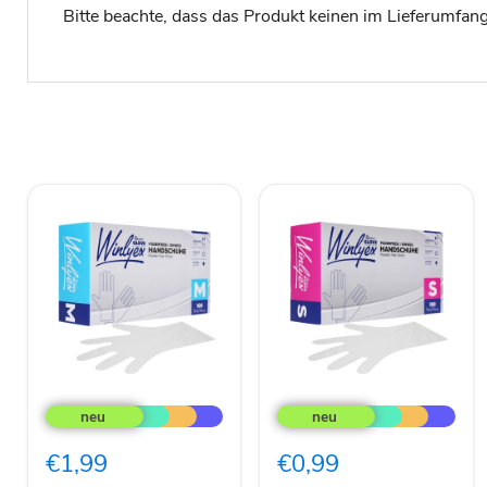
Bitte beachte, dass das Produkt keinen im Lieferumfang
Reflex
Reflex
Winlyex
Winlyex
100x
100x
Puderfreie
Puderfreie
€1,99
€0,99
Einweghandschuhe
Einweghandschuhe
M
S