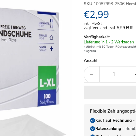
SKU
10087998-2506
Hers
Aktueller Pre
€2,99
inkl. MwSt.
zzgl. Versand - vsl. 5,99
EUR
Verfügbarkeit:
Verfügbar
Lieferung in 1 - 2 Werktagen
-
natürlich mit 30 Tagen Rückgaberecht
#lagernd
Anzahl
Flexible Zahlungsopt
Kauf auf Rechnung
- 
Ratenzahlung
- Bonit