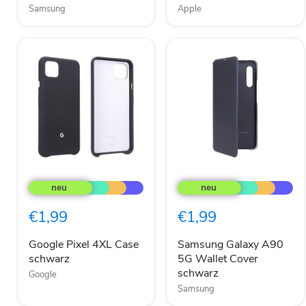
Samsung
Apple
Google
Samsung
Pixel
Galaxy
4XL
A90
Case
5G
€1,99
€1,99
schwarz
Wallet
Cover
schwarz
Google Pixel 4XL Case
Samsung Galaxy A90
schwarz
5G Wallet Cover
schwarz
Google
Samsung