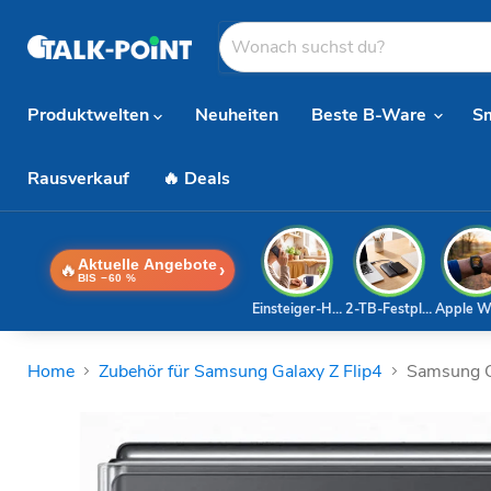
Produktwelten
Neuheiten
Beste B-Ware
S
Rausverkauf
🔥 Deals
Aktuelle Angebote
🔥
›
BIS −60 %
Einsteiger-Handy
2-TB-Festplatte
Apple W
Home
Zubehör für Samsung Galaxy Z Flip4
Samsung Cl