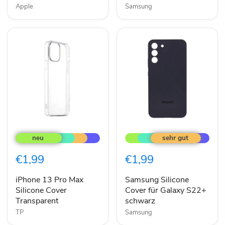
Apple
Samsung
iPhone
Samsung
13
Silicone
Pro
Cover
Max
für
€1,99
€1,99
Silicone
Galaxy
Cover
S22+
Transparent
schwarz
iPhone 13 Pro Max
Samsung Silicone
Silicone Cover
Cover für Galaxy S22+
Transparent
schwarz
TP
Samsung