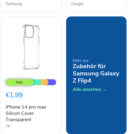
Schwarz
Samsung
Google
Mehr aus
Zubehör für
Samsung Galaxy
iPhone
14
Z Flip4
pro
Alle ansehen →
max
€1,99
Silicon
Cover
Transparent
iPhone 14 pro max
Silicon Cover
Transparent
TP