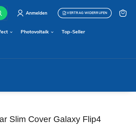
Anmelden
VERTRAG WIDERRUFEN
Warenk
anzeige
fect
Photovoltaik
Top-Seller
r Slim Cover Galaxy Flip4