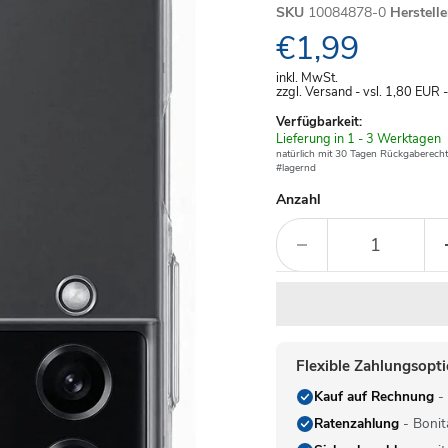
SKU
10084878-0
Herstell
Aktueller Pre
€1,99
inkl. MwSt.
zzgl. Versand - vsl. 1,80
EUR
Verfügbarkeit:
Verfügbar
Lieferung in 1 - 3 Werktagen
-
natürlich mit 30 Tagen Rückgaberecht
#lagernd
Anzahl
Flexible Zahlungsopt
Kauf auf Rechnung
- 
Ratenzahlung
- Bonit