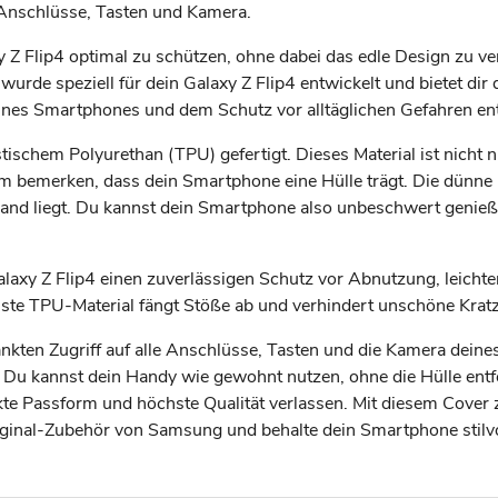
 Anschlüsse, Tasten und Kamera.
 Z Flip4 optimal zu schützen, ohne dabei das edle Design zu v
wurde speziell für dein Galaxy Z Flip4 entwickelt und bietet di
nes Smartphones und dem Schutz vor alltäglichen Gefahren en
ischem Polyurethan (TPU) gefertigt. Dieses Material ist nicht 
 bemerken, dass dein Smartphone eine Hülle trägt. Die dünne B
Hand liegt. Du kannst dein Smartphone also unbeschwert geni
 Galaxy Z Flip4 einen zuverlässigen Schutz vor Abnutzung, leic
ste TPU-Material fängt Stöße ab und verhindert unschöne Kratz
ten Zugriff auf alle Anschlüsse, Tasten und die Kamera deines 
u kannst dein Handy wie gewohnt nutzen, ohne die Hülle entfer
te Passform und höchste Qualität verlassen. Mit diesem Cover z
iginal-Zubehör von Samsung und behalte dein Smartphone stilvo