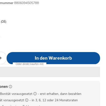
ernummer
8806094505788
is
- (DE)
In den Warenkorb
ionen
Bonität vorausgesetzt
- erst erhalten, dann bezahlen
ät vorausgesetzt
- in 3, 6, 12 oder 24 Monatsraten