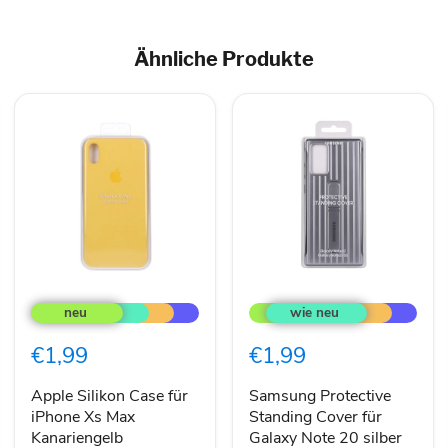
Ähnliche Produkte
Apple
Samsung
Silikon
Protective
Case
Standing
für
Cover
€1,99
€1,99
iPhone
für
Xs
Galaxy
Max
Note
Apple Silikon Case für
Samsung Protective
Kanariengelb
20
iPhone Xs Max
Standing Cover für
silber
Kanariengelb
Galaxy Note 20 silber