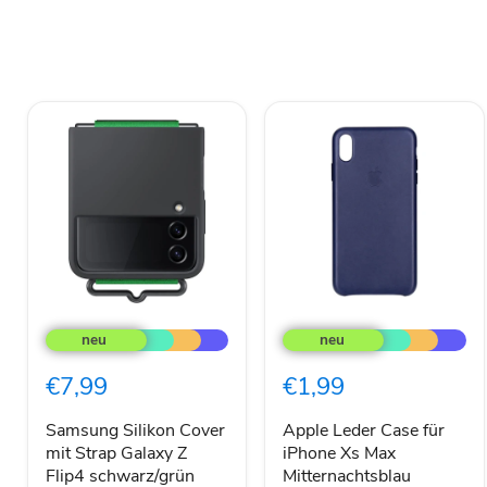
Samsung
Apple
Silikon
Leder
Cover
Case
mit
für
€7,99
€1,99
Strap
iPhone
Galaxy
Xs
Z
Max
Samsung Silikon Cover
Apple Leder Case für
Flip4
Mitternachtsblau
mit Strap Galaxy Z
iPhone Xs Max
schwarz/grün
Flip4 schwarz/grün
Mitternachtsblau