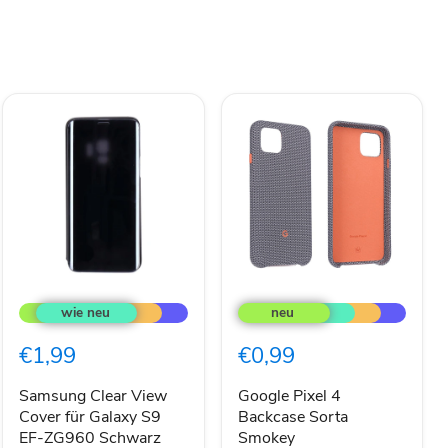
Samsung
Google
Clear
Pixel
View
4
Cover
Backcase
€1,99
€0,99
für
Sorta
Galaxy
Smokey
S9
Samsung Clear View
Google Pixel 4
EF-
Cover für Galaxy S9
Backcase Sorta
ZG960
EF-ZG960 Schwarz
Smokey