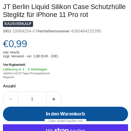
JT Berlin Liquid Silikon Case Schutzhülle
Steglitz für iPhone 11 Pro rot
RAUSVERKAUF
SKU
10084254-0
Herstellernummer
4260464225395
Aktueller Preis
€0,99
inkl. MwSt.
zzgl. Versand - vsl. 1,80
EUR
- (DE)
Verfügbarkeit:
Verfügbar
Lieferung in 1 - 3 Werktagen
-
natürlich mit 30 Tagen Rückgaberecht
#lagernd
Anzahl
In den Warenkorb