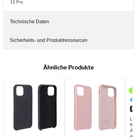
11 Pro.
Technische Daten
Sicherheits- und Produktressourcen
Ähnliche Produkte
LAU
EX
Hüll
für
€0
iPh
11
RA
Pro
Alu
LA
gun
für
Al
JT
JT
gu