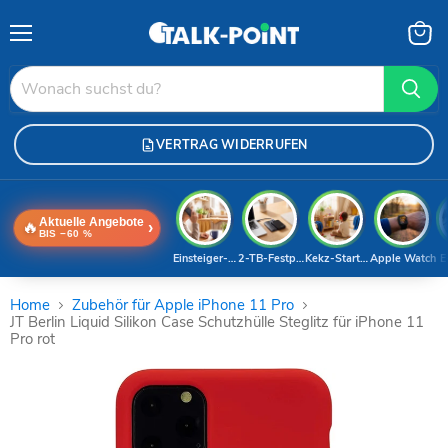
Menü
Waren
anzei
VERTRAG WIDERRUFEN
Aktuelle Angebote
🔥
›
BIS −60 %
Einsteiger-Handy
2-TB-Festplatte
Kekz-Starterset
Apple Watch
E
Home
Zubehör für Apple iPhone 11 Pro
JT Berlin Liquid Silikon Case Schutzhülle Steglitz für iPhone 11
Pro rot