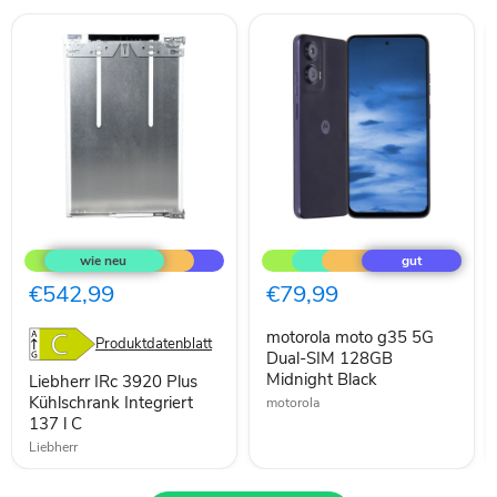
Liebherr
motorola
IRc
moto
3920
g35
Plus
5G
€542,99
€79,99
Kühlschrank
Dual-
Integriert
SIM
motorola moto g35 5G
137
128GB
Produktdatenblatt
l
Midnight
Dual-SIM 128GB
C
Black
Midnight Black
Liebherr IRc 3920 Plus
Kühlschrank Integriert
motorola
137 l C
Liebherr