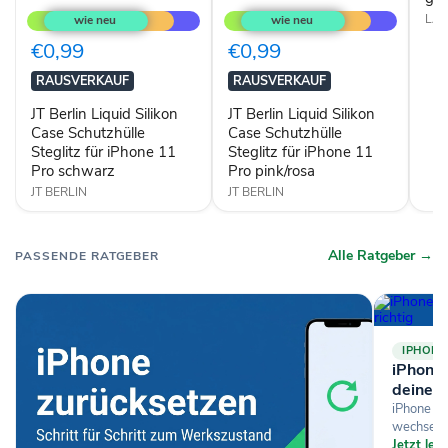
Berlin
Berlin
LA
Liquid
Liquid
Silikon
Silikon
€0,99
€0,99
Case
Case
Schutzhülle
Schutzhülle
RAUSVERKAUF
RAUSVERKAUF
Steglitz
Steglitz
für
für
JT Berlin Liquid Silikon
JT Berlin Liquid Silikon
iPhone
iPhone
Case Schutzhülle
Case Schutzhülle
11
11
Steglitz für iPhone 11
Steglitz für iPhone 11
Pro
Pro
Pro schwarz
Pro pink/rosa
schwarz
pink/rosa
JT BERLIN
JT BERLIN
Alle Ratgeber →
PASSENDE RATGEBER
IPHONE
iPhone-
deine D
iPhone si
wechselst
Jetzt le