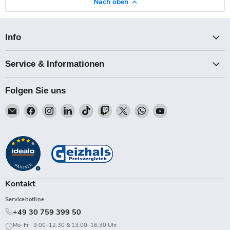
Nach oben
Info
Service & Informationen
Folgen Sie uns
Email
Finden
Finden
Finden
Finden
Finden
Finden
Finden
Finden
Talk-
Sie
Sie
Sie
Sie
Sie
Sie
Sie
Sie
Point
uns
uns
uns
uns
uns
uns
uns
uns
auf
auf
auf
auf
auf
auf
auf
auf
Facebook
Instagram
LinkedIn
TikTok
Twitch
X
WhatsApp
YouTube
Kontakt
Servicehotline
+49 30 759 399 50
Mo–Fr · 9:00–12:30 & 13:00–16:30 Uhr