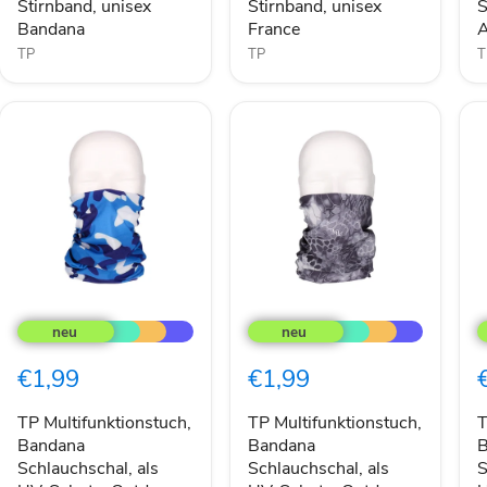
Stirnband, unisex
Stirnband, unisex
S
Bandana
France
A
Bandana
France
A
TP
TP
T
TP
TP
T
Multifunktionstuch,
Multifunktionstuch,
M
Bandana
Bandana
B
Schlauchschal,
Schlauchschal,
S
€1,99
€1,99
als
als
a
UV-
UV-
U
Schutz,
Schutz,
S
TP Multifunktionstuch,
TP Multifunktionstuch,
T
Outdoor
Outdoor
O
Bandana
Bandana
B
Halstuch
Halstuch
H
Schlauchschal, als
Schlauchschal, als
S
oder
oder
o