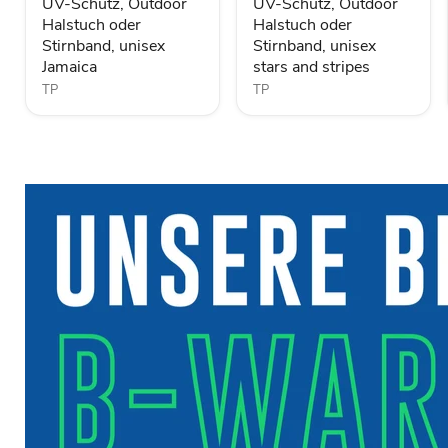
UV-Schutz, Outdoor
UV-Schutz, Outdoor
Stirnband,
Stirnband,
Halstuch oder
Halstuch oder
unisex
unisex
Stirnband, unisex
Stirnband, unisex
Jamaica
stars
and
Jamaica
stars and stripes
stripes
TP
TP