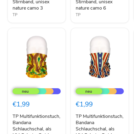
Stirnband, unisex
Stirnband, unisex
nature
nature
camo
camo
nature camo 3
nature camo 6
3
6
TP
TP
TP
TP
Multifunktionstuch,
Multifunktionstuch,
Bandana
Bandana
Schlauchschal,
Schlauchschal,
€1,99
€1,99
als
als
UV-
UV-
Schutz,
Schutz,
TP Multifunktionstuch,
TP Multifunktionstuch,
Outdoor
Outdoor
Bandana
Bandana
Halstuch
Halstuch
Schlauchschal, als
Schlauchschal, als
oder
oder