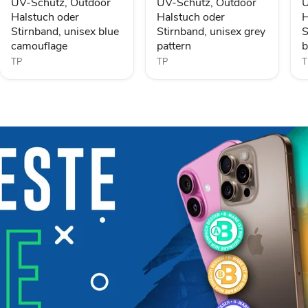
UV-Schutz, Outdoor
UV-Schutz, Outdoor
U
Stirnband,
Stirnband,
S
Halstuch oder
Halstuch oder
H
unisex
unisex
u
Stirnband, unisex blue
Stirnband, unisex grey
S
blue
grey
b
camouflage
pattern
p
camouflage
pattern
b
TP
TP
T