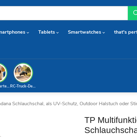
martphones
Tablets
Smartwatches
that's per
arterset
RC-Truck-Deal
ndana Schlauchschal, als UV-Schutz, Outdoor Halstuch oder Stir
TP Multifunk
Schlauchscha