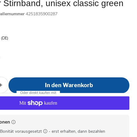
 Stirnband, unisex classic green
tellernummer
4251835900287
is
- (DE)
In den Warenkorb
ionen
Bonität vorausgesetzt
- erst erhalten, dann bezahlen