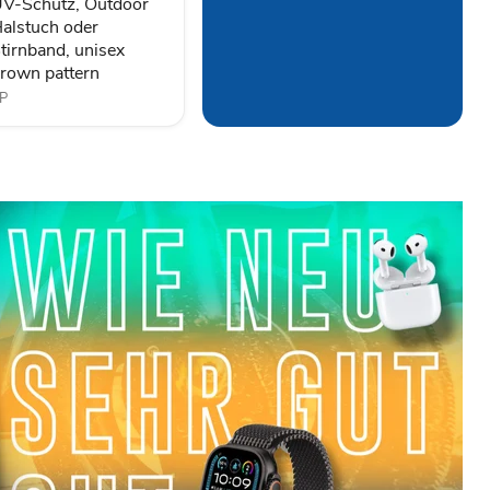
V-Schutz, Outdoor
tirnband,
alstuch oder
nisex
tirnband, unisex
rown
attern
rown pattern
P