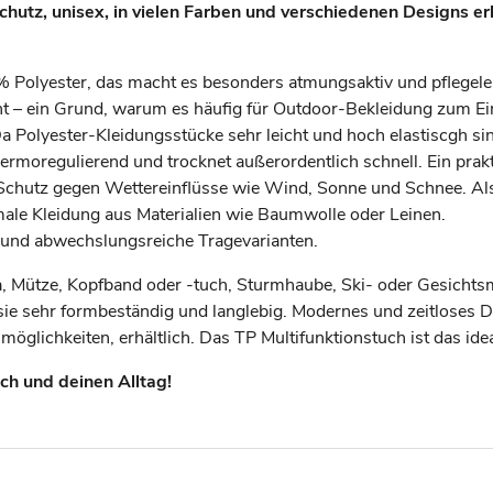
tz, unisex, in vielen Farben und verschiedenen Designs erh
 Polyester, das macht es besonders atmungsaktiv und pflegelei
t – ein Grund, warum es häufig für Outdoor-Bekleidung zum Ei
Da Polyester-Kleidungsstücke sehr leicht und hoch elastiscgh si
ermoregulierend und trocknet außerordentlich schnell. Ein prakt
 Schutz gegen Wettereinflüsse wie Wind, Sonne und Schnee. Al
rmale Kleidung aus Materialien wie Baumwolle oder Leinen.
e und abwechslungsreiche Tragevarianten.
na, Mütze, Kopfband oder -tuch, Sturmhaube, Ski- oder Gesichts
sie sehr formbeständig und langlebig. Modernes und zeitloses D
öglichkeiten, erhältlich. Das TP Multifunktionstuch ist das idea
ich und deinen Alltag!