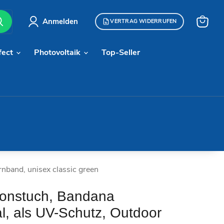
Anmelden
VERTRAG WIDERRUFEN
Warenk
anzeige
fect
Photovoltaik
Top-Seller
nband, unisex classic green
tionstuch, Bandana
l, als UV-Schutz, Outdoor