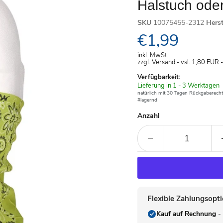
Halstuch oder
SKU
10075455-2312
Hers
Aktueller Pre
€1,99
inkl. MwSt.
zzgl. Versand - vsl. 1,80
EUR
Verfügbarkeit:
Verfügbar
Lieferung in 1 - 3 Werktagen
-
natürlich mit 30 Tagen Rückgaberecht
#lagernd
Anzahl
Flexible Zahlungsopt
Kauf auf Rechnung
- 