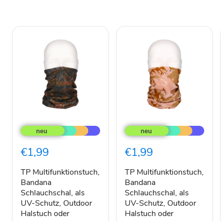
TP
TP
Multifunktionstuch,
Multifunktionstuch,
Bandana
Bandana
Schlauchschal,
Schlauchschal,
€1,99
€1,99
als
als
UV-
UV-
Schutz,
Schutz,
TP Multifunktionstuch,
TP Multifunktionstuch,
Outdoor
Outdoor
Bandana
Bandana
Halstuch
Halstuch
Schlauchschal, als
Schlauchschal, als
oder
oder
UV-Schutz, Outdoor
UV-Schutz, Outdoor
Stirnband,
Stirnband,
Halstuch oder
Halstuch oder
unisex
unisex