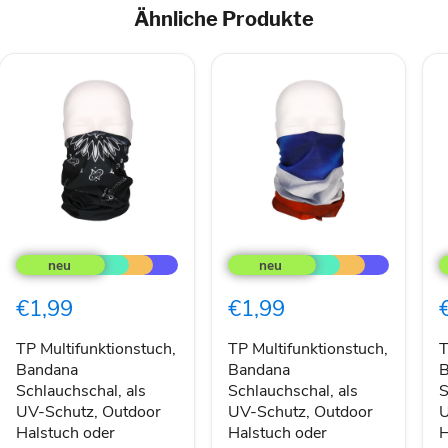
Ähnliche Produkte
TP
TP
T
Multifunktionstuch,
Multifunktionstuch,
M
Bandana
Bandana
B
Schlauchschal,
Schlauchschal,
S
€1,99
€1,99
als
als
a
UV-
UV-
U
Schutz,
Schutz,
S
TP Multifunktionstuch,
TP Multifunktionstuch,
T
Outdoor
Outdoor
O
Bandana
Bandana
B
Halstuch
Halstuch
H
Schlauchschal, als
Schlauchschal, als
S
oder
oder
o
UV-Schutz, Outdoor
UV-Schutz, Outdoor
U
Stirnband,
Stirnband,
S
Halstuch oder
Halstuch oder
H
unisex
unisex
u