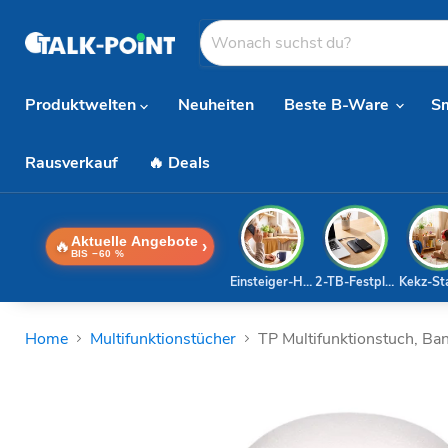
Produktwelten
Neuheiten
Beste B-Ware
S
Rausverkauf
🔥 Deals
Aktuelle Angebote
🔥
›
BIS −60 %
Einsteiger-Handy
2-TB-Festplatte
Kekz-St
Home
Multifunktionstücher
TP Multifunktionstuch, Ba