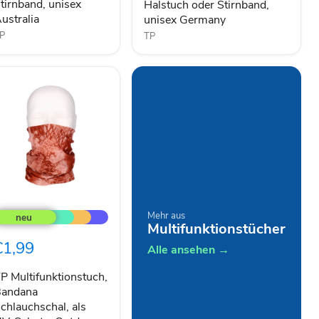
tirnband, unisex
Halstuch oder Stirnband,
ustralia
Stirnband,
ustralia
unisex Germany
unisex
Germany
P
TP
P
ultifunktionstuch,
Mehr aus
andana
Multifunktionstücher
chlauchschal,
€1,99
ls
Alle ansehen →
V-
chutz,
P Multifunktionstuch,
utdoor
andana
alstuch
chlauchschal, als
der