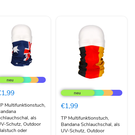
P
ultifunktionstuch,
andana
TP
chlauchschal,
Multifunktionstuch,
€1,99
ls
Bandana
V-
Schlauchschal,
chutz,
€1,99
P Multifunktionstuch,
als
utdoor
andana
UV-
alstuch
Schutz,
chlauchschal, als
TP Multifunktionstuch,
der
Outdoor
V-Schutz, Outdoor
Bandana Schlauchschal, als
tirnband,
Halstuch
alstuch oder
UV-Schutz, Outdoor
nisex
oder