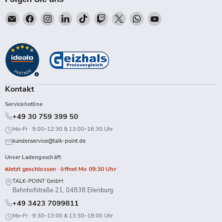
Email
Finden
Finden
Finden
Finden
Finden
Finden
Finden
Finden
Talk-
Sie
Sie
Sie
Sie
Sie
Sie
Sie
Sie
Point
uns
uns
uns
uns
uns
uns
uns
uns
auf
auf
auf
auf
auf
auf
auf
auf
Facebook
Instagram
LinkedIn
TikTok
Twitch
X
WhatsApp
YouTube
Kontakt
Servicehotline
+49 30 759 399 50
Mo–Fr · 9:00–12:30 & 13:00–16:30 Uhr
kundenservice@talk-point.de
Unser Ladengeschäft
Jetzt geschlossen · öffnet Mo 09:30 Uhr
TALK-POINT GmbH
Bahnhofstraße 21, 04838 Eilenburg
+49 3423 7099811
Mo–Fr · 9:30–13:00 & 13:30–18:00 Uhr