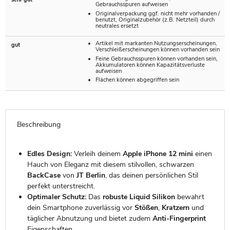
Gebrauchsspuren aufweisen
Originalverpackung ggf. nicht mehr vorhanden /
benutzt, Originalzubehör (z.B. Netzteil) durch
neutrales ersetzt
Artikel mit markanten Nutzungserscheinungen,
gut
Verschleißerscheinungen können vorhanden sein
Feine Gebrauchsspuren können vorhanden sein,
Akkumulatoren können Kapazitätsverluste
aufweisen
Flächen können abgegriffen sein
Beschreibung
Edles Design:
Verleih deinem
Apple iPhone 12 mini
einen
Hauch von Eleganz mit diesem stilvollen, schwarzen
BackCase
von
JT Berlin
, das deinen persönlichen Stil
perfekt unterstreicht.
Optimaler Schutz:
Das
robuste Liquid Silikon
bewahrt
dein Smartphone zuverlässig vor
Stößen
,
Kratzern
und
täglicher Abnutzung und bietet zudem
Anti-Fingerprint
Eigenschaften.