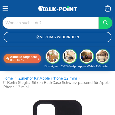
Menü
Waren
anzei
VERTRAG WIDERRUFEN
Aktuelle Angebote
🔥
›
BIS −60 %
Einsteiger-Handy
2-TB-Festplatte
Apple Watch
E-Scooter
Home
Zubehör für Apple iPhone 12 mini
JT Berlin Steglitz Silikon BackCase Schwarz passend für Apple
iPhone 12 mini