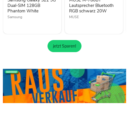
Samsung Galaxy S22 5G
MUSE M-780BT
128GB
schwarz
Phantom
Dual-SIM 128GB
20W
Lautsprecher Bluetooth
White
Phantom White
RGB schwarz 20W
Samsung
MUSE
jetzt Sparen!