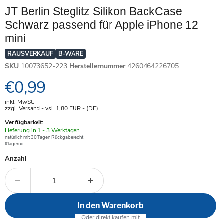
JT Berlin Steglitz Silikon BackCase
Schwarz passend für Apple iPhone 12
mini
RAUSVERKAUF
B-WARE
SKU
10073652-223
Herstellernummer
4260464226705
Aktueller Preis
€0,99
inkl. MwSt.
zzgl. Versand - vsl. 1,80
EUR
- (DE)
Verfügbarkeit:
Verfügbar
Lieferung in 1 - 3 Werktagen
-
natürlich mit 30 Tagen Rückgaberecht
#lagernd
Anzahl
In den Warenkorb