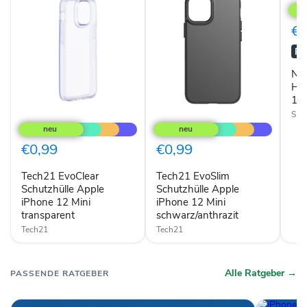
Neck
Cas
Han
€0
für
iPh
RA
12
mini
NO
Han
12 
Tech21
Tech21
Syst
EvoClear
EvoSlim
Schutzhülle
Schutzhülle
Apple
Apple
€0,99
€0,99
iPhone
iPhone
12
12
Tech21 EvoClear
Tech21 EvoSlim
Mini
Mini
transparent
Schutzhülle Apple
schwarz/anthrazit
Schutzhülle Apple
iPhone 12 Mini
iPhone 12 Mini
transparent
schwarz/anthrazit
Tech21
Tech21
Alle Ratgeber →
PASSENDE RATGEBER