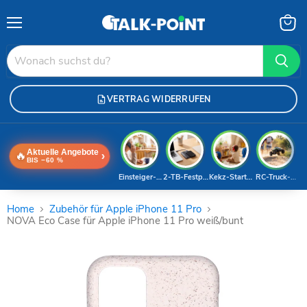
Menü
Waren
anzei
VERTRAG WIDERRUFEN
Aktuelle Angebote
🔥
›
BIS −60 %
Einsteiger-Handy
2-TB-Festplatte
Kekz-Starterset
RC-Truck-Dea
Home
Zubehör für Apple iPhone 11 Pro
NOVA Eco Case für Apple iPhone 11 Pro weiß/bunt