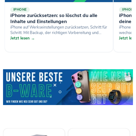
IPHONE
IPHONE
iPhone zurücksetzen: so löschst du alle
iPhone-
Inhalte und Einstellungen
deine D
iPhone auf Werkseinstellungen zurücksetzen, Schritt für
iPhone si
Schritt. Mit Backup, der richtigen Vorbereitung und...
wechselst
Jetzt lesen →
Jetzt le