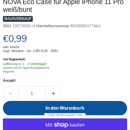
NOVA Eco Case für Apple iPhone 11 Pro
weiß/bunt
RAUSVERKAUF
SKU
10073600-0
Herstellernummer
8018080377464
Aktueller Preis
€0,99
inkl. MwSt.
zzgl. Versand - vsl. 1,80
EUR
- (DE)
Verfügbarkeit:
Verfügbar
Lieferung in 1 - 3 Werktagen
-
natürlich mit 30 Tagen Rückgaberecht
#lagernd
Anzahl
In den Warenkorb