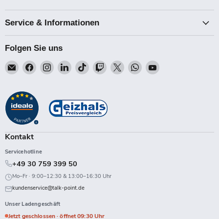
Service & Informationen
Folgen Sie uns
Email
Finden
Finden
Finden
Finden
Finden
Finden
Finden
Finden
Talk-
Sie
Sie
Sie
Sie
Sie
Sie
Sie
Sie
Point
uns
uns
uns
uns
uns
uns
uns
uns
auf
auf
auf
auf
auf
auf
auf
auf
Facebook
Instagram
LinkedIn
TikTok
Twitch
X
WhatsApp
YouTube
Kontakt
Servicehotline
+49 30 759 399 50
Mo–Fr · 9:00–12:30 & 13:00–16:30 Uhr
kundenservice@talk-point.de
Unser Ladengeschäft
Jetzt geschlossen · öffnet 09:30 Uhr