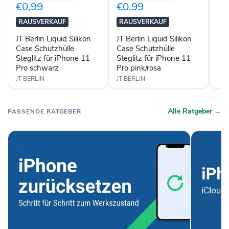
Silikon
Silikon
€0,99
€0,99
Case
Case
Schutzhülle
Schutzhülle
RAUSVERKAUF
RAUSVERKAUF
Steglitz
Steglitz
für
für
JT Berlin Liquid Silikon
JT Berlin Liquid Silikon
iPhone
iPhone
Case Schutzhülle
Case Schutzhülle
11
11
Steglitz für iPhone 11
Steglitz für iPhone 11
Pro
Pro
Pro schwarz
Pro pink/rosa
schwarz
pink/rosa
JT BERLIN
JT BERLIN
Alle Ratgeber →
PASSENDE RATGEBER