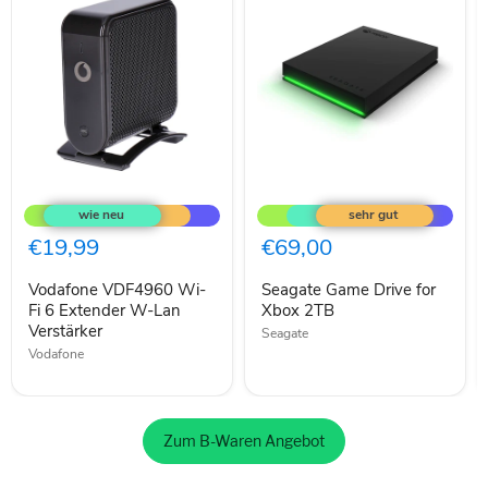
Vodafone
Seagate
VDF4960
Game
Wi-
Drive
Fi
for
€19,99
€69,00
6
Xbox
Extender
2TB
Vodafone VDF4960 Wi-
Seagate Game Drive for
W-
Lan
Fi 6 Extender W-Lan
Xbox 2TB
Verstärker
Verstärker
Seagate
Vodafone
Zum B-Waren Angebot