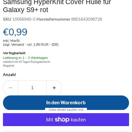
Samsung HyperKnit Cover Hülle für
Galaxy S9+ rot
SKU
10066940-0
Herstellernummer
8801643098728
Aktueller Preis
€0,99
inkl. MwSt.
zzgl. Versand - vsl. 1,80
EUR
- (DE)
Verfügbarkeit:
Verfügbar
Lieferung in 1 - 3 Werktagen
-
natürlich mit 30 Tagen Rückgaberecht
#lagernd
Anzahl
In den Warenkorb