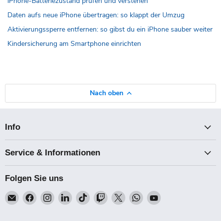
iPhone-Batteriezustand prüfen und verstehen
Daten aufs neue iPhone übertragen: so klappt der Umzug
Aktivierungssperre entfernen: so gibst du ein iPhone sauber weiter
Kindersicherung am Smartphone einrichten
Nach oben
Info
Service & Informationen
Folgen Sie uns
Email
Finden
Finden
Finden
Finden
Finden
Finden
Finden
Finden
Talk-
Sie
Sie
Sie
Sie
Sie
Sie
Sie
Sie
Point
uns
uns
uns
uns
uns
uns
uns
uns