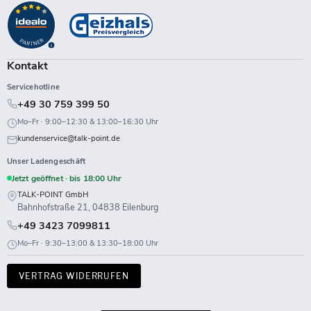
auf
auf
auf
auf
auf
auf
auf
auf
Facebook
Instagram
LinkedIn
TikTok
Twitch
X
WhatsApp
YouTube
Kontakt
Servicehotline
+49 30 759 399 50
Mo–Fr · 9:00–12:30 & 13:00–16:30 Uhr
kundenservice@talk-point.de
Unser Ladengeschäft
Jetzt geöffnet · bis 18:00 Uhr
TALK-POINT GmbH
Bahnhofstraße 21, 04838 Eilenburg
+49 3423 7099811
Mo–Fr · 9:30–13:00 & 13:30–18:00 Uhr
VERTRAG WIDERRUFEN