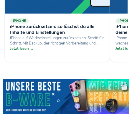
IPHONE
IPHONE
iPhone zurücksetzen: so löschst du alle
iPhone-
Inhalte und Einstellungen
deine D
iPhone auf Werkseinstellungen zurücksetzen, Schritt für
iPhone si
Schritt. Mit Backup, der richtigen Vorbereitung und...
wechselst
Jetzt lesen →
Jetzt le