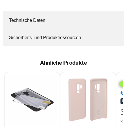
Technische Daten
Sicherheits- und Produktressourcen
Ähnliche Produkte
Xqis
Flex
Cas
für
€0
Gala
S9
RA
Tran
Xqi
Gal
XQI
SoSkild
JT