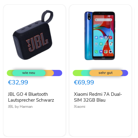
JBL
Xiaomi
GO
Redmi
4
7A
Bluetooth
Dual-
€32,99
€69,99
Lautsprecher
SIM
Schwarz
32GB
JBL GO 4 Bluetooth
Xiaomi Redmi 7A Dual-
Blau
Lautsprecher Schwarz
SIM 32GB Blau
JBL by Harman
Xiaomi