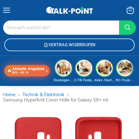
Menü
Waren
anzei
VERTRAG WIDERRUFEN
Aktuelle Angebote
🔥
›
BIS −60 %
Einsteiger-Handy
2-TB-Festplatte
Kekz-Starterset
RC-Truck-Dea
Home
Technik & Elektronik
Samsung HyperKnit Cover Hülle für Galaxy S9+ rot