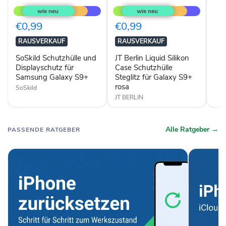
Schutzhülle
Berlin
und
Liquid
Displayschutz
Silikon
€0,99
€0,99
für
Case
Samsung
Schutzhülle
RAUSVERKAUF
RAUSVERKAUF
Galaxy
Steglitz
S9+
für
SoSkild Schutzhülle und
JT Berlin Liquid Silikon
Galaxy
Displayschutz für
Case Schutzhülle
S9+
Samsung Galaxy S9+
Steglitz für Galaxy S9+
rosa
rosa
SoSkild
JT BERLIN
Alle Ratgeber →
PASSENDE RATGEBER