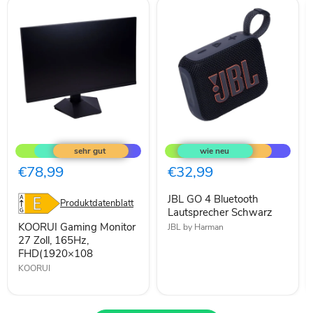
KOORUI
JBL
Gaming
GO
Monitor
4
27
Bluetooth
€78,99
€32,99
Zoll,
Lautsprecher
165Hz,
Schwarz
JBL GO 4 Bluetooth
FHD(1920×108
Produktdatenblatt
Lautsprecher Schwarz
KOORUI Gaming Monitor
JBL by Harman
27 Zoll, 165Hz,
FHD(1920×108
KOORUI