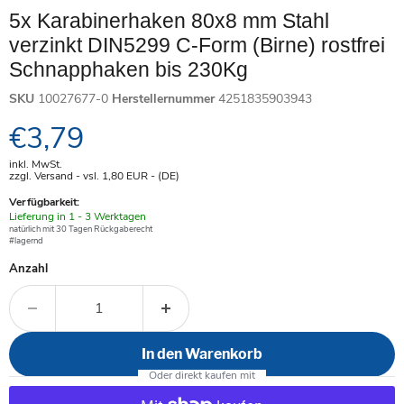
5x Karabinerhaken 80x8 mm Stahl
verzinkt DIN5299 C-Form (Birne) rostfrei
Schnapphaken bis 230Kg
SKU
10027677-0
Herstellernummer
4251835903943
Aktueller Preis
€3,79
inkl. MwSt.
zzgl. Versand - vsl. 1,80
EUR
- (DE)
Verfügbarkeit:
Verfügbar
Lieferung in 1 - 3 Werktagen
-
natürlich mit 30 Tagen Rückgaberecht
#lagernd
Anzahl
In den Warenkorb