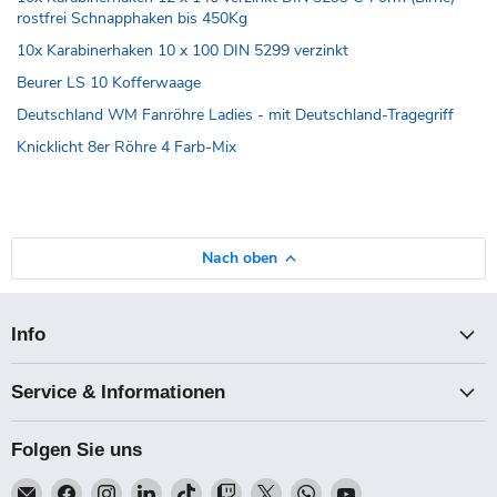
rostfrei Schnapphaken bis 450Kg
10x Karabinerhaken 10 x 100 DIN 5299 verzinkt
Beurer LS 10 Kofferwaage
Deutschland WM Fanröhre Ladies - mit Deutschland-Tragegriff
Knicklicht 8er Röhre 4 Farb-Mix
Nach oben
Info
Service & Informationen
Folgen Sie uns
Email
Finden
Finden
Finden
Finden
Finden
Finden
Finden
Finden