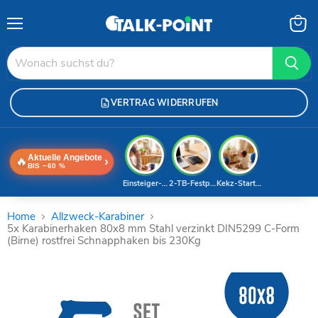
Menü
Waren
anzei
VERTRAG WIDERRUFEN
Aktuelle Angebote
🔥
›
BIS −60 %
Einsteiger-Handy
2-TB-Festplatte
Kekz-Starterset
Home
Allzweck-Karabiner
5x Karabinerhaken 80x8 mm Stahl verzinkt DIN5299 C-Form
(Birne) rostfrei Schnapphaken bis 230Kg