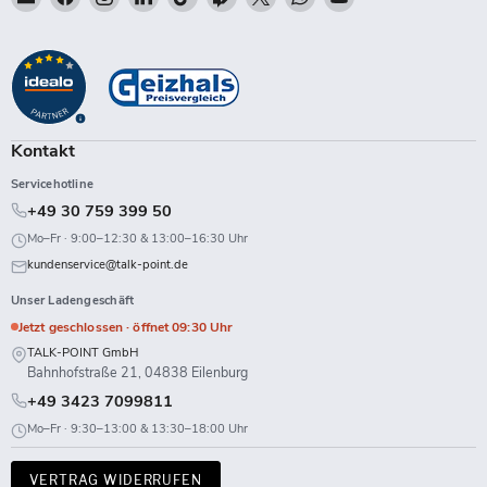
Talk-
Sie
Sie
Sie
Sie
Sie
Sie
Sie
Sie
Point
uns
uns
uns
uns
uns
uns
uns
uns
auf
auf
auf
auf
auf
auf
auf
auf
Facebook
Instagram
LinkedIn
TikTok
Twitch
X
WhatsApp
YouTube
Kontakt
Servicehotline
+49 30 759 399 50
Mo–Fr · 9:00–12:30 & 13:00–16:30 Uhr
kundenservice@talk-point.de
Unser Ladengeschäft
Jetzt geschlossen · öffnet 09:30 Uhr
TALK-POINT GmbH
Bahnhofstraße 21, 04838 Eilenburg
+49 3423 7099811
Mo–Fr · 9:30–13:00 & 13:30–18:00 Uhr
VERTRAG WIDERRUFEN