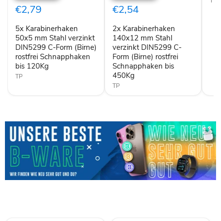
TP
mm
mm
€2,79
€2,54
Stahl
Stahl
verzinkt
verzinkt
5x Karabinerhaken
2x Karabinerhaken
DIN5299
DIN5299
C-
50x5 mm Stahl verzinkt
C-
140x12 mm Stahl
Form
Form
DIN5299 C-Form (Birne)
verzinkt DIN5299 C-
(Birne)
(Birne)
rostfrei Schnapphaken
Form (Birne) rostfrei
rostfrei
rostfrei
bis 120Kg
Schnapphaken bis
Schnapphaken
Schnapphaken
450Kg
bis
TP
bis
120Kg
450Kg
TP