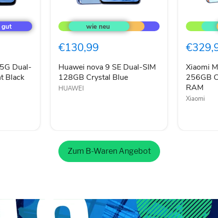
Huawei
Xiaomi
nova
Mi
9
11i
SE
5G
€130,99
€329,
Dual-
Dual-
SIM
SIM
128GB
256GB
 5G Dual-
Huawei nova 9 SE Dual-SIM
Xiaomi M
Crystal
Celestial
t Black
128GB Crystal Blue
256GB Ce
Blue
Silver
RAM
HUAWEI
8GB
Xiaomi
RAM
Zum B-Waren Angebot