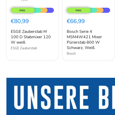
ESGE
Bosch
Zauberstab
Serie
M
4
100
MSM4W421
€80,99
€66,99
D
Mixer
Stabmixer
Pürierstab
120
800
ESGE Zauberstab M
Bosch Serie 4
W
W
100 D Stabmixer 120
MSM4W421 Mixer
weiß
Schwarz,
W weiß
Pürierstab 800 W
Weiß
Schwarz, Weiß
ESGE Zauberstab
Bosch