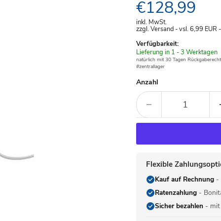
Aktueller Pre
€128,99
inkl. MwSt.
zzgl. Versand - vsl. 6,99
EUR
Verfügbarkeit:
Verfügbar
Lieferung in 1 - 3 Werktagen
-
natürlich mit 30 Tagen Rückgaberecht
#zentrallager
Anzahl
Flexible Zahlungsopt
Kauf auf Rechnung
- 
Ratenzahlung
- Bonit
Sicher bezahlen
- mit