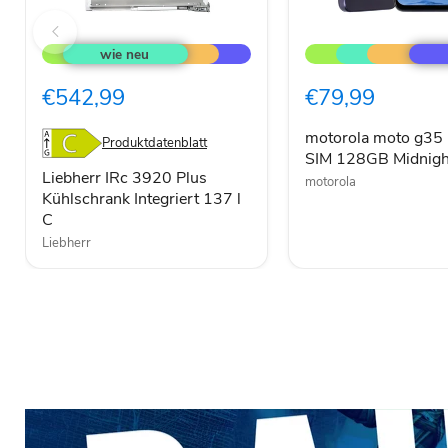
Liebherr
motorola
IRc
moto
3920
g35
Plus
5G
€542,99
€79,99
Kühlschrank
Dual-
Integriert
SIM
137
128GB
motorola moto g35
Produktdatenblatt
l
Midnight
SIM 128GB Midnigh
C
Black
Liebherr IRc 3920 Plus
motorola
Kühlschrank Integriert 137 l
C
Liebherr