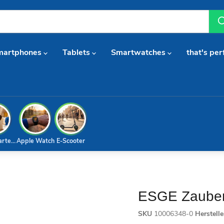
martphones
Tablets
Smartwatches
that's per
arterset
Apple Watch
E-Scooter
ESGE Zauber
SKU
10006348-0
Herstell