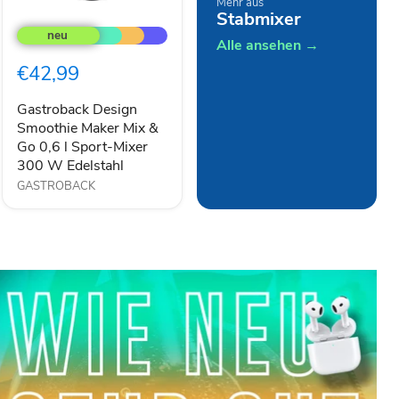
Mehr aus
Gastroback
Stabmixer
Design
Smoothie
Alle ansehen →
Maker
€42,99
Mix
&
Go
Gastroback Design
0,6
Smoothie Maker Mix &
l
Go 0,6 l Sport-Mixer
Sport-
300 W Edelstahl
Mixer
GASTROBACK
300
W
Edelstahl