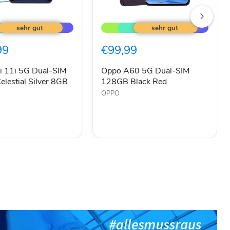
Oppo
A60
5G
Dual-
99
€99,99
SIM
128GB
Black
i 11i 5G Dual-SIM
Oppo A60 5G Dual-SIM
Red
lestial Silver 8GB
128GB Black Red
OPPO