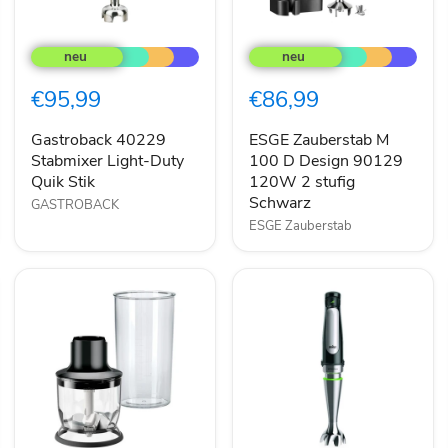
Gastroback
ESGE
40229
Zauberstab
Stabmixer
M
Light-
100
€95,99
€86,99
Duty
D
Quik
Design
Stik
90129
Gastroback 40229
ESGE Zauberstab M
120W
Stabmixer Light-Duty
100 D Design 90129
2
Quik Stik
120W 2 stufig
stufig
Schwarz
GASTROBACK
Schwarz
ESGE Zauberstab