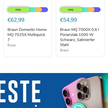
Braun
Braun
Domestic
MQ
Home
7000X
MQ
0,6
€62,99
€54,99
7025X
l
Multiquick
Pürierstab
7
1000
Braun Domestic Home
Braun MQ 7000X 0,6 l
W
MQ 7025X Multiquick
Pürierstab 1000 W
Schwarz,
7
Schwarz, Satinierter
Satinierter
Stahl
Braun
Stahl
Braun