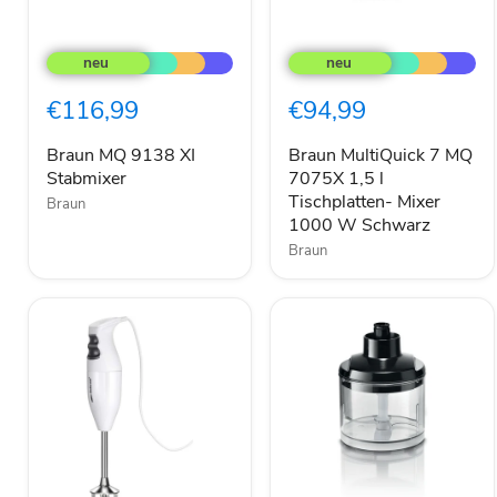
Braun
Braun
MQ
MultiQuick
9138
7
XI
MQ
€116,99
€94,99
Stabmixer
7075X
1,5
l
Braun MQ 9138 XI
Braun MultiQuick 7 MQ
Tischplatten-
Stabmixer
7075X 1,5 l
Mixer
Tischplatten- Mixer
Braun
1000
1000 W Schwarz
W
Braun
Schwarz