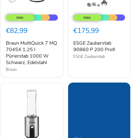
Braun
ESGE
MultiQuick
Zauberstab
7
90860
MQ
P
€82,99
€175,99
7045X
200
1,25
Profi
l
Braun MultiQuick 7 MQ
ESGE Zauberstab
Pürierstab
7045X 1,25 l
90860 P 200 Profi
1000
Pürierstab 1000 W
ESGE Zauberstab
W
Schwarz, Edelstahl
Schwarz,
Braun
Edelstahl