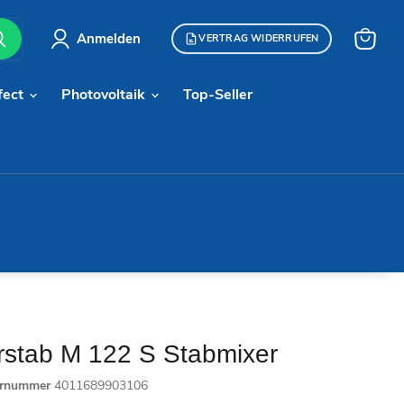
Anmelden
VERTRAG WIDERRUFEN
Warenk
anzeige
fect
Photovoltaik
Top-Seller
stab M 122 S Stabmixer
ernummer
4011689903106