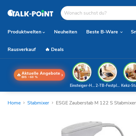
Produktwelten
Neuheiten
Beste B-Ware
S
Rausverkauf
🔥 Deals
Aktuelle Angebote
🔥
›
BIS −60 %
Einsteiger-Handy
2-TB-Festplatte
Kekz-St
Home
Stabmixer
ESGE Zauberstab M 122 S Stabmixer