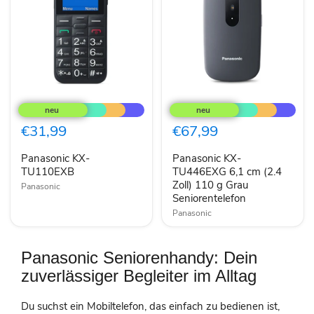
Panasonic
Panasonic
KX-
KX-
TU110EXB
TU446EXG
6,1
€31,99
€67,99
cm
(2.4
Panasonic KX-
Panasonic KX-
Zoll)
TU110EXB
110
TU446EXG 6,1 cm (2.4
g
Zoll) 110 g Grau
Panasonic
Grau
Seniorentelefon
Seniorentelefon
Panasonic
Panasonic Seniorenhandy: Dein
zuverlässiger Begleiter im Alltag
Du suchst ein Mobiltelefon, das einfach zu bedienen ist,