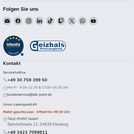
Folgen Sie uns
Email
Finden
Finden
Finden
Finden
Finden
Finden
Finden
Finden
Talk-
Sie
Sie
Sie
Sie
Sie
Sie
Sie
Sie
Point
uns
uns
uns
uns
uns
uns
uns
uns
auf
auf
auf
auf
auf
auf
auf
auf
Facebook
Instagram
LinkedIn
TikTok
Twitch
X
WhatsApp
YouTube
Kontakt
Servicehotline
+49 30 759 399 50
Mo–Fr · 9:00–12:30 & 13:00–16:30 Uhr
kundenservice@talk-point.de
Unser Ladengeschäft
Jetzt geschlossen · öffnet Mo 09:30 Uhr
TALK-POINT GmbH
Bahnhofstraße 21, 04838 Eilenburg
+49 3423 7099811