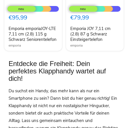
Emporia
Emporia
emporiaJOY-
JOY
LTE
7,11
7,11
cm
€95,99
€79,99
cm
(2.8)
(2.8)
87
Emporia emporiaJOY-LTE
Emporia JOY 7,11 cm
115
g
g
7,11 cm (2.8) 115 g
Schwarz
(2.8) 87 g Schwarz
Schwarz
Einsteigertelefon
Schwarz Seniorentelefon
Einsteigertelefon
Seniorentelefon
emporia
emporia
Entdecke die Freiheit: Dein
perfektes Klapphandy wartet auf
dich!
Du suchst ein Handy, das mehr kann als nur ein
Smartphone zu sein? Dann bist du hier genau richtig! Ein
Klapphandy ist nicht nur ein nostalgischer Hingucker,
sondern bietet dir auch praktische Vorteile für deinen
Alltag. Lass uns gemeinsam eintauchen und