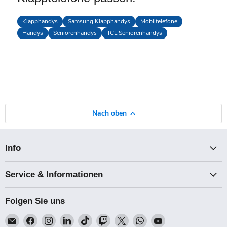
Klapphandys
Samsung Klapphandys
Mobiltelefone
Handys
Seniorenhandys
TCL Seniorenhandys
Nach oben
Info
Service & Informationen
Folgen Sie uns
Email
Finden
Finden
Finden
Finden
Finden
Finden
Finden
Finden