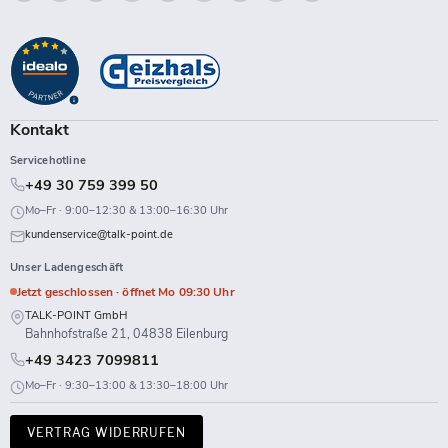
Talk-
Sie
Sie
Sie
Sie
Sie
Sie
Sie
Sie
Point
uns
uns
uns
uns
uns
uns
uns
uns
auf
auf
auf
auf
auf
auf
auf
auf
Facebook
Instagram
LinkedIn
TikTok
Twitch
X
WhatsApp
YouTube
Kontakt
Servicehotline
+49 30 759 399 50
Mo–Fr · 9:00–12:30 & 13:00–16:30 Uhr
kundenservice@talk-point.de
Unser Ladengeschäft
Jetzt geschlossen · öffnet Mo 09:30 Uhr
TALK-POINT GmbH
Bahnhofstraße 21, 04838 Eilenburg
+49 3423 7099811
Mo–Fr · 9:30–13:00 & 13:30–18:00 Uhr
VERTRAG WIDERRUFEN