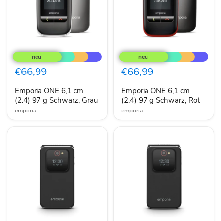
Emporia
Emporia
ONE
ONE
6,1
6,1
cm
cm
€66,99
€66,99
(2.4)
(2.4)
97
97
Emporia ONE 6,1 cm
Emporia ONE 6,1 cm
g
g
Schwarz,
(2.4) 97 g Schwarz, Grau
Schwarz,
(2.4) 97 g Schwarz, Rot
Grau
Rot
emporia
emporia