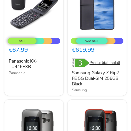
Panasonic
Samsung
KX-
Galaxy
TU446EXB
Z
Flip7
€67,99
€619,99
FE
5G
Panasonic KX-
Dual-
Produktdatenblatt
TU446EXB
SIM
256GB
Samsung Galaxy Z Flip7
Panasonic
Black
FE 5G Dual-SIM 256GB
Black
Samsung