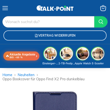
Menü
Waren
anzei
VERTRAG WIDERRUFEN
Aktuelle Angebote
🔥
›
BIS −60 %
Einsteiger-Handy
2-TB-Festplatte
Apple Watch
E-Scooter
Home
Neuheiten
Oppo Bookcover für Oppo Find X2 Pro dunkelblau