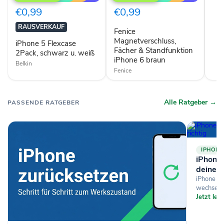
Flexcase
Fächer
2Pack,
&
€0,99
€0,99
schwarz
Standfunktion
u.
iPhone
RAUSVERKAUF
Fenice
weiß
6
braun
Magnetverschluss,
iPhone 5 Flexcase
Fächer & Standfunktion
2Pack, schwarz u. weiß
iPhone 6 braun
Belkin
Fenice
Alle Ratgeber →
PASSENDE RATGEBER
IPHONE
iPhone-
deine D
iPhone si
wechselst
Jetzt le