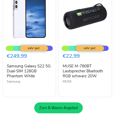
Samsung
MUSE
Galaxy
M-
S22
780BT
5G
Lautsprecher
€249,99
€22,99
Dual-
Bluetooth
SIM
RGB
Samsung Galaxy S22 5G
MUSE M-780BT
128GB
schwarz
Phantom
Dual-SIM 128GB
20W
Lautsprecher Bluetooth
White
Phantom White
RGB schwarz 20W
Samsung
MUSE
Zum B-Waren Angebot