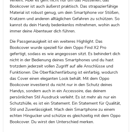
verleiht. Aber es geht nicht nur um das Aussehen, das
Bookcover ist auch äußerst praktisch. Das strapazierfähige
Material ist robust genug, um dein Smartphone vor Stößen,
Kratzern und anderen alltäglichen Gefahren zu schützen. So
kannst du dein Handy bedenkenlos mitnehmen, wohin auch
immer deine Abenteuer dich führen.
Die Passgenauigkeit ist ein weiteres Highlight. Das
Bookcover wurde speziell für dein Oppo Find X2 Pro
gefertigt, sodass es wie angegossen sitzt. Es behindert dich
nicht in der Bedienung deines Smartphones und du hast
trotzdem jederzeit vollen Zugriff auf alle Anschlüsse und
Funktionen. Die Oberflächenfärbung ist einfarbig, wodurch
das Cover einen eleganten Look behält. Mit dem Oppo
Bookcover investierst du nicht nur in den Schutz deines
Handys, sondern auch in ein Accessoire, das deinem
persönlichen Stil Ausdruck verleiht. Es ist mehr als nur ein
Schutzhülle, es ist ein Statement. Ein Statement für Qualität,
Stil und Zuverlässigkeit. Mach dein Smartphone zu einem
echten Hingucker und schütze es gleichzeitig mit dem Oppo
Bookcover. Du wirst den Unterschied merken.