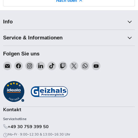
Nach oben
Info
Service & Informationen
Folgen Sie uns
Email
Finden
Finden
Finden
Finden
Finden
Finden
Finden
Finden
Talk-
Sie
Sie
Sie
Sie
Sie
Sie
Sie
Sie
Point
uns
uns
uns
uns
uns
uns
uns
uns
auf
auf
auf
auf
auf
auf
auf
auf
Facebook
Instagram
LinkedIn
TikTok
Twitch
X
WhatsApp
YouTube
Kontakt
Servicehotline
+49 30 759 399 50
Mo–Fr · 9:00–12:30 & 13:00–16:30 Uhr