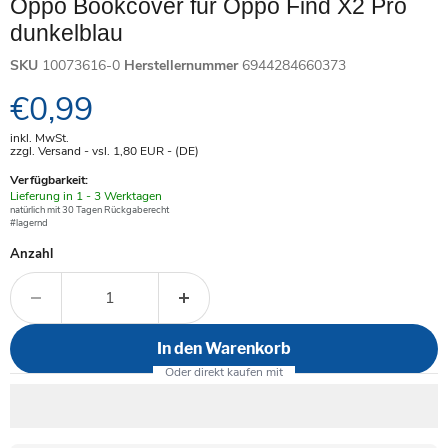
Oppo Bookcover für Oppo Find X2 Pro
dunkelblau
SKU
10073616-0
Herstellernummer
6944284660373
Aktueller Preis
€0,99
inkl. MwSt.
zzgl. Versand - vsl. 1,80
EUR
- (DE)
Verfügbarkeit:
Verfügbar
Lieferung in 1 - 3 Werktagen
-
natürlich mit 30 Tagen Rückgaberecht
#lagernd
Anzahl
In den Warenkorb