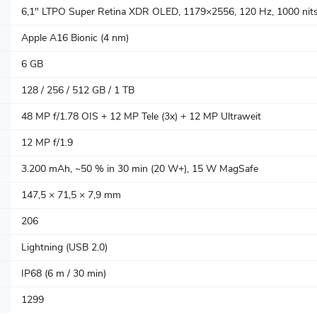
6,1" LTPO Super Retina XDR OLED, 1179×2556, 120 Hz, 1000 nits 
Apple A16 Bionic (4 nm)
6 GB
128 / 256 / 512 GB / 1 TB
48 MP f/1.78 OIS + 12 MP Tele (3x) + 12 MP Ultraweit
12 MP f/1.9
3.200 mAh, ~50 % in 30 min (20 W+), 15 W MagSafe
147,5 × 71,5 × 7,9 mm
206
Lightning (USB 2.0)
IP68 (6 m / 30 min)
1299