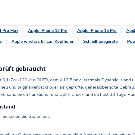
4 Pro Max
Apple iPhone 13 Pro
Apple iPhone 15 Pro
Appl
s
Apple wireless In-Ear-Kopfhörer
Schnellladegeräte
Pow
prüft gebraucht
t 6,1-Zoll-120-Hz-OLED, dem A16 Bionic, erstmals Dynamic Island u
 neu und originalverpackt oder als geprüfte, generalüberholte Gebra
dem Versand einen Funktions- und Optik-Check, und du hast 30 Tage Rü
Zustand
d. So sehen die Stufen aus:
 erkennbare Gebrauchsspuren, aus normalem Abstand nicht von einem 