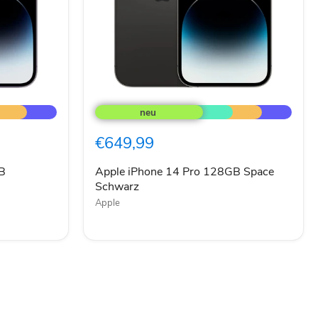
Apple
iPhone
14
Pro
€649,99
128GB
Space
Schwarz
B
Apple iPhone 14 Pro 128GB Space
Schwarz
Apple