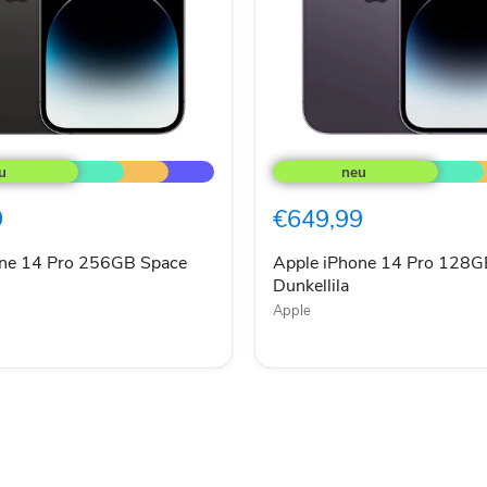
Apple
iPhone
14
Pro
9
€649,99
128GB
Dunkellila
one 14 Pro 256GB Space
Apple iPhone 14 Pro 128G
Dunkellila
Apple