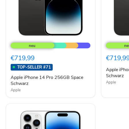
Apple
Apple
iPhone
iPhone
14
14
Pro
Pro
€719,99
€719,9
256GB
256GB
Space
Space
TOP-SELLER #71
Schwarz
Schwarz
Apple iPh
Schwarz
Apple iPhone 14 Pro 256GB Space
Apple
Schwarz
Apple