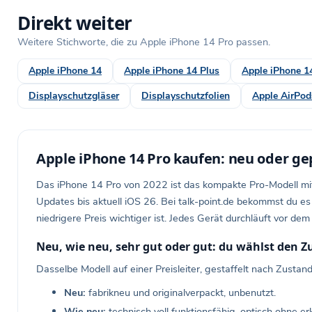
Direkt weiter
Weitere Stichworte, die zu Apple iPhone 14 Pro passen.
Apple iPhone 14
Apple iPhone 14 Plus
Apple iPhone 1
Displayschutzgläser
Displayschutzfolien
Apple AirPod
Apple iPhone 14 Pro kaufen: neu oder ge
Das iPhone 14 Pro von 2022 ist das kompakte Pro-Modell mi
Updates bis aktuell iOS 26. Bei talk-point.de bekommst du es
niedrigere Preis wichtiger ist. Jedes Gerät durchläuft vor 
Neu, wie neu, sehr gut oder gut: du wählst den 
Dasselbe Modell auf einer Preisleiter, gestaffelt nach Zustan
Neu:
fabrikneu und originalverpackt, unbenutzt.
Wie neu:
technisch voll funktionsfähig, optisch ohne