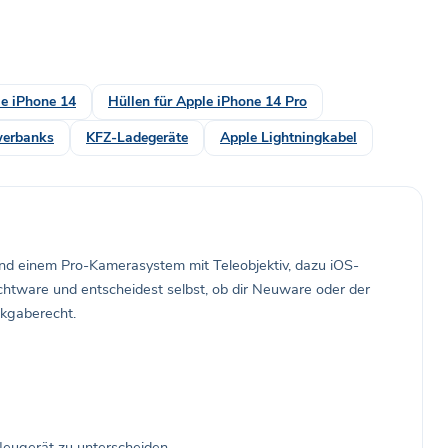
e iPhone 14
Hüllen für Apple iPhone 14 Pro
erbanks
KFZ-Ladegeräte
Apple Lightningkabel
nd einem Pro-Kamerasystem mit Teleobjektiv, dazu iOS-
uchtware und entscheidest selbst, ob dir Neuware oder der
ckgaberecht.
Neugerät zu unterscheiden.