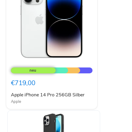
Apple
iPhone
14
Pro
€719,00
256GB
Silber
Apple iPhone 14 Pro 256GB Silber
Apple
PASSENDES ZUBEHÖR