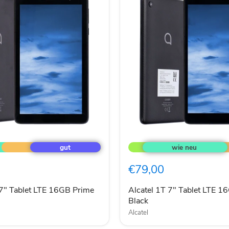
Alcatel
1T
7"
Tablet
€79,00
LTE
16GB
Prime
 7" Tablet LTE 16GB Prime
Alcatel 1T 7" Tablet LTE 1
Black
Black
Alcatel