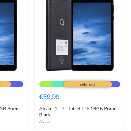
Alcatel
1T
7"
Tablet
€59,99
LTE
16GB
Prime
6GB Prime
Alcatel 1T 7" Tablet LTE 16GB Prime
Black
Black
Alcatel