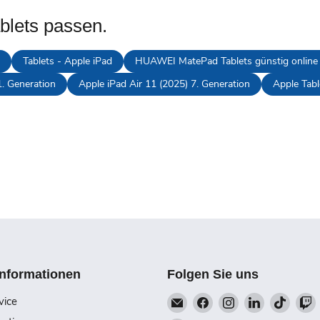
ablets passen.
Tablets - Apple iPad
HUAWEI MatePad Tablets günstig online
1. Generation
Apple iPad Air 11 (2025) 7. Generation
Apple Tabl
Informationen
Folgen Sie uns
Email
Finden
Finden
Finden
Finde
vice
Talk-
Sie
Sie
Sie
Sie
S