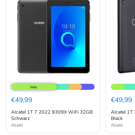
Alcatel
Alcatel
1T
1T
7
7"
2022
Tablet
€49,99
€49,99
9309X
LTE
WiFi
16GB
32GB
Prime
Alcatel 1T 7 2022 9309X WiFi 32GB
Alcatel 1T
Schwarz
Black
Schwarz
Black
Alcatel
Alcatel