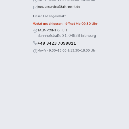
uns
uns
uns
kundenservice@talk-point.de
uf
auf
auf
Unser Ladengeschäft
k
Twitch
X
WhatsApp
Jetzt geschlossen · öffnet Mo 09:30 Uhr
TALK-POINT GmbH
Bahnhofstraße 21, 04838 Eilenburg
+49 3423 7099811
Mo–Fr · 9:30–13:00 & 13:30–18:00 Uhr